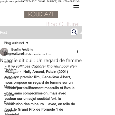
google.com, pub-7957174430108462, DIRECT, f08c47fec0942fa0
Blog Culturel
Post
Blog culturel
Bonfils Frédéric
Blog culturel
25 avr. 2023
6 min de lecture
Noémie dit oui : Un regard de femme
serie
« Il ne suffit pas d’ignorer l’horreur pour s’en 
Théâtre
protéger ». 
Nelly Arcand, Putain (2001)
Avec son premier film, Geneviève Albert, 
Cinéma
nous propose un regard de femme sur un 
Musique
monde particulièrement masculin et lève le 
voile, sans compromission, mais avec 
Opéra
pudeur sur un sujet sociétal fort, la 
Danse
prostitution des mineurs… avec, en toile de 
fond, le Grand Prix de Formule 1 de 
Musée
Montréal.