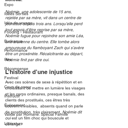
Expo
Noémie, une adolescente de 15 ans, 
Idées Sorties
rejetée par sa mère, vit dans un centre de 
Idée de voyage
jeunesse depuis trois ans. Lorsqu’elle perd 
tout espoir d’être reprise par sa mère, 
Fooding - Restaurant
Noémie fugue pour rejoindre son amie Léa, 
Burlesque
une ancienne du centre. Elle tombe alors 
amoureuse du flamboyant Zach qui s’avère 
Performance
être un proxénète. Récalcitrante au départ, 
Rire
Noémie finit par dire oui.
Récompense
L’histoire d’une injustice
Festival
Avec ces scènes de sexe à répétition et en 
Coup de coeur
choisissant de mettre en lumière les visages 
et les corps ordinaires, presque banals, des 
Instructif
clients des prostitués, ces êtres très 
Événement
souvent invisibles,  absents quand on parle 
de prostitution, très clairement, 
Noémie dit 
Validé par Romane. Spécial Famille
oui 
est un film choc qui bouscule et 
Littérature
dérange. 