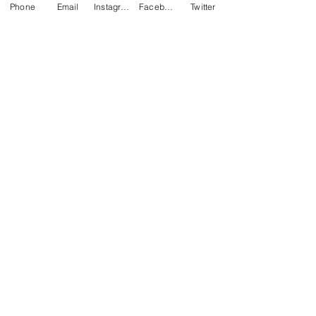
Phone
Email
Instagram
Facebook
Twitter
cette problématique 
importante.
https://video.wixstatic.com/video/b8cda2_ed
6043230f734a45b4422f80e3421e6e/1080p/
mp4/file.mp4