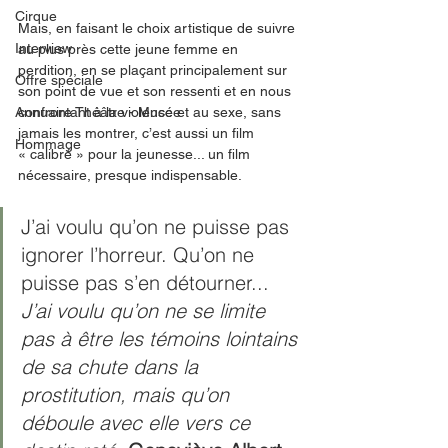
Cirque
Mais, en faisant le choix artistique de suivre 
Interview
au plus près cette jeune femme en 
perdition, en se plaçant principalement sur 
Offre spéciale
son point de vue et son ressenti et en nous 
Annuaire Théâtre - Musée
confrontant à la violence et au sexe, sans 
jamais les montrer, c’est aussi un film 
Hommage
« calibré » pour la jeunesse... un film 
nécessaire, presque indispensable. 
J’ai voulu qu’on ne puisse pas 
ignorer l’horreur. Qu’on ne 
puisse pas s’en détourner... 
J’ai voulu qu’on ne se limite 
pas à être les témoins lointains 
de sa chute dans la 
prostitution, mais qu’on 
déboule avec elle vers ce 