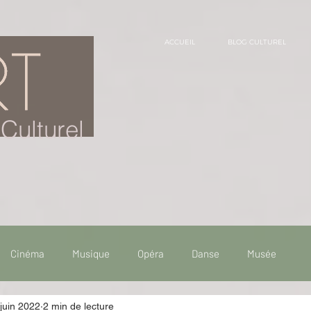
ACCUEIL
BLOG CULTUREL
Culturel
Cinéma
Musique
Opéra
Danse
Musée
juin 2022
2 min de lecture
 de voyage
Fooding - Restaurant
Burlesque