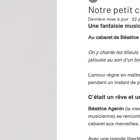
Notre petit 
Dernière mise à jour :
22 j
Performance
Rire
Réco
Une fantaisie musica
Au cabaret de Béatrice e
Événement
Validé par Romane
On y chante les tilleul
jalousie au son d’un bo
Offre spéciale
Annuaire Théât
L’amour règne en maître,
pendant un instant de 
C’était un rêve et u
Béatrice Agenin
 (la me
musicienne) se rencontre
cabaret aux merveilles.
Avec une grande liberté,