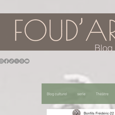
google.com, pub-7957174430108462, DIRECT, f08c47fec0942fa0
Blog 
Blog culturel
serie
Théâtre
Bonfils Frédéric
22 
Expo
Idées Sorties
Idée