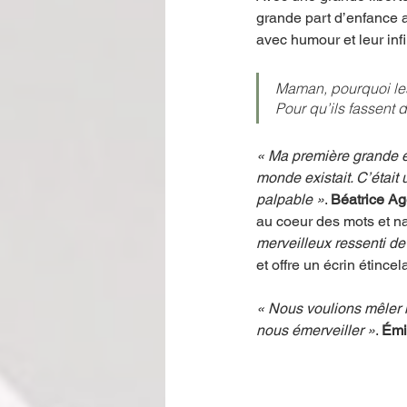
grande part d’enfance a
avec humour et leur infi
Maman, pourquoi les 
Pour qu’ils fassent d
« Ma première grande émo
monde existait. C’était u
palpable »
. 
Béatrice Ag
au coeur des mots et na
merveilleux ressenti de
et offre un écrin étincela
« Nous voulions mêler n
nous émerveiller »
. 
Émi