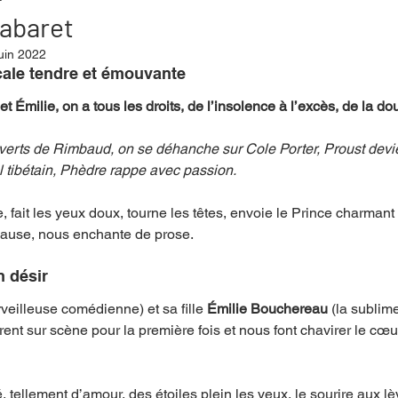
cabaret
uin 2022
mpense
Festival
Coup de coeur
Instructif
le tendre et émouvante           
t Émilie, on a tous les droits, de l’insolence à l’excès, de la do
. Spécial Famille
Littérature
Cirque
Interview
s verts de Rimbaud, on se déhanche sur Cole Porter, Proust devie
l tibétain, Phèdre rappe avec passion.
re - Musée
Hommage
 fait les yeux doux, tourne les têtes, envoie le Prince charmant 
pause, nous enchante de prose. 
n désir 
rveilleuse comédienne) et sa fille 
Émilie Bouchereau
 (la sublim
nt sur scène pour la première fois et nous font chavirer le cœur
 tellement d’amour, des étoiles plein les yeux, le sourire aux lè