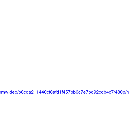
ic.com/video/b8cda2_1440cf8afd1f457bb6c7e7bd92cdb4c7/480p/m