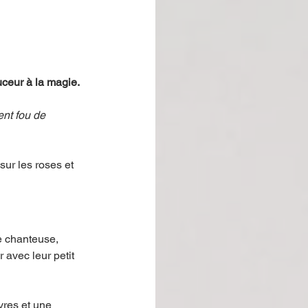
uceur à la magie. 
nt fou de 
sur les roses et 
e chanteuse, 
 avec leur petit 
vres et une 