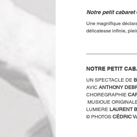
Notre petit cabaret
Une magnifique déclara
délicatesse infinie, pl
NOTRE PETIT CA
UN SPECTACLE DE 
B
AVIC 
ANTHONY DEB
CHOREGRAPHIE 
CA
MUSIOUE ORIGINALE
LUMIERE 
LAURENT B
© PHOTOS 
CÉDRIC V