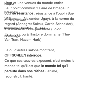
vingt-et-une venues du monde entier.
Cirque
Leur point commun ? Faire de l’image un 
Interview
outil de résistance
 : résistance à l’oubli (Sue 
Williamson, Alexander Ugay), à la norme du 
Offre spéciale
regard (Annegret Soltau, Carrie Schneider), 
Annuaire Théâtre - Musée
à la machine toute-puissante (LoVid, 
Estampa), ou à l’histoire dominante (Thu-
Hommage
Van Tran, Hazem Harb).
Là où d’autres salons montrent, 
OFFSCREEN interroge
.
Ce que ces œuvres exposent, c’est moins le 
monde tel qu’il est que 
le monde tel qu’il 
persiste dans nos rétines 
- abîmé, 
reconstruit, hanté.