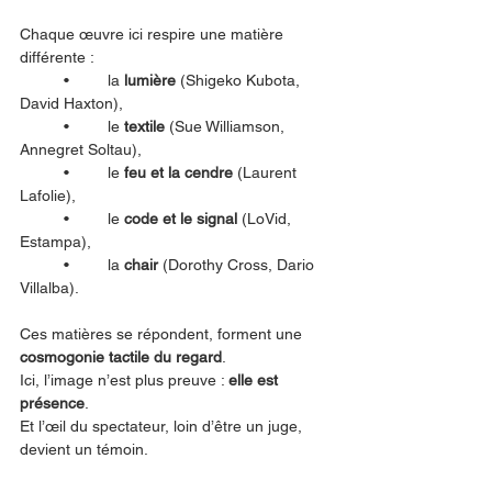
Chaque œuvre ici respire une matière 
différente :
	•	la 
lumière
 (Shigeko Kubota, 
David Haxton),
	•	le 
textile
 (Sue Williamson, 
Annegret Soltau),
	•	le 
feu et la cendre
 (Laurent 
Lafolie),
	•	le 
code et le signal
 (LoVid, 
Estampa),
	•	la 
chair
 (Dorothy Cross, Dario 
Villalba).
Ces matières se répondent, forment une 
cosmogonie tactile du regard
.
Ici, l’image n’est plus preuve : 
elle est 
présence
.
Et l’œil du spectateur, loin d’être un juge, 
devient un témoin.