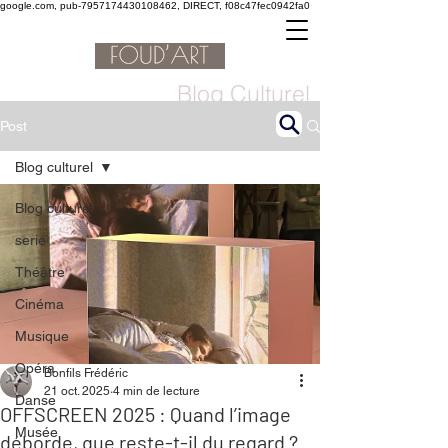
google.com, pub-7957174430108462, DIRECT, f08c47fec0942fa0
Blog Culturel
Post
Blog culturel
Blog culturel
serie
Théâtre
Cinéma
Musique
Opéra
Bonfils Frédéric
21 oct. 2025
4 min de lecture
Danse
OFFSCREEN 2025 : Quand l’image
Musée
déborde, que reste-t-il du regard ?