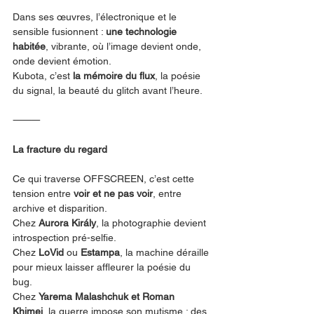
Dans ses œuvres, l’électronique et le 
sensible fusionnent : 
une technologie 
habitée
, vibrante, où l’image devient onde, 
onde devient émotion.
Kubota, c’est 
la mémoire du flux
, la poésie 
du signal, la beauté du glitch avant l’heure.
⸻
La fracture du regard
Ce qui traverse OFFSCREEN, c’est cette 
tension entre 
voir et ne pas voir
, entre 
archive et disparition.
Chez 
Aurora Király
, la photographie devient 
introspection pré-selfie.
Chez 
LoVid
 ou 
Estampa
, la machine déraille 
pour mieux laisser affleurer la poésie du 
bug.
Chez 
Yarema Malashchuk et Roman 
Khimei
, la guerre impose son mutisme : des 