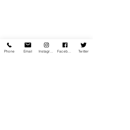
Phone
Email
Instagram
Facebook
Twitter
https://video.wixstatic.com/video/b8cda2_23
6aafe5d6f745a0aed3a9290f0b380a/360p/m
p4/file.mp4