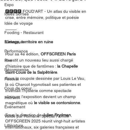
Expo
🅵🅵🅵🅵 FOUD’ART - Un atlas du visible en 
Idées Sorties
crise, entre mémoire, politique et poésie
Idée de voyage
⸻
Fooding - Restaurant
Burlesque
L’image, territoire en ruine
Performance
Pour sa 4e édition, 
OFFSCREEN Paris
investit un nouveau lieu aussi chargé 
Rire
d’histoire que de fantômes : 
la Chapelle 
Récompense
Saint-Louis de la Salpêtrière
.
Sous la coupole dessinée par Louis Le Vau, 
Festival
là où Charcot hypnotisait ses patientes et 
Coup de coeur
inventait l’hystérie comme spectacle 
clinique, l’exposition devient un champ 
Instructif
magnétique où 
le visible se contorsionne
.
Événement
Sous la direction de 
Julien Frydman
, 
Validé par Romane. Spécial Famille
OFFSCREEN 2025 réunit vingt-huit artistes 
Littérature
internationaux, six galeries françaises et 