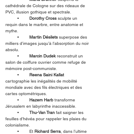
cathédrale de Cologne sur des rideaux de 
PVC, illusion gothique et spectrale.
	•	
Dorothy Cross
 sculpte un 
requin dans le marbre, entre anatomie et 
mythe.
	•	
Martin Désilets
 superpose des 
milliers d’images jusqu’à l’absorption du noir 
absolu.
	•	
Marcin Dudek
 reconstruit un 
salon de coiffure ouvrier comme refuge de 
mémoire post-communiste.
	•	
Reena Saini Kallat
cartographie les inégalités de mobilité 
mondiale avec des fils électriques et des 
cartes optométriques.
	•	
Hazem Harb
 transforme 
Jérusalem en labyrinthe inaccessible.
	•	
Thu-Van Tran
 fait saigner les 
feuilles d’hévéa pour rappeler les plaies du 
colonialisme.
	•	Et 
Richard Serra
, dans l’ultime 