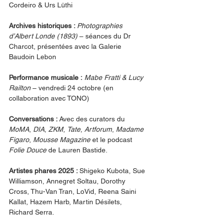
Cordeiro & Urs Lüthi
Archives historiques : 
Photographies 
d’Albert Londe (1893)
 – séances du Dr 
Charcot, présentées avec la Galerie 
Baudoin Lebon
Performance musicale :
Mabe Fratti & Lucy 
Railton
 – vendredi 24 octobre (en 
collaboration avec TONO)
Conversations : 
Avec des curators du 
MoMA
, 
DIA
, 
ZKM
, 
Tate
, 
Artforum
, 
Madame 
Figaro
, 
Mousse Magazine
 et le podcast 
Folie Douce
 de Lauren Bastide.
Artistes phares 2025 : 
Shigeko Kubota, Sue 
Williamson, Annegret Soltau, Dorothy 
Cross, Thu-Van Tran, LoVid, Reena Saini 
Kallat, Hazem Harb, Martin Désilets, 
Richard Serra.