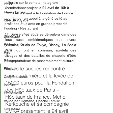
culturels sur le compte Instagram 
Expo
@emkadanceproject 
le 24 avril de 10h à 
Idées Sorties
minuit 
en s’alliant à la Fondation de France 
pour lancer un appel à la générosité au 
Idée de voyage
profit des étudiants en grande précarité. 
Fooding - Restaurant
On danse chez vous
 se déroulera dans des 
Burlesque
lieux aussi emblématiques que divers 
Performance
(
Garnier, Palais de Tokyo, Disney, La Scala 
Paris
) qui ont en commun, au-delà des 
Rire
clivages et des batailles de chapelle d’être 
Récompense
des grands lieux de rassemblement culturel.
Après le succès rencontré 
Festival
l’année dernière et la levée de 
Coup de coeur
15000 euros pour la Fondation 
Instructif
des Hôpitaux de Paris – 
Événement
Hôpitaux de France, Mehdi 
Validé par Romane. Spécial Famille
Kerkouche et sa compagnie 
Littérature
EMKA présentent le 24 avril 