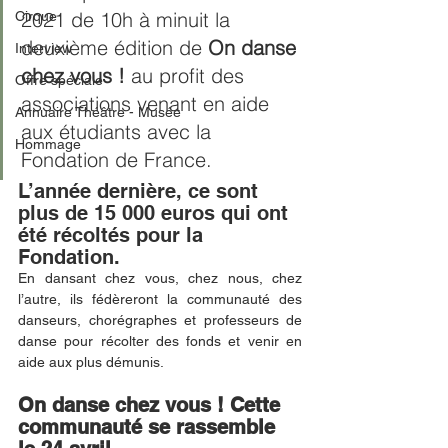
2021 de 10h à minuit la 
Cirque
deuxième édition de
 On danse 
Interview
chez vous ! 
au profit des 
Offre spéciale
associations venant en aide 
Annuaire Théâtre - Musée
aux étudiants avec la 
Hommage
Fondation de France.
L’année dernière, ce sont 
plus de 15 000 euros qui ont 
été récoltés pour la 
Fondation. 
En dansant chez vous, chez nous, chez 
l’autre, ils fédèreront la communauté des 
danseurs, chorégraphes et professeurs de 
danse pour récolter des fonds et venir en 
aide aux plus démunis.
On danse chez vous ! Cette 
communauté se rassemble 