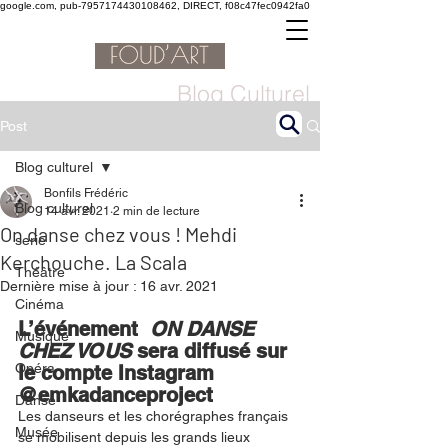
google.com, pub-7957174430108462, DIRECT, f08c47fec0942fa0
Blog Culturel
Post
Blog culturel
Bonfils Frédéric
Blog culturel
14 avr. 2021
2 min de lecture
On danse chez vous ! Mehdi
serie
Kerchouche. La Scala
Théâtre
Dernière mise à jour :
16 avr. 2021
Cinéma
L’événement  
ON DANSE 
Musique
CHEZ VOUS 
sera diffusé sur 
Opéra
le compte Instagram 
@emkadanceproject
Danse
Les danseurs et les chorégraphes français 
Musée
se mobilisent depuis les grands lieux 