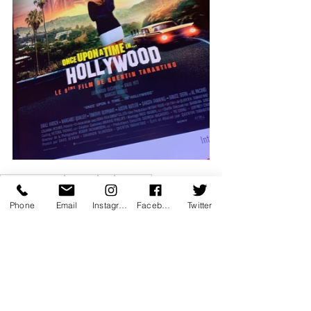
coup de coeur
cinema
film
brad pitt
Cinéma
Phone
Email
Instagram
Facebook
Twitter
Idées Sorties