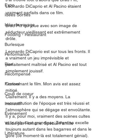
Expo
Leonardo DiCaprio et Al Pacino étaient 
vraiment parfaits dans ce film. 
Idées Sorties
Idée de voyage
Brad Pitt qui joue avec son image de 
séducteur vieillissant est extrêmement 
Fooding - Restaurant
drôle. 
Burlesque
Leonardo DiCaprio est sur tous les fronts. Il 
Performance
a vraiment un jeu imprévisible et 
Rire
parfaitement maîtrisé et Al Pacino est tout 
simplement jouissif. 
Récompense
Festival
Concernant le film. Mon avis est assez 
mitigé. 
Coup de coeur
Clairement. Il y a des moyens. La 
reconstitution de l'époque est très réussi et 
Instructif
l'atmosphère qui se dégage est envoûtante. 
Événement
Il y a, pour moi, vraiment des scènes cultes 
et le début est grandiose. Tarentino excelle 
Validé par Romane. Spécial Famille
toujours autant dans les bagarres et dans le 
Littérature
gore (ce moment-là est totalement génial). 