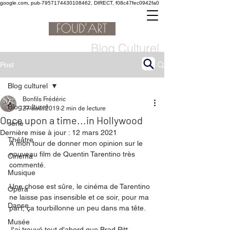
google.com, pub-7957174430108462, DIRECT, f08c47fec0942fa0
Blog Culturel
Post
Blog culturel
Bonfils Frédéric
Blog culturel
27 août 2019
2 min de lecture
Once upon a time...in Hollywood
serie
Dernière mise à jour :
12 mars 2021
Théâtre
A mon tour de donner mon opinion sur le 
nouveau film de Quentin Tarentino très 
Cinéma
commenté. 
Musique
Une chose est sûre, le cinéma de Tarentino 
Opéra
ne laisse pas insensible et ce soir, pour ma 
Danse
part, ça tourbillonne un peu dans ma tête. 
Musée
J'ai trouvé tout d'abord que Brad Pitt, 