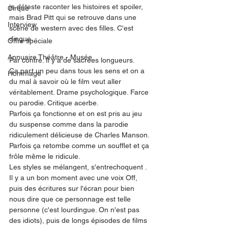
je déteste raconter les histoires et spoiler, 
Cirque
mais Brad Pitt qui se retrouve dans une 
Interview
scène de western avec des filles. C'est 
dingue. 
Offre spéciale
Annuaire Théâtre - Musée
Par contre. Il y a de sacrées longueurs. 
Ça part un peu dans tous les sens et on a 
Hommage
du mal à savoir où le film veut aller 
véritablement. Drame psychologique. Farce 
ou parodie. Critique acerbe. 
Parfois ça fonctionne et on est pris au jeu 
du suspense comme dans la parodie 
ridiculement délicieuse de Charles Manson. 
Parfois ça retombe comme un soufflet et ça 
frôle même le ridicule. 
Les styles se mélangent, s'entrechoquent . 
Il y a un bon moment avec une voix Off, 
puis des écritures sur l'écran pour bien 
nous dire que ce personnage est telle 
personne (c'est lourdingue. On n'est pas 
des idiots), puis de longs épisodes de films 