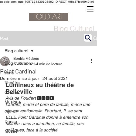
google.com, pub-7957174430108462, DIRECT, f08c47fec0942fa0
Blog Culturel
Post
Blog culturel
Bonfils Frédéric
Blog culturel
23 août 2021
4 min de lecture
Point Cardinal
serie
Dernière mise à jour :
24 août 2021
Théâtre
Lumineux au théâtre de 
Belleville
Cinéma
Avis de Foudart 
🅵🅵🅵🅵
Musique
Laurent, marié et père de famille, mène une 
vie conventionnelle. Pourtant, IL se sent 
Opéra
ELLE. Point Cardinal donne à entendre son 
Danse
histoire : face à lui-même, sa famille, ses 
collègues, face à la société. 
Musée