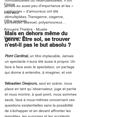
homosexuelles ou hétérosexuelles, n'ont 
Cirque
jamais eu aussi peu d’importance et les « 
catégories » d’amoureux ont été 
Interview
démultipliées. Transgenre, cisgenre, 
Offre spéciale
pansexuel, asexuel, polyamoureux…
Annuaire Théâtre - Musée
Mais en dehors même du 
Hommage
genre. Être soi, se trouver 
n'est-il pas le but absolu ? 
Point Cardinal,
 un titre implacable. Jamais 
un spectacle n’aura été aussi à propos. Un 
face à face avec le spectateur, un partage 
qui donne à entendre, à imaginer, et voir. 
Sébastien Desjours, 
seul en scène, nous 
place en tant qu´observateur, juge et partie 
et nous montre, à quel point, nous sommes 
seuls, face à nous-mêmes concernant ces 
questions existentielles sans la possibilité 
de s’échapper et en devant affronter les 
tempêtes, les surprises et les accidents 