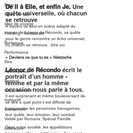
Expo
De Il à Elle, et enfin Je.
 Une 
quête universelle, où chacun 
Idées Sorties
se retrouve
Idée de voyage
À travers ce seul en scène adapté du 
roman de Léonor de Récondo, sa quête 
Fooding - Restaurant
pour le genre rencontre un écho universel, 
Burlesque
où chacun se retrouve : être soi.
Performance
« Deviens ce que tu es » Nietzsche
Rire
Léonor de Récondo
 écrit le 
Récompense
portrait d’un homme - 
Festival
femme et par la même 
occasion nous parle à tous. 
Coup de coeur
Il est surprenant et même bouleversant de 
Instructif
se dire à quel point il est difficile de 
comprendre les personnes transgenres, 
Événement
leur quête, leur émotion, leur combat. 
Validé par Romane. Spécial Famille
Dans notre société, les appellations 
Littérature