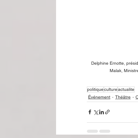
Delphine Ernotte, prési
Malak, Ministr
politique
culture
actualite
Événement
Théâtre