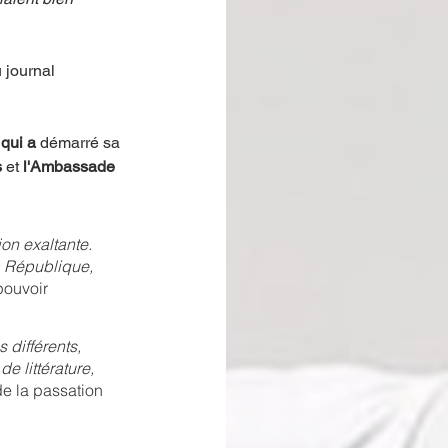
 journal 
qui a 
démarré sa 
 
et 
l'Ambassade 
ion exaltante. 
a République, 
pouvoir 
 différents, 
e littérature, 
de la passation 