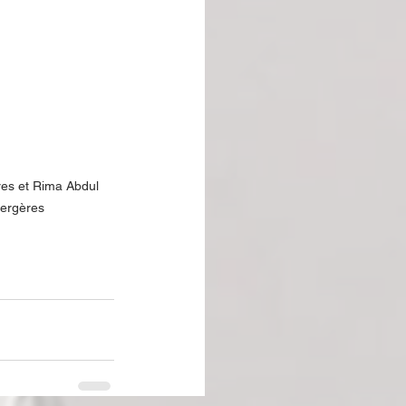
res et Rima Abdul 
Bergères 