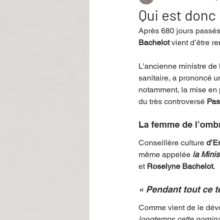
Qui est donc
Après 680 jours passés
Performance
Rire
Réco
Bachelot 
vient d’être 
L'ancienne ministre de 
Événement
Validé par Romane
sanitaire, a prononcé u
notamment, la mise en 
du très controversé 
Pas
Offre spéciale
Annuaire Théât
La femme de l’ombr
Conseillère culture 
d’E
même appelée
la Minis
et 
Roselyne Bachelot
.
« Pendant tout ce te
Comme vient de le dévoil
longtemps cette nominat