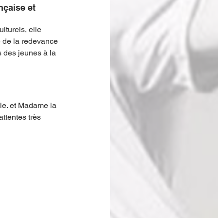
nçaise et 
lturels, elle 
 de la redevance 
s des jeunes à la 
ble. et Madame la 
attentes très 