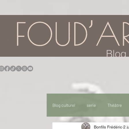
google.com, pub-7957174430108462, DIRECT, f08c47fec0942fa0
Blog 
Blog culturel
serie
Théâtre
Bonfils Frédéric
2 j
Expo
Idées Sorties
Idée