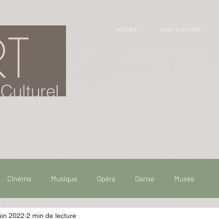
ACCUEIL
BLOG CULTUREL
Culturel
Cinéma
Musique
Opéra
Danse
Musée
uin 2022
2 min de lecture
 de voyage
Fooding - Restaurant
Burlesque