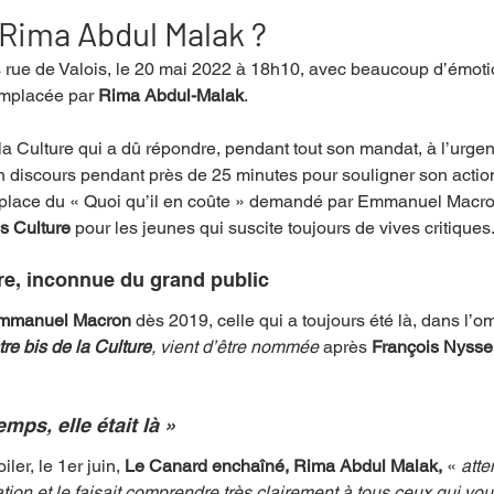
 Rima Abdul Malak ?
 rue de Valois, le 20 mai 2022 à 18h10, avec beaucoup d’émoti
mpense
Festival
Coup de coeur
Instructif
remplacée
par
 Rima Abdul-Malak
. 
la Culture qui a dû répondre, pendant tout son mandat, à l’urgen
. Spécial Famille
Littérature
Cirque
Interview
n discours pendant près de 25 minutes pour souligner son actio
place du « Quoi qu’il en coûte » demandé par Emmanuel Macron 
s Culture
 pour les jeunes qui suscite toujours de vives critiques.
re - Musée
Hommage
e, inconnue du grand public
mmanuel Macron
 dès 2019, celle qui a toujours été là, dans l’om
tre bis de la Culture
, vient d’être nommée 
après 
François Nyssen
mps, elle était là »
er, le 1er juin, 
Le Canard enchaîné, Rima Abdul Malak,
 « 
atte
ion et le faisait comprendre très clairement à tous ceux qui vou