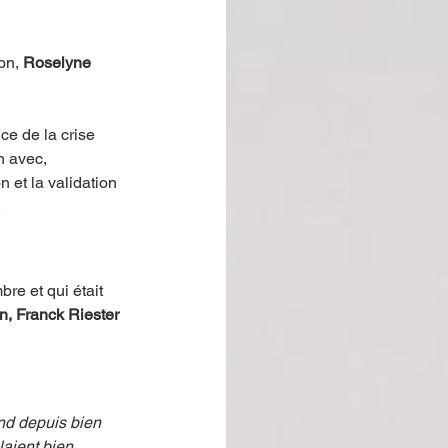
on, 
Roselyne 
ce de la crise 
n avec, 
et la validation 
  
bre et qui était 
, Franck Riester 
nd depuis bien 
laient bien 