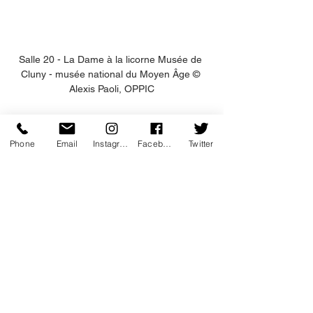
Salle 20 - La Dame à la licorne Musée de 
Cluny - musée national du Moyen Âge © 
Alexis Paoli, OPPIC
Phone
Email
Instagram
Facebook
Twitter
Salle 12 - L’art en Europe du Nord au XIVe 
 siècle Musée de Cluny - musée national du 