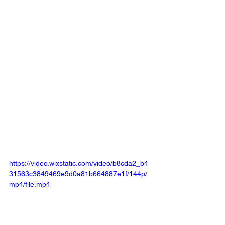
https://video.wixstatic.com/video/b8cda2_b4
31563c3849469e9d0a81b664887e1f/144p/
mp4/file.mp4