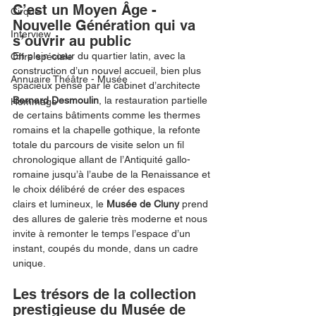
C’est un Moyen Âge - 
Cirque
Nouvelle Génération qui va 
Interview
s’ouvrir au public
En plein cœur du quartier latin, avec la 
Offre spéciale
construction d’un nouvel accueil, bien plus 
Annuaire Théâtre - Musée
spacieux pensé par le cabinet d’architecte 
Bernard Desmoulin
, la restauration partielle 
Hommage
de certains bâtiments comme les thermes 
romains et la chapelle gothique, la refonte 
totale du parcours de visite selon un fil 
chronologique allant de l’Antiquité gallo-
romaine jusqu’à l’aube de la Renaissance et 
le choix délibéré de créer des espaces 
clairs et lumineux, le 
Musée de Cluny
 prend 
des allures de galerie très moderne et nous 
invite à remonter le temps l’espace d’un 
instant, coupés du monde, dans un cadre 
unique.
Les trésors de la collection 
prestigieuse du Musée de 