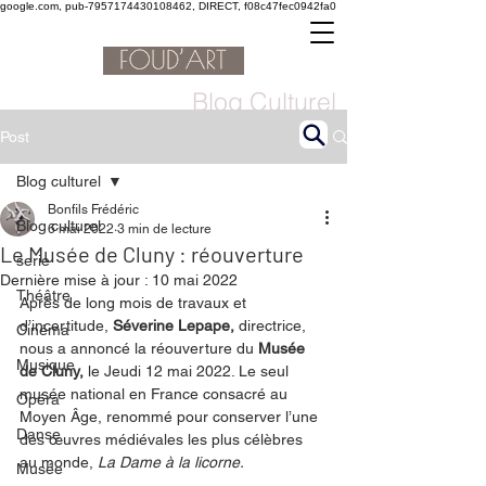
google.com, pub-7957174430108462, DIRECT, f08c47fec0942fa0
Blog Culturel
Post
Blog culturel
Bonfils Frédéric
Blog culturel
6 mai 2022
3 min de lecture
Le Musée de Cluny : réouverture
serie
Dernière mise à jour :
10 mai 2022
Théâtre
Après de long mois de travaux et 
d’incertitude, 
Séverine Lepape,
 directrice, 
Cinéma
nous a annoncé la réouverture du 
Musée 
Musique
de Cluny,
 le Jeudi 12 mai 2022. Le seul 
musée national en France consacré au 
Opéra
Moyen Âge, renommé pour conserver l’une 
Danse
des œuvres médiévales les plus célèbres 
au monde, 
La Dame à la licorne. 
Musée