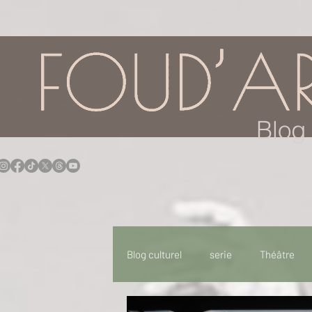
google.com, pub-7957174430108462, DIRECT, f08c47fec0942fa0
Blog 
Blog culturel
serie
Théâtre
Expo
Idées Sorties
Idée