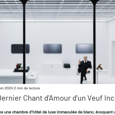
mpense
Festival
Coup de coeur
Instructif
. Spécial Famille
Littérature
Cirque
Interview
re - Musée
Hommage
uin 2024
2 min de lecture
Dernier Chant d'Amour d'un Veuf In
s une chambre d’hôtel de luxe immaculée de blanc, évoquant 