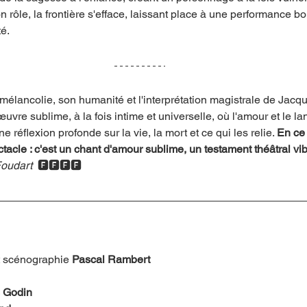
n rôle, la frontière s'efface, laissant place à une performance b
é.
élancolie, son humanité et l'interprétation magistrale de Jacq
uvre sublime, à la fois intime et universelle, où l'amour et le l
ne réflexion profonde sur la vie, la mort et ce qui les relie. 
En ce
tacle : c'est un chant d'amour sublime, un testament théâtral vibr
oudart  
🅵🅵🅵🅵
t scénographie 
Pascal Rambert
 Godin