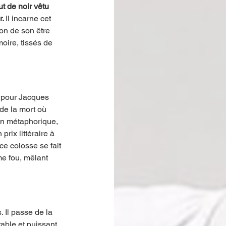
t de noir vêtu 
. 
Il incarne cet 
on de son être 
oire, tissés de 
t pour Jacques 
de la mort où 
on métaphorique, 
ix littéraire à 
ce colosse se fait 
me fou, mêlant 
 Il passe de la 
able et puissant. 