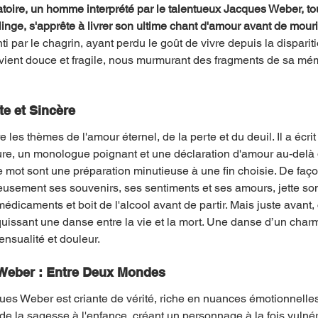
atoire, un homme interprété par le talentueux Jacques Weber, tou
ge, s'apprête à livrer son ultime chant d'amour avant de mourir
 par le chagrin, ayant perdu le goût de vivre depuis la dispariti
evient douce et fragile, nous murmurant des fragments de sa mém
te et Sincère
les thèmes de l'amour éternel, de la perte et du deuil. Il a écri
re, un monologue poignant et une déclaration d'amour au-delà 
 mot sont une préparation minutieuse à une fin choisie. De faç
sement ses souvenirs, ses sentiments et ses amours, jette son pr
édicaments et boit de l'alcool avant de partir. Mais juste avant, 
quissant une danse entre la vie et la mort. Une danse d’un char
sensualité et douleur.
e Weber : Entre Deux Mondes
ques Weber est criante de vérité, riche en nuances émotionnelles.
 de la sagesse à l'enfance, créant un personnage à la fois vulnér