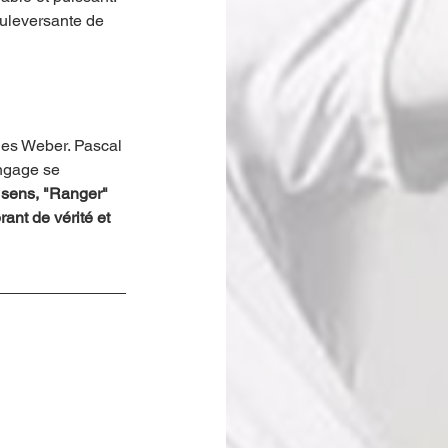
ouleversante de 
ues Weber. Pascal 
angage se 
 sens, "Ranger" 
ant de vérité et 