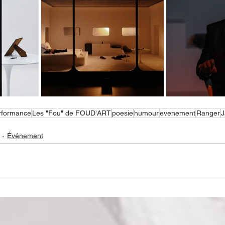
rformance
Les "Fou" de FOUD'ART
poesie
humour
evenement
Ranger
J
Événement