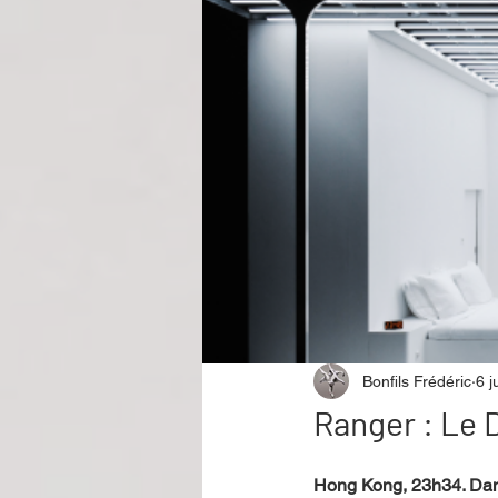
Performance
Rire
Réco
Événement
Validé par Romane
Offre spéciale
Annuaire Théât
Bonfils Frédéric
6 j
Ranger : Le 
Hong Kong, 23h34. Dan