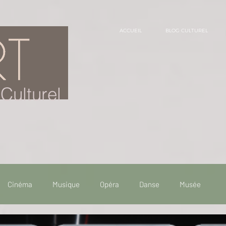
ACCUEIL
BLOG CULTUREL
Culturel
Cinéma
Musique
Opéra
Danse
Musée
 de voyage
Fooding - Restaurant
Burlesque