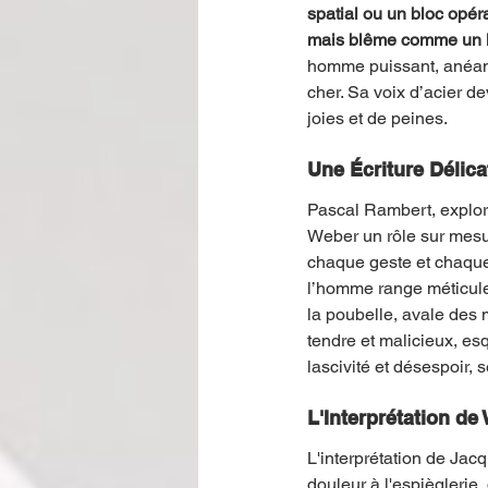
spatial ou un bloc opér
mais blême comme un lin
homme puissant, anéanti
cher. Sa voix d’acier d
joies et de peines.
Une Écriture Délica
Pascal Rambert, explore 
Weber un rôle sur mesu
chaque geste et chaque
l’homme range méticuleu
la poubelle, avale des m
tendre et malicieux, es
lascivité et désespoir, 
L'Interprétation d
L'interprétation de Jac
douleur à l'espièglerie,