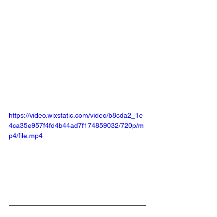
https://video.wixstatic.com/video/b8cda2_1e
4ca35e957f4fd4b44ad7f174859032/720p/m
p4/file.mp4