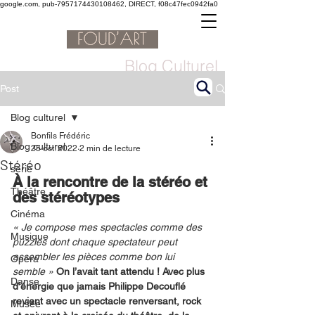
google.com, pub-7957174430108462, DIRECT, f08c47fec0942fa0
Blog Culturel
Post
Blog culturel
Bonfils Frédéric
Blog culturel
25 oct. 2022
2 min de lecture
Stéréo
serie
À la rencontre de la stéréo et 
Théâtre
des stéréotypes
Cinéma
« Je compose mes spectacles comme des 
Musique
puzzles dont chaque spectateur peut 
assembler les pièces comme bon lui 
Opéra
semble » 
On l’avait tant attendu ! Avec plus 
Danse
d’énergie que jamais Philippe Decouflé 
revient avec un spectacle renversant, rock 
Musée