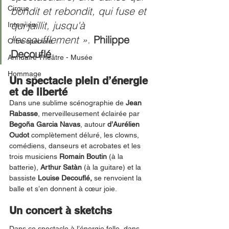
Cirque
bondit et rebondit, qui fuse et 
qui jaillit, jusqu'à 
Interview
l'essoufflement ». 
Philippe 
Offre spéciale
Decouflé
Annuaire Théâtre - Musée
Hommage
Un spectacle plein d’énergie 
et de liberté 
Dans une sublime scénographie de 
Jean 
Rabasse
, merveilleusement éclairée par 
Begoña Garcia Navas
, autour 
d’Aurélien 
Oudot
 complètement déluré, les clowns, 
comédiens, danseurs et acrobates et les 
trois musiciens 
Romain Boutin
 (à la 
batterie), 
Arthur Satàn 
(à la guitare) et la 
bassiste 
Louise Decouflé, 
se renvoient la 
balle et s’en donnent à cœur joie.  
Un concert à sketchs
Dans ce spectacle à l’énergie folle, dans 