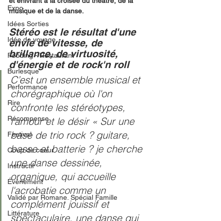
et enivrant à la croisée du théâtre, de la 
Expo
musique et de la danse.
Idées Sorties
Stéréo est le résultat d'une 
Idée de voyage
envie de vitesse, de 
brillance, de virtuosité, 
Fooding - Restaurant
d'énergie et de rock'n roll
Burlesque
C’est un ensemble musical et 
Performance
chorégraphique où l'on 
Rire
confronte les stéréotypes, 
Récompense
l'amour et le désir « Sur une 
base de trio rock ? guitare, 
Festival
basse et batterie ? je cherche 
Coup de coeur
une danse dessinée, 
Instructif
organique, qui accueille 
Événement
l'acrobatie comme un 
Validé par Romane. Spécial Famille
complément jouissif et 
Littérature
spectaculaire, une danse qui 