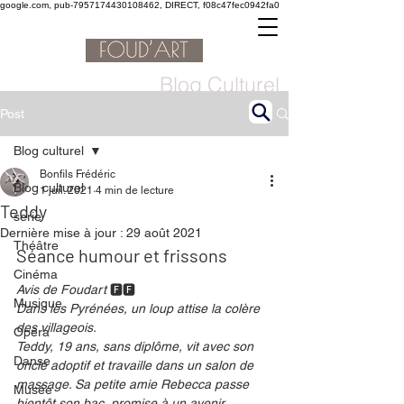
google.com, pub-7957174430108462, DIRECT, f08c47fec0942fa0
Blog Culturel
Post
Blog culturel
Bonfils Frédéric
Blog culturel
1 juil. 2021
4 min de lecture
Teddy
serie
Dernière mise à jour :
29 août 2021
Théâtre
Séance humour et frissons 
Cinéma
Avis de Foudart 
🅵🅵
Musique
Dans les Pyrénées, un loup attise la colère 
des villageois.
Opéra
Teddy, 19 ans, sans diplôme, vit avec son 
Danse
oncle adoptif et travaille dans un salon de 
massage. Sa petite amie Rebecca passe 
Musée
bientôt son bac, promise à un avenir 