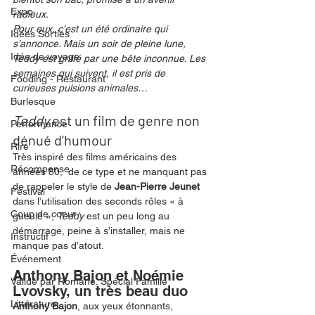
Expo
radieux.
Pour eux, c’est un été ordinaire qui 
Idées Sorties
s’annonce. Mais un soir de pleine lune, 
Idée de voyage
Teddy est griffé par une bête inconnue. Les 
semaines qui suivent, il est pris de 
Fooding - Restaurant
curieuses pulsions animales…
Burlesque
Teddy
 est un film de genre non 
Performance
dénué d’humour 
Rire
Très inspiré des films américains des 
Récompense
années 80,  de ce type et ne manquant pas 
de rappeler le style de 
Jean-Pierre Jeunet
Festival
dans l’utilisation des seconds rôles « à 
Coup de coeur
gueule », 
Teddy
 est un peu long au 
démarrage, peine à s’installer, mais ne 
Instructif
manque pas d’atout. 
Événement
Anthony Bajon et Noémie 
Validé par Romane. Spécial Famille
Lvovsky, un très beau duo
Littérature
Anthony Bajon
, aux yeux étonnants, 