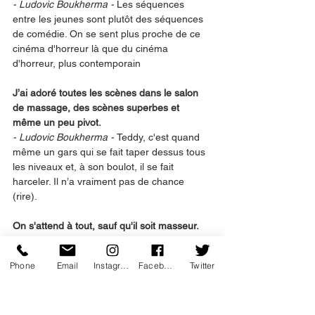
- Ludovic Boukherma - 
Les séquences 
entre les jeunes sont plutôt des séquences 
de comédie. On se sent plus proche de ce 
cinéma d'horreur là que du cinéma 
d'horreur, plus contemporain 
J’ai adoré toutes les scènes dans le salon 
de massage, des scènes superbes et 
même un peu pivot.
- Ludovic Boukherma - 
Teddy, c'est quand 
même un gars qui se fait taper dessus tous 
les niveaux et, à son boulot, il se fait 
harceler. Il n’a vraiment pas de chance 
(rire). 
On s'attend à tout, sauf qu'il soit masseur.
- Zoran Boukherma - 
La question de son 
travail, c'était une vraie question. Dans les 
Phone
Email
Instagram
Facebook
Twitter
premières versions du scénario, Teddy 
bossait dans une station-service. On s'est 
dit que c'était un peu trop connoté cinéma 
américain des années 80. Il y avait un truc 