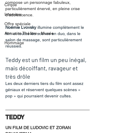
compose un personnage fabuleux, 
Cirque
particulièrement énervé, en pleine crise 
Interview
d’adolescence. 
Offre spéciale
Noémie Lvovsky
 illumine complètement le 
Annuaire Théâtre - Musée
film et toutes les scènes en duo, dans le 
salon de massage, sont particulièrement 
Hommage
réussies. 
Teddy est un film un peu inégal, 
mais décoiffant, ravageur et 
très drôle
Les deux derniers tiers du film sont assez 
géniaux et réservent quelques scènes « 
pop » qui pourraient devenir cultes. 
TEDDY
UN FILM DE LUDOVIC ET ZORAN 