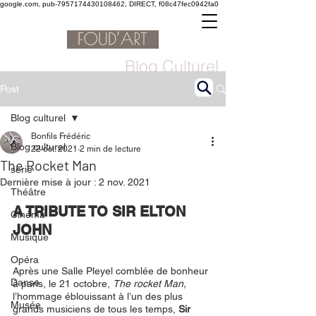
google.com, pub-7957174430108462, DIRECT, f08c47fec0942fa0
Blog Culturel
Post
Blog culturel
Bonfils Frédéric
Blog culturel
22 oct. 2021
2 min de lecture
The Rocket Man
serie
Dernière mise à jour :
2 nov. 2021
Théâtre
A TRIBUTE TO SIR ELTON 
Cinéma
JOHN 
Musique
Opéra
Après une Salle Pleyel comblée de bonheur 
Danse
à paris, le 21 octobre, 
The rocket Man,
l’hommage éblouissant à l’un des plus 
Musée
grands musiciens de tous les temps, 
Sir 