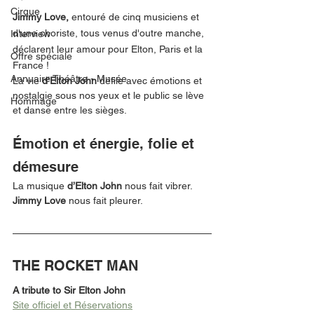
Cirque
Jimmy Love, 
entouré de cinq musiciens et 
d'une choriste, tous venus d'outre manche, 
Interview
déclarent leur amour pour Elton, Paris et la 
Offre spéciale
France ! 
Annuaire Théâtre - Musée
La vie 
d'Elton John 
défile avec émotions et 
nostalgie sous nos yeux et le public se lève 
Hommage
et danse entre les sièges. 
Émotion et énergie, folie et 
démesure 
La musique 
d’Elton John
 nous fait vibrer. 
Jimmy Love
 nous fait pleurer.
THE ROCKET MAN
A tribute to Sir Elton John
Site officiel et Réservations