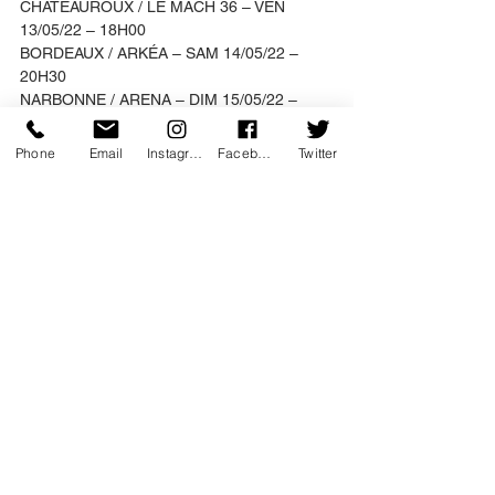
CHATEAUROUX / LE MACH 36 – VEN 
13/05/22 – 18H00
BORDEAUX / ARKÉA – SAM 14/05/22 – 
20H30
NARBONNE / ARENA – DIM 15/05/22 – 
18H00
NICE / ACROPOLIS – MAR 17/05/22 – 
Phone
Email
Instagram
Facebook
Twitter
20H00
MONTPELLIER / ZENITH – MER 18/05/22 
– 20H00
TOULOUSE / ZENITH – JEU 19/05/22 – 
20H00
MARSEILLE / LE SILO – VEM 20/05/22 – 
20H00
coup de coeur
humour
emouvant
concert
elton john
pop
tribute
Musique
Coup de coeur
Événement