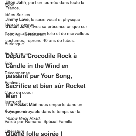
Elton John
, part en tournée dans toute la 
Expo
France. 
Idées Sorties
Jimmy Love, 
le sosie vocal et physique 
Idée de voyage
d’Elton John
, avec sa présence unique sur 
scène, sa généreuse folie et de merveilleux 
Fooding - Restaurant
costumes, reprend 40 ans de tubes.
Burlesque
Performance
Depuis Crocodile Rock à 
Rire
Candle in the Wind en 
Récompense
passant par Your Song, 
Festival
Sacrifice et bien sûr Rocket 
Coup de coeur
Man ! 
Instructif
The Rocket Man
 nous emporte dans un 
voyage incroyable dans le temps sur la 
Événement
Yellow Brick Road. 
Validé par Romane. Spécial Famille
Littérature
Quelle folle soirée !