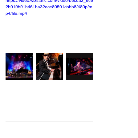
https://video.wixstatic.com/video/b8cda2_8c6
2b019b91b461ba32ece80501cbbb8/480p/m
p4/file.mp4