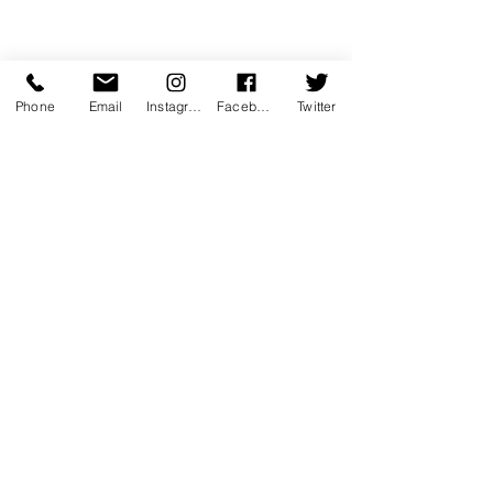
Phone
Email
Instagram
Facebook
Twitter
https://video.wixstatic.com/video/b8cda2_7c7
6621e92ee4982b46101c51ca640eb/480p/m
p4/file.mp4
coup de coeur
Les "Fou" de FOUD'ART
festival