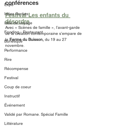
conférences
Expo
Idées Sorties
Festival Les enfants du 
désordre
Idée de voyage
Avec « Scènes de famille », l’avant-garde 
Fooding - Restaurant
de la création contemporaine s’empare de 
la 
Ferme du Buisson, 
du 19 au 27 
Burlesque
novembre. 
Performance
Rire
Récompense
Festival
Coup de coeur
Instructif
Événement
Validé par Romane. Spécial Famille
Littérature