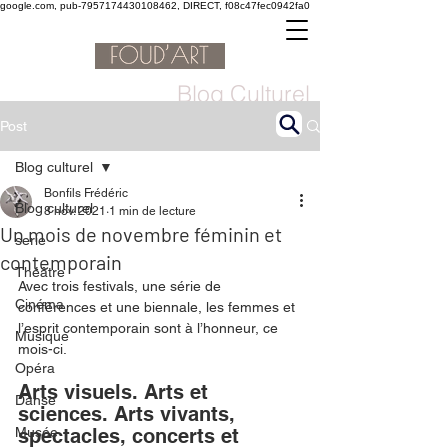
google.com, pub-7957174430108462, DIRECT, f08c47fec0942fa0
Blog Culturel
Post
Blog culturel
Bonfils Frédéric
Blog culturel
8 nov. 2021
1 min de lecture
Un mois de novembre féminin et
serie
contemporain
Théâtre
Avec trois festivals, une série de 
Cinéma
conférences et une biennale, les femmes et 
l’esprit contemporain sont à l’honneur, ce 
Musique
mois-ci. 
Opéra
Arts visuels. Arts et 
Danse
sciences. Arts vivants, 
Musée
spectacles, concerts et 