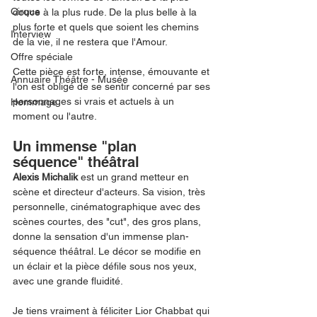
Cirque
douce à la plus rude. De la plus belle à la 
plus forte et quels que soient les chemins 
Interview
de la vie, il ne restera que l'Amour.
Offre spéciale
Cette pièce est forte, intense, émouvante et 
Annuaire Théâtre - Musée
l'on est obligé de se sentir concerné par ses 
personnages si vrais et actuels à un 
Hommage
moment ou l'autre. 
Un immense "plan 
séquence" théâtral
Alexis Michalik
 est un grand metteur en 
scène et directeur d'acteurs. Sa vision, très 
personnelle, cinématographique avec des 
scènes courtes, des "cut", des gros plans, 
donne la sensation d'un immense plan-
séquence théâtral. Le décor se modifie en 
un éclair et la pièce défile sous nos yeux, 
avec une grande fluidité. 
Je tiens vraiment à féliciter Lior Chabbat qui 