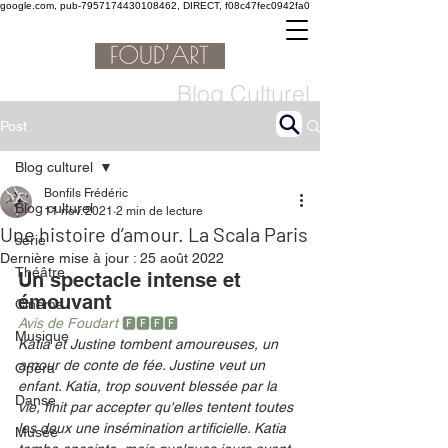
google.com, pub-7957174430108462, DIRECT, f08c47fec0942fa0
Blog Culturel
Post
Blog culturel
Bonfils Frédéric
Blog culturel
11 nov. 2021
2 min de lecture
Une histoire d’amour. La Scala Paris
serie
Dernière mise à jour :
25 août 2022
Théâtre
Un spectacle intense et 
émouvant
Cinéma
Avis de Foudart 
🅵🅵🅵🅵
Musique
Katia et Justine tombent amoureuses, un 
amour de conte de fée. Justine veut un 
Opéra
enfant. Katia, trop souvent blessée par la 
Danse
vie, finit par accepter qu'elles tentent toutes 
les deux une insémination artificielle. Katia 
Musée