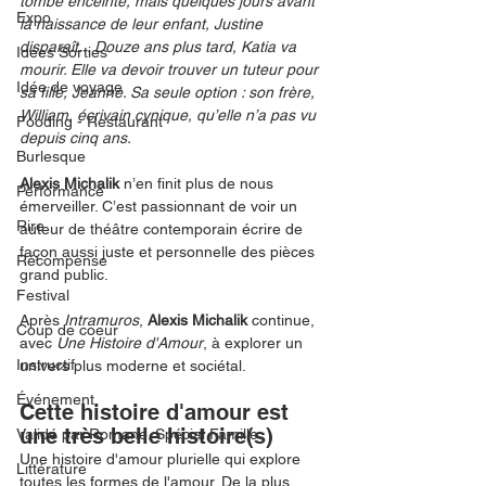
tombe enceinte, mais quelques jours avant 
Expo
la naissance de leur enfant, Justine 
disparaît... Douze ans plus tard, Katia va 
Idées Sorties
mourir. Elle va devoir trouver un tuteur pour 
Idée de voyage
sa fille, Jeanne. Sa seule option : son frère, 
William, écrivain cynique, qu’elle n’a pas vu 
Fooding - Restaurant
depuis cinq ans. 
Burlesque
Alexis Michalik 
n’en finit plus de nous 
Performance
émerveiller. C’est passionnant de voir un 
Rire
auteur de théâtre contemporain écrire de 
façon aussi juste et personnelle des pièces 
Récompense
grand public.
Festival
Après 
Intramuros
, 
Alexis Michalik
 continue, 
Coup de coeur
avec 
Une Histoire d'Amour
, à explorer un 
Instructif
univers plus moderne et sociétal. 
Événement
Cette histoire d'amour est 
une très belle histoire(s) 
Validé par Romane. Spécial Famille
Une histoire d'amour plurielle qui explore 
Littérature
toutes les formes de l'amour. De la plus 