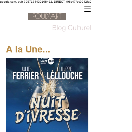
google.com, pub-7957174430108462, DIRECT, f08c47fec0942fa0
Blog Culturel
A la Une...