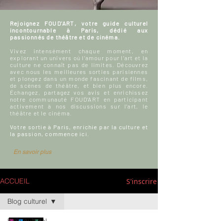
Rejoignez FOUD'ART, votre guide culturel
incontournable à Paris, dédié aux
passionnés de théâtre et de cinéma.
Vivez intensément chaque moment, en
explorant un univers où l'amour pour l'art et la
culture ne connaît pas de limites. Découvrez
avec nous les meilleures sorties parisiennes
et plongez dans un monde fascinant de films,
de scènes de théâtre, et bien plus encore.
Échangez, partagez vos avis et enrichissez
notre communauté FOUD'ART en participant
activement à nos discussions sur l’art, le
théâtre et le cinéma.
Votre sortie à Paris, enrichie par la culture et
la passion, commence ici.
En savoir plus
S'inscrire
ACCUEIL
Blog culturel