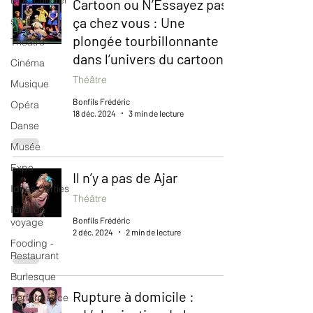
Blog culturel
Cartoon ou N’Essayez pas
ça chez vous : Une
serie
plongée tourbillonnante
Théâtre
dans l’univers du cartoon
Cinéma
Théâtre
Musique
Bonfils Frédéric
Opéra
18 déc. 2024
3 min de lecture
Danse
Musée
Expo
Il n’y a pas de Ajar
Idées Sorties
Théâtre
Idée de
Bonfils Frédéric
voyage
2 déc. 2024
2 min de lecture
Fooding -
Restaurant
Burlesque
Rupture à domicile :
Performance