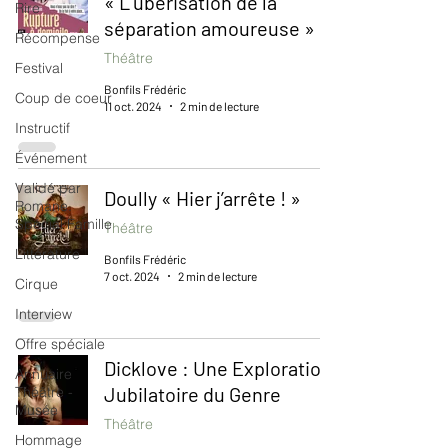
« L’uberisation de la
Rire
séparation amoureuse »
Récompense
Théâtre
Festival
Bonfils Frédéric
Coup de coeur
11 oct. 2024
2 min de lecture
Instructif
Événement
Validé par
Doully « Hier j’arrête ! »
Romane.
Spécial Famille
Théâtre
Littérature
Bonfils Frédéric
7 oct. 2024
2 min de lecture
Cirque
Interview
Offre spéciale
Dicklove : Une Exploration
Annuaire
Jubilatoire du Genre
Théâtre -
Musée
Théâtre
Hommage