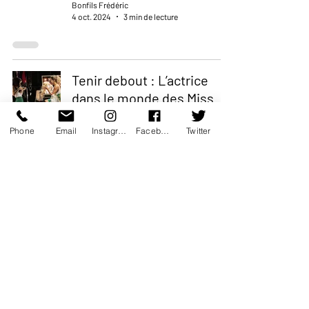
Bonfils Frédéric
4 oct. 2024
3 min de lecture
Tenir debout : L’actrice
dans le monde des Miss
Théâtre
Phone
Email
Instagram
Facebook
Twitter
Bonfils Frédéric
20 sept. 2024
4 min de lecture
Orgueil, Poursuite et
Décapitation : Une
Création Débridée qui
Explore la Complexité de
la Condition Féminine
Théâtre