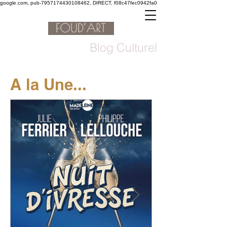
google.com, pub-7957174430108462, DIRECT, f08c47fec0942fa0
Blog Culturel
A la Une...