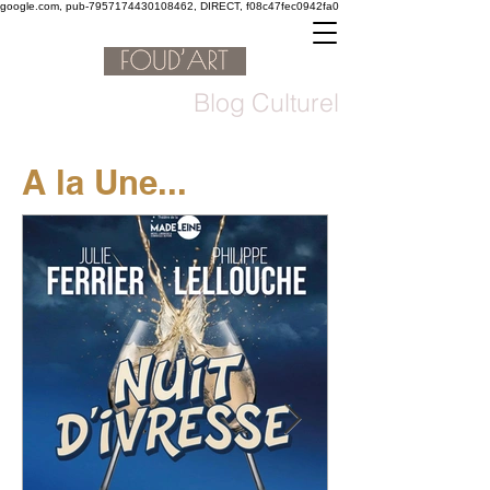
google.com, pub-7957174430108462, DIRECT, f08c47fec0942fa0
Blog Culturel
A la Une...