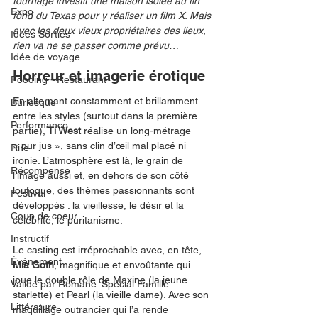
tournage investit une maison isolée au fin 
Expo
fond du Texas pour y réaliser un film X. Mais 
avec les deux vieux propriétaires des lieux, 
Idées Sorties
rien va ne se passer comme prévu…
Idée de voyage
Horreur et imagerie érotique
Fooding - Restaurant
En alternant constamment et brillamment 
Burlesque
entre les styles (surtout dans la première 
Performance
partie),
 Ti West
 réalise un long-métrage 
« pur jus », sans clin d’œil mal placé ni 
Rire
ironie. L’atmosphère est là, le grain de 
Récompense
l’image aussi et, en dehors de son côté 
loufoque, des thèmes passionnants sont 
Festival
développés : la vieillesse, le désir et la 
Coup de coeur
célébrité, le puritanisme.
Instructif
Le casting est irréprochable avec, en tête, 
Événement
Mia Goth
, magnifique et envoûtante qui 
joue le double rôle de Maxine (la jeune 
Validé par Romane. Spécial Famille
starlette) et Pearl (la vieille dame). Avec son 
Littérature
maquillage outrancier qui l’a rende 