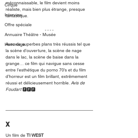
méconnaissable, le film devient moins 
Cirque
réaliste, mais bien plus étrange, presque 
Interview
fantastique.
Offre spéciale
Annuaire Théâtre - Musée
Avec de superbes plans très réussis tel que 
Hommage
la scène d’ouverture, la scène de nage 
dans le lac, la scène de baise dans la 
grange… ce film qui navigue sans cesse 
entre l’esthétique du porno 70’s et du film 
d’horreur est un film brillant, extrêmement 
réussi et délicieusement horrible. 
Avis de 
Foudart 
🅵🅵🅵
X
Un film de 
TI WEST