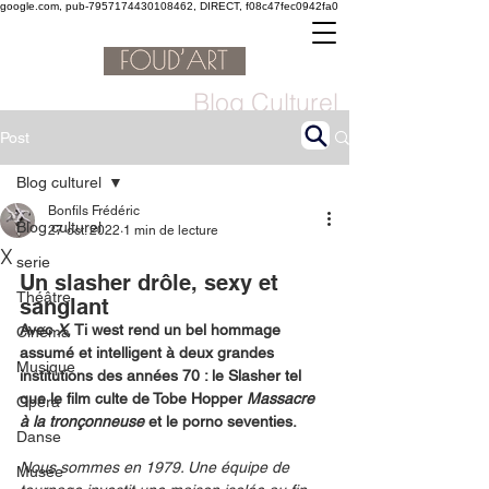
google.com, pub-7957174430108462, DIRECT, f08c47fec0942fa0
Blog Culturel
Post
Blog culturel
Bonfils Frédéric
Blog culturel
27 oct. 2022
1 min de lecture
X
serie
Un slasher drôle, sexy et 
Théâtre
sanglant
Avec 
X
, Ti west rend un bel hommage 
Cinéma
assumé et intelligent à deux grandes 
Musique
institutions des années 70 : le Slasher tel 
que le film culte de Tobe Hopper 
Massacre 
Opéra
à la tronçonneuse
 et le porno seventies.
Danse
Nous sommes en 1979. Une équipe de 
Musée