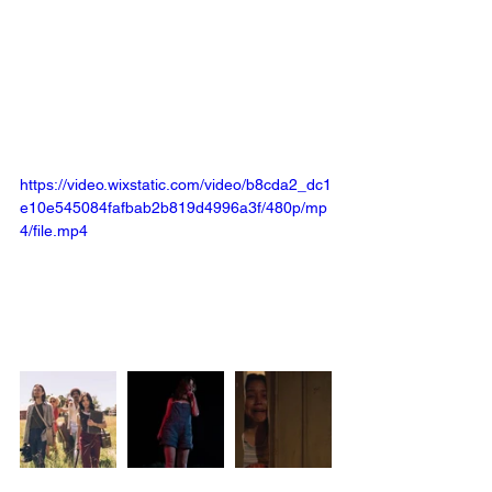
https://video.wixstatic.com/video/b8cda2_dc1
e10e545084fafbab2b819d4996a3f/480p/mp
4/file.mp4