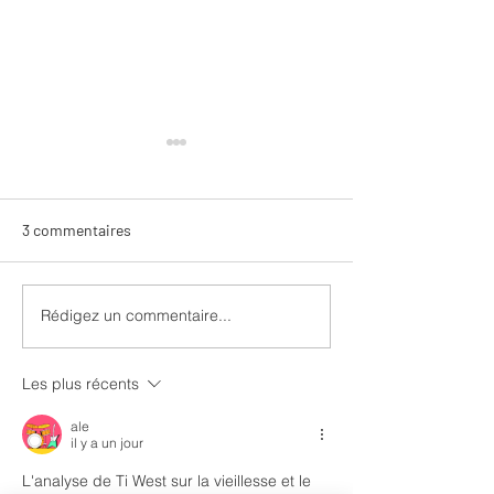
3 commentaires
Rédigez un commentaire...
Nuit d’ivresse : Julie
Le Ring de Katha
Ferrier transforme le
dystopie hybride
classique de Balasko en
percutante
Les plus récents
vertige bouleversant
ale
il y a un jour
L'analyse de Ti West sur la vieillesse et le 