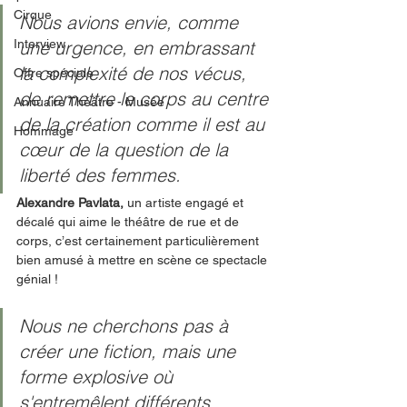
Cirque
Nous avions envie, comme 
Interview
une urgence, en embrassant 
la complexité de nos vécus, 
Offre spéciale
de remettre le corps au centre 
Annuaire Théâtre - Musée
de la création comme il est au 
Hommage
cœur de la question de la 
liberté des femmes.
Alexandre Pavlata, 
un artiste engagé et 
décalé qui aime le théâtre de rue et de 
corps, c’est certainement particulièrement 
bien amusé à mettre en scène ce spectacle 
génial !  
Nous ne cherchons pas à 
créer une fiction, mais une 
forme explosive où 
s'entremêlent différents 