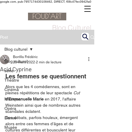
google.com, pub-7957174430108462, DIRECT, f08c47fec0942fa0
Blog Culturel
Post
Blog culturel
Bonfils Frédéric
Blog culturel
25 mars 2022
2 min de lecture
Acid Cyprine
serie
Les femmes se questionnent
Théâtre
Alors que les 4 comédiennes, sont en 
Cinéma
pleines répétitions de leur spectacle 
Cut
Musique
d’Emmanuelle Marie 
en 2017, l'affaire 
Weinstein ainsi que de nombreux autres 
Opéra
scandales éclatent. 
Des débats, parfois houleux, émergent 
Danse
alors entre ces femmes d’âges et de 
Musée
cultures différentes et bousculent leur 