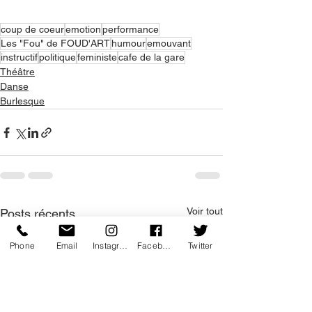
coup de coeur
emotion
performance
Les "Fou" de FOUD'ART
humour
emouvant
instructif
politique
feministe
cafe de la gare
Théâtre
Danse
Burlesque
Voir tout
Posts récents
Phone
Email
Instagram
Facebook
Twitter