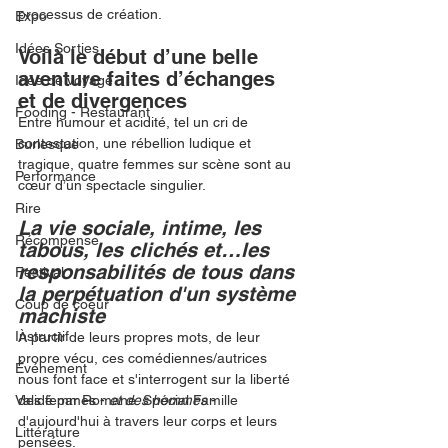
processus de création. 
Expo
Idées Sorties
Voilà le début d’une belle 
aventure faites d’échanges 
Idée de voyage
et de divergences
Fooding - Restaurant
Entre humour et acidité, tel un cri de 
contestation, une rébellion ludique et 
Burlesque
tragique, quatre femmes sur scène sont au 
Performance
cœur d’un spectacle singulier. 
Rire
La vie sociale, intime, les 
Récompense
tabous, les clichés et…les 
responsabilités de tous dans 
Festival
la perpétuation d'un système 
Coup de coeur
machiste
Instructif
À partir de leurs propres mots, de leur 
propre vécu, ces comédiennes/autrices 
Événement
nous font face et s'interrogent sur la liberté 
Validé par Romane. Spécial Famille
des femmes - 
et des hommes 
- 
d'aujourd'hui à travers leur corps et leurs 
Littérature
pensées.