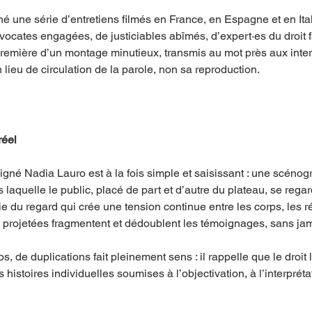
né une série d’entretiens filmés en France, en Espagne et en Ital
avocates engagées, de justiciables abîmés, d’expert·es du droit 
remière d’un montage minutieux, transmis au mot près aux inter
n lieu de circulation de la parole, non sa reproduction.
réel
igné Nadia Lauro est à la fois simple et saisissant : une scénogr
 laquelle le public, placé de part et d’autre du plateau, se regar
 du regard qui crée une tension continue entre les corps, les réc
 projetées fragmentent et dédoublent les témoignages, sans jamai
os, de duplications fait pleinement sens : il rappelle que le droi
histoires individuelles soumises à l’objectivation, à l’interprétat