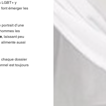
ts LGBT+ y 
 font émerger les 
portrait d’une 
s hommes les 
ue
, laissant peu 
 alimente aussi 
ue chaque dossier 
sonnel est toujours 