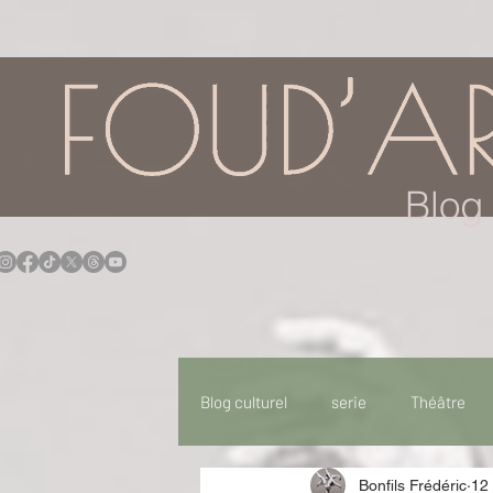
google.com, pub-7957174430108462, DIRECT, f08c47fec0942fa0
Blog 
Blog culturel
serie
Théâtre
Bonfils Frédéric
12 
Expo
Idées Sorties
Idée