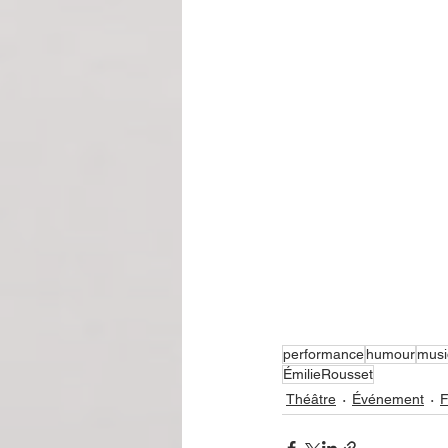
performance
humour
musi
ÉmilieRousset
Théâtre
Événement
F