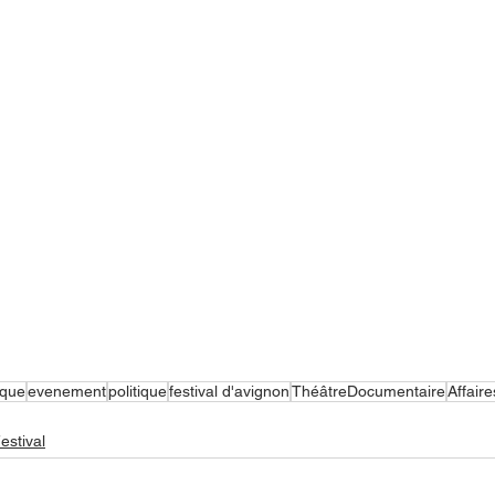
que
evenement
politique
festival d'avignon
ThéâtreDocumentaire
Affair
estival