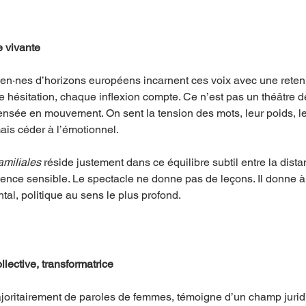
e vivante
en·nes d’horizons européens incarnent ces voix avec une reten
hésitation, chaque inflexion compte. Ce n’est pas un théâtre d
ensée en mouvement. On sent la tension des mots, leur poids, l
ais céder à l’émotionnel.
amiliales
 réside justement dans ce équilibre subtil entre la dista
ence sensible. Le spectacle ne donne pas de leçons. Il donne à
tal, politique au sens le plus profond.
lective, transformatrice
ajoritairement de paroles de femmes, témoigne d’un champ juridi