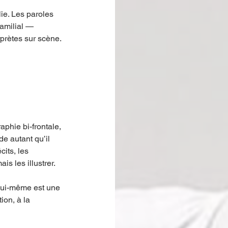
ie. Les paroles 
familial — 
prètes sur scène. 
aphie bi-frontale, 
de autant qu’il 
its, les 
s les illustrer.
t lui-même est une 
ion, à la 