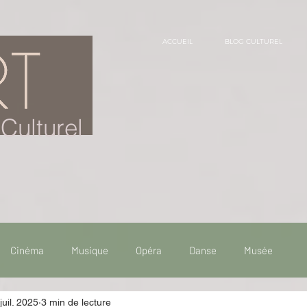
ACCUEIL
BLOG CULTUREL
Culturel
Cinéma
Musique
Opéra
Danse
Musée
juil. 2025
3 min de lecture
 de voyage
Fooding - Restaurant
Burlesque