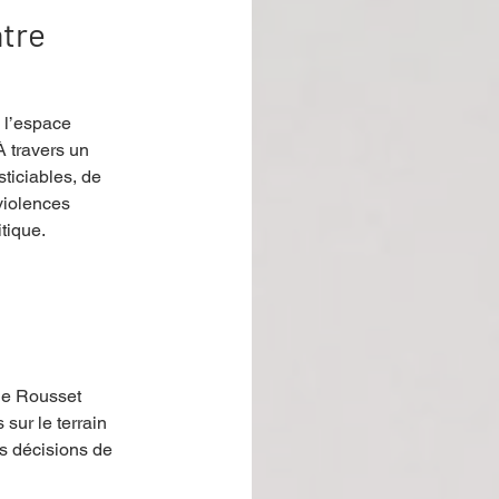
âtre
 l’espace 
À travers un 
sticiables, de 
violences 
tique.
lie Rousset 
 sur le terrain 
es décisions de 