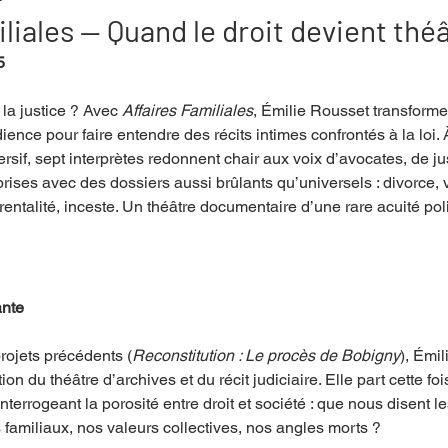
liales — Quand le droit devient thé
5
mpense
Festival
Coup de coeur
Instructif
 la justice ? Avec 
Affaires Familiales
, Émilie Rousset transforme
ence pour faire entendre des récits intimes confrontés à la loi. 
. Spécial Famille
Littérature
Cirque
Interview
mersif, sept interprètes redonnent chair aux voix d’avocates, de ju
rises avec des dossiers aussi brûlants qu’universels : divorce, 
entalité, inceste. Un théâtre documentaire d’une rare acuité poli
re - Musée
Hommage
ante
rojets précédents (
Reconstitution : Le procès de Bobigny
), Émi
ion du théâtre d’archives et du récit judiciaire. Elle part cette fois
 interrogeant la porosité entre droit et société : que nous disent l
 familiaux, nos valeurs collectives, nos angles morts ?