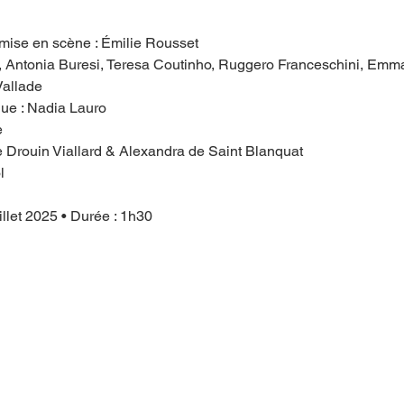
 mise en scène : Émilie Rousset
, Antonia Buresi, Teresa Coutinho, Ruggero Franceschini, Emma
Vallade
que : Nadia Lauro
e
e Drouin Viallard & Alexandra de Saint Blanquat
l
illet 2025 • Durée : 1h30