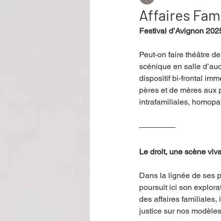
Affaires Fami
Festival d’Avignon 202
Performance
Rire
Réco
Peut-on faire théâtre de
scénique en salle d’audi
Événement
Validé par Romane
dispositif bi-frontal im
pères et de mères aux p
intrafamiliales, homopar
Offre spéciale
Annuaire Théât
Le droit, une scène viv
Dans la lignée de ses p
poursuit ici son explorat
des affaires familiales,
justice sur nos modèles