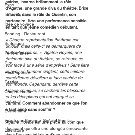
actrice, incarne brillamment le rôle 
Expo
d'Agathe, une grande diva du théâtre. Brice 
Idées Sorties
Hillairet, dans le rôle de Quentin, son 
partenaire, livre une performance sensible 
Idée de voyage
en tant que jeune comédien débutant.
Fooding - Restaurant
« Chaque représentation théâtrale est 
Burlesque
unique, mais celle-ci se démarquera de 
toutes les autres. »  Agathe Royale, une 
Performance
éminente diva du théâtre, se retrouve ce 
Rire
soir face à une série d'imprévus ! Sans filtre 
et avec un humour cinglant, cette célèbre 
Récompense
comédienne dévoilera la face cachée de 
Festival
son monde. Cependant, derrière cette 
façade comique, se cachent les blessures 
Coup de coeur
et les déceptions qui ont marqué sa 
Instructif
carrière. 
Comment abandonner ce que l'on 
a tant aimé sans souffrir ?
Événement
Validé par Romane. Spécial Famille
Agathe Royale
 est une pièce au comique 
décapant qui offre une plongée émouvante 
Littérature
dans l'univers intérieur d'une star du 