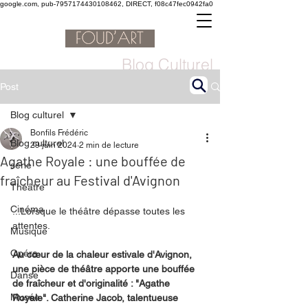
google.com, pub-7957174430108462, DIRECT, f08c47fec0942fa0
Blog Culturel
Post
Blog culturel
Bonfils Frédéric
Blog culturel
29 juin 2024
2 min de lecture
Agathe Royale : une bouffée de
serie
fraîcheur au Festival d'Avignon
Théâtre
Cinéma
...Lorsque le théâtre dépasse toutes les 
attentes.
Musique
Opéra
Au cœur de la chaleur estivale d'Avignon, 
une pièce de théâtre apporte une bouffée 
Danse
de fraîcheur et d'originalité : "Agathe 
Musée
Royale". Catherine Jacob, talentueuse 