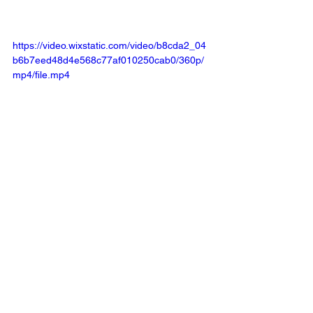
https://video.wixstatic.com/video/b8cda2_04
b6b7eed48d4e568c77af010250cab0/360p/
mp4/file.mp4