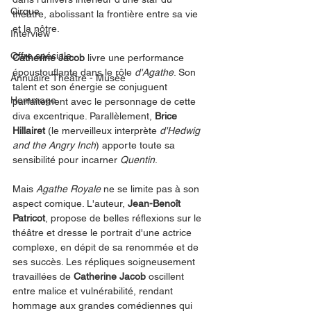
Cirque
théâtre, abolissant la frontière entre sa vie 
et la nôtre.
Interview
Offre spéciale
Catherine Jacob
 livre une performance 
époustouflante dans le rôle 
d'Agathe
. Son 
Annuaire Théâtre - Musée
talent et son énergie se conjuguent 
Hommage
parfaitement avec le personnage de cette 
diva excentrique. Parallèlement, 
Brice 
Hillairet
 (le merveilleux interprète 
d'Hedwig 
and the Angry Inch
) apporte toute sa 
sensibilité pour incarner 
Quentin
.
Mais 
Agathe Royale
 ne se limite pas à son 
aspect comique. L'auteur, 
Jean-Benoît 
Patricot
, propose de belles réflexions sur le 
théâtre et dresse le portrait d'une actrice 
complexe, en dépit de sa renommée et de 
ses succès. Les répliques soigneusement 
travaillées de 
Catherine Jacob
 oscillent 
entre malice et vulnérabilité, rendant 
hommage aux grandes comédiennes qui 