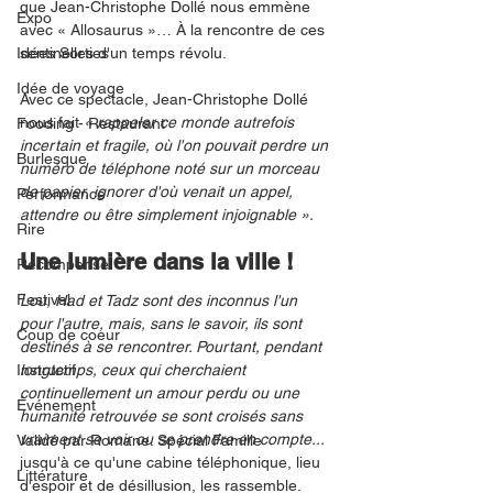
que Jean-Christophe Dollé nous emmène 
Expo
avec « Allosaurus »… À la rencontre de ces 
Idées Sorties
sentinelles d'un temps révolu. 
Idée de voyage
Avec ce spectacle, Jean-Christophe Dollé 
nous fait 
« rappeler ce monde autrefois 
Fooding - Restaurant
incertain et fragile, où l'on pouvait perdre un 
Burlesque
numéro de téléphone noté sur un morceau 
de papier, ignorer d'où venait un appel, 
Performance
attendre ou être simplement injoignable ».
Rire
Une lumière dans la ville !
Récompense
Festival
Lou, Had et Tadz sont des inconnus l'un 
pour l'autre, mais, sans le savoir, ils sont 
Coup de coeur
destinés à se rencontrer. Pourtant, pendant 
Instructif
longtemps, ceux qui cherchaient 
continuellement un amour perdu ou une 
Événement
humanité retrouvée se sont croisés sans 
vraiment se voir ou se prendre en compte... 
Validé par Romane. Spécial Famille
jusqu'à ce qu'une cabine téléphonique, lieu 
Littérature
d'espoir et de désillusion, les rassemble. 