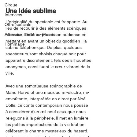
Cirque
Une idée sublime 
Interview
L'originalité du spectacle est frappante. Au 
Offre spéciale
lieu de recourir à des éléments scéniques 
Annuaire Théâtre - Musée
attendus, Dollé surprend son audience en 
mettant en avant un objet du quotidien : la 
Hommage
cabine téléphonique. De plus, quelques 
spectateurs sont choisis chaque soir pour 
apparaître discrètement, tels des silhouettes 
anonymes, constituant le cœur vibrant de la 
ville. 
Avec une somptueuse scénographie de 
Marie Hervé et une musique mi-électro, mi-
envoûtante, interprétée en direct par Noé 
Dollé, ce conte contemporain nous pousse 
à considérer d'un œil neuf ceux que nous 
reléguons à la périphérie. Il met en lumière 
les petites imperfections de la vie tout en 
célébrant le charme mystérieux du hasard. 