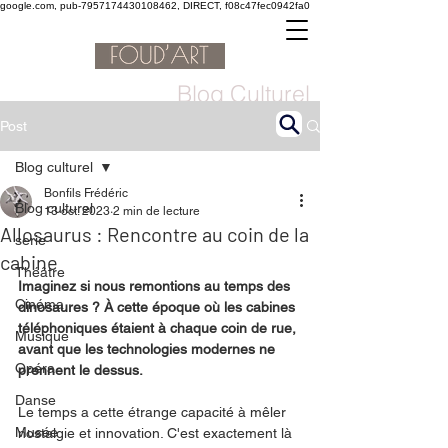
google.com, pub-7957174430108462, DIRECT, f08c47fec0942fa0
Blog Culturel
Post
Blog culturel
Bonfils Frédéric
Blog culturel
13 oct. 2023
2 min de lecture
Allosaurus : Rencontre au coin de la
serie
cabine
Théâtre
Imaginez si nous remontions au temps des 
Cinéma
dinosaures ? À cette époque où les cabines 
téléphoniques étaient à chaque coin de rue, 
Musique
avant que les technologies modernes ne 
Opéra
prennent le dessus.
Danse
Le temps a cette étrange capacité à mêler 
Musée
nostalgie et innovation. C'est exactement là 