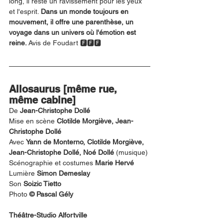
long, il reste un ravissement pour les yeux 
et l'esprit. 
Dans un monde toujours en 
mouvement, il offre une parenthèse, un 
voyage dans un univers où l'émotion est 
reine. 
Avis de Foudart 🅵🅵🅵 
Allosaurus [même rue, 
même cabine] 
De 
Jean-Christophe Dollé 
Mise en scène 
Clotilde Morgiève, Jean-
Christophe Dollé
Avec 
Yann de Monterno, Clotilde Morgiève, 
Jean-Christophe Dollé, Noé Dollé
 (musique) 
Scénographie et costumes 
Marie Hervé
Lumière 
Simon Demeslay
Son 
Soizic Tietto 
Photo 
© Pascal Gély
Théâtre-Studio Alfortville 