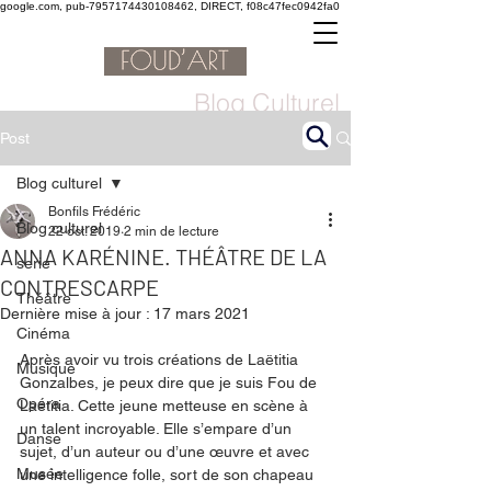
google.com, pub-7957174430108462, DIRECT, f08c47fec0942fa0
Blog Culturel
Post
Blog culturel
Bonfils Frédéric
Blog culturel
22 oct. 2019
2 min de lecture
ANNA KARÉNINE. THÉÂTRE DE LA
serie
CONTRESCARPE
Théâtre
Dernière mise à jour :
17 mars 2021
Cinéma
Après avoir vu trois créations de Laëtitia 
Musique
Gonzalbes, je peux dire que je suis Fou de 
Opéra
Laëtitia. Cette jeune metteuse en scène à 
un talent incroyable. Elle s’empare d’un 
Danse
sujet, d’un auteur ou d’une œuvre et avec 
Musée
une intelligence folle, sort de son chapeau 