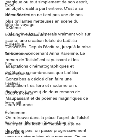
magique ou tout simplement de son esprit, 
Expo
un objet créatif à part entière. C’est à se 
Idées Sorties
demander si on ne tient pas une de nos 
plus brillantes metteuses en scène du 
Idée de voyage
XXIème. 
J’ai un rêve fou. J’aimerais vraiment voir sur 
Fooding - Restaurant
scène, une création totale de Laëtitia 
Burlesque
Gonzalbes. Depuis l’écriture, jusqu'à la mise 
en scène. Concernant Anna Karénine. Le 
Performance
roman de Toilstoï est si puissant et les 
Rire
adaptations cinématographiques et 
théâtrales si nombreuses que Laëtitia 
Récompense
Gonzalbes a décidé d’en faire une 
Festival
adaptation très libre et moderne en s
´inspirant (un peu) de deux romans de 
Coup de coeur
Maupassant et de poèmes magnifiques de 
Instructif
Jean Fournée. 
Événement
On retrouve dans la pièce l’esprit de Tolstoï 
Validé par Romane. Spécial Famille
mais par une idée lumineuse que je ne 
dévoilerai pas, on passe progressivement 
Littérature
vers un univers bien plus moderne. On se 