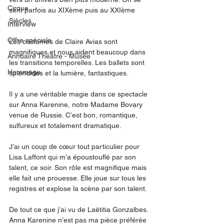
Cirque
sent parfois au XIXème puis au XXIème 
Siècles. 
Interview
Offre spéciale
Les costumes de Claire Avias sont 
magnifiques et nous aident beaucoup dans 
Annuaire Théâtre - Musée
les transitions temporelles. Les ballets sont 
Hommage
splendides et la lumière, fantastiques. 
Il y a une véritable magie dans ce spectacle 
sur Anna Karenine, notre Madame Bovary 
venue de Russie. C’est bon, romantique, 
sulfureux et totalement dramatique. 
J’ai un coup de cœur tout particulier pour 
Lisa Laffont qui m’a époustouflé par son 
talent, ce soir. Son rôle est magnifique mais 
elle fait une prouesse. Elle joue sur tous les 
registres et explose la scène par son talent. 
De tout ce que j’ai vu de Laëtitia Gonzalbes. 
Anna Karenine n’est pas ma pièce préférée 