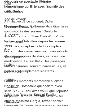
découvrir ce spectacle littéraire 
Expo
humoristique qui flirte avec l'intimité des 
Idées Sorties
célébrités.
Idée de voyage
À l'initiative de ce concept, Didier 
Morissonneau et Katherine Riva Guerra se 
Fooding - Restaurant
sont inspirés des soirées "Celebrity 
Burlesque
Autobiography: In Their Own Words", un 
succès aux États-Unis depuis les années 
Performance
1990. Le concept est à la fois simple et 
Rire
hilarant : des comédiens lisent des extraits 
d'autobiographies de stars, sans aucune 
Récompense
modification. Le résultat ? Des passages 
Festival
tantôt absurdes, souvent narcissiques, et 
parfois tout simplement sidérants.
Coup de coeur
Instructif
Parmi les moments mémorables, citons 
Nadine de Rothschild qui déclare avec 
Événement
sérieux : « Si Dieu avait voulu que j’épouse 
Validé par Romane. Spécial Famille
un pauvre, il me l’aurait fait savoir. » ou 
encore Massimo Gargia, rêvant de voir 
Littérature
Leonardo Di Caprio l'interpréter au cinéma.