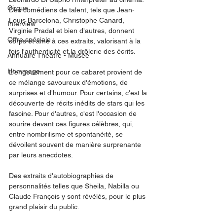
Cirque
Des comédiens de talent, tels que Jean-
Louis Barcelona, Christophe Canard, 
Interview
Virginie Pradal et bien d'autres, donnent 
Offre spéciale
corps et âme à ces extraits, valorisant à la 
fois l'authenticité et la drôlerie des écrits.
Annuaire Théâtre - Musée
Hommage
L'engouement pour ce cabaret provient de 
ce mélange savoureux d'émotions, de 
surprises et d'humour. Pour certains, c'est la 
découverte de récits inédits de stars qui les 
fascine. Pour d'autres, c'est l'occasion de 
sourire devant ces figures célèbres, qui, 
entre nombrilisme et spontanéité, se 
dévoilent souvent de manière surprenante 
par leurs anecdotes.
Des extraits d'autobiographies de 
personnalités telles que Sheila, Nabilla ou 
Claude François y sont révélés, pour le plus 
grand plaisir du public.