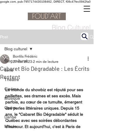
google.com, pub-7957174430108462, DIRECT, f08c47fec0942fa0
Blog Culturel
Post
Blog culturel
Bonfils Frédéric
Blog culturel
27 oct. 2023
2 min de lecture
Cabaret Bio Dégradable : Les Écrits
serie
Restent
Théâtre
Cinéma
Le monde du showbiz est réputé pour ses 
paillettes, ses drames et ses excès. Mais 
Musique
parfois, au cœur de ce tumulte, émergent 
Opéra
des perles littéraires uniques. Depuis 15 
ans, le "Cabaret Bio Dégradable" séduit le 
Danse
Québec avec ses soirées débordantes 
Musée
d'humour. Et aujourd'hui, c'est à Paris de 