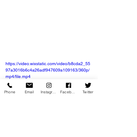
https://video.wixstatic.com/video/b8cda2_55
97a3016b6c4a26adf947609a109163/360p/
mp4/file.mp4
Phone
Email
Instagram
Facebook
Twitter
emotion
performance
humour
instructif
rire
fantaisie
Théâtre
Rire