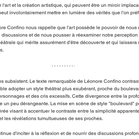
l'art et la création artistique, qui peuvent être un miroir implacab
peut involontairement mettre en lumière des vérités que l'on préfé
nore Confino nous rappelle que l'art possède le pouvoir de nous 
discussions et de nous pousser à réexaminer notre perception de
éâtrale qui mérite assurément d'être découverte et qui laissera
s.
 subsistent. Le texte remarquable de Léonore Confino contraste
le adopter un style théâtral plus exubérant, proche du bouleva
rsonnages et des cris excessifs. Cette divergence entre la profo
re un peu dérangeante. La mise en scène de style "boulevard" p
érée visant à accentuer le contraste entre la simplicité apparent
t les révélations tumultueuses de ses proches.
ntinue d'inciter à la réflexion et de nourrir des discussions profon