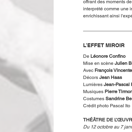
offrant des moments de 
interprété comme une inv
enrichissant ainsi l'exp
L’EFFET MIROIR
De 
Léonore Confino
Mise en scène 
Julien B
Avec 
François Vincente
Décors 
Jean Haas
Lumières 
Jean-Pascal 
Musiques 
Pierre Tirmon
Costumes 
Sandrine Be
Crédit photo Pascal Ito
THÉÂTRE DE L’ŒUV
Du 12 octobre au 7 jan