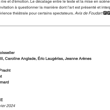
rire et d'émotion. Le décalage entre le texte et la mise en scèn
itation à questionner la manière dont l'art est présenté et interp
érience théâtrale pour certains spectateurs. 
Avis de Foudart
 🅵
oisselier
lli, Caroline Anglade, Éric Laugérias, Jeanne Arènes
Pracht
t
rnard
RE
vier 2024