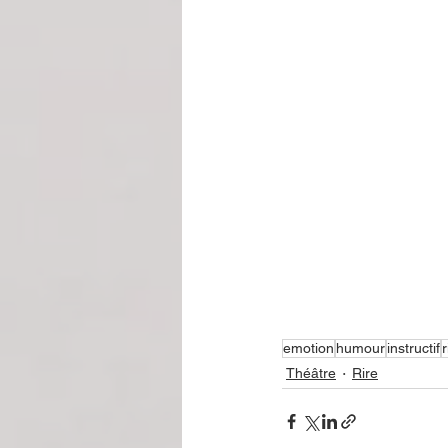
emotion
humour
instructif
r
Théâtre
Rire