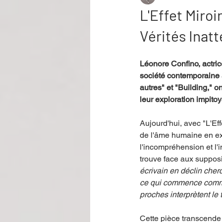
L'Effet Miroi
Vérités Inat
Performance
Rire
Réco
Léonore Confino, actric
société contemporaine a
Événement
Validé par Romane
autres" et "Building," o
leur exploration impit
Offre spéciale
Annuaire Théât
Aujourd'hui, avec "L'E
de l'âme humaine en exp
l'incompréhension et l'i
trouve face aux supposit
écrivain en déclin cher
ce qui commence comme 
proches interprètent le
Cette pièce transcende l