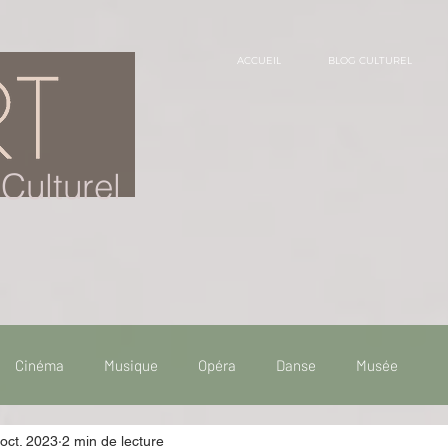
ACCUEIL
BLOG CULTUREL
Culturel
Cinéma
Musique
Opéra
Danse
Musée
oct. 2023
2 min de lecture
 de voyage
Fooding - Restaurant
Burlesque