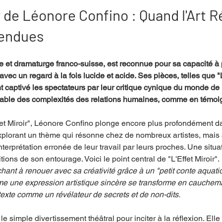
r de Léonore Confino : Quand l'Art R
tendues
mpense
Festival
Coup de coeur
Instructif
e et dramaturge franco-suisse, est reconnue pour sa capacité à 
vec un regard à la fois lucide et acide. Ses pièces, telles que "
. Spécial Famille
Littérature
Cirque
Interview
nt captivé les spectateurs par leur critique cynique du monde de l
oyable des complexités des relations humaines, comme en témoi
re - Musée
Hommage
ffet Miroir", Léonore Confino plonge encore plus profondément 
lorant un thème qui résonne chez de nombreux artistes, mais au
nterprétation erronée de leur travail par leurs proches. Une situati
ions de son entourage. Voici le point central de "L'Effet Miroir". 
chant à renouer avec sa créativité grâce à un "petit conte aquat
une expression artistique sincère se transforme en cauchema
 texte comme un révélateur de secrets et de non-dits.
e simple divertissement théâtral pour inciter à la réflexion. Ell