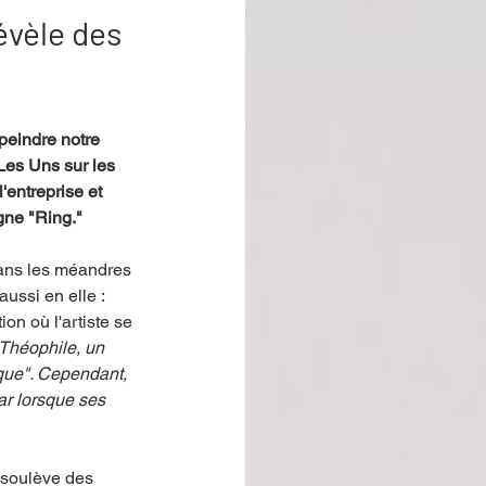
évèle des
peindre notre 
Les Uns sur les 
'entreprise et 
gne "Ring."
dans les méandres 
ssi en elle : 
on où l'artiste se 
Théophile, un 
ique". Cependant, 
r lorsque ses 
e soulève des 