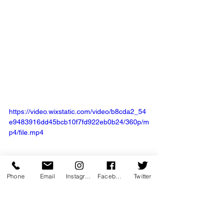
https://video.wixstatic.com/video/b8cda2_54
e9483916dd45bcb10f7fd922eb0b24/360p/m
p4/file.mp4
Phone
Email
Instagram
Facebook
Twitter
coup de coeur
emotion
performance
Les "Fou" de FOUD'ART
poesie
humour
musique
evenement
seul en scene
magie
Illusion