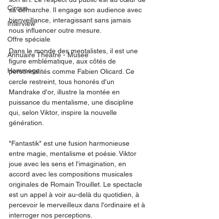
Cirque
sa démarche. Il engage son audience avec 
bienveillance, interagissant sans jamais 
Interview
nous influencer outre mesure.
Offre spéciale
Dans le monde des mentalistes, il est une 
Annuaire Théâtre - Musée
figure emblématique, aux côtés de 
Hommage
personnalités comme Fabien Olicard. Ce 
cercle restreint, tous honorés d'un 
Mandrake d'or, illustre la montée en 
puissance du mentalisme, une discipline 
qui, selon Viktor, inspire la nouvelle 
génération.
"Fantastik" est une fusion harmonieuse 
entre magie, mentalisme et poésie. Viktor 
joue avec les sens et l'imagination, en 
accord avec les compositions musicales 
originales de Romain Trouillet. Le spectacle 
est un appel à voir au-delà du quotidien, à 
percevoir le merveilleux dans l'ordinaire et à 
interroger nos perceptions.