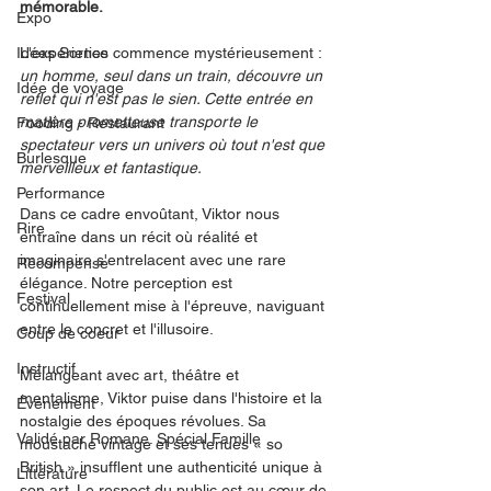
mémorable.
Expo
Idées Sorties
L'expérience commence mystérieusement : 
un homme, seul dans un train, découvre un 
Idée de voyage
reflet qui n'est pas le sien. Cette entrée en 
matière prometteuse transporte le 
Fooding - Restaurant
spectateur vers un univers où tout n'est que 
Burlesque
merveilleux et fantastique.
Performance
Dans ce cadre envoûtant, Viktor nous 
Rire
entraîne dans un récit où réalité et 
imaginaire s'entrelacent avec une rare 
Récompense
élégance. Notre perception est 
Festival
continuellement mise à l'épreuve, naviguant 
entre le concret et l'illusoire.
Coup de coeur
Instructif
Mélangeant avec art, théâtre et 
mentalisme, Viktor puise dans l'histoire et la 
Événement
nostalgie des époques révolues. Sa 
Validé par Romane. Spécial Famille
moustache vintage et ses tenues « so 
British » insufflent une authenticité unique à 
Littérature
son art. Le respect du public est au cœur de 