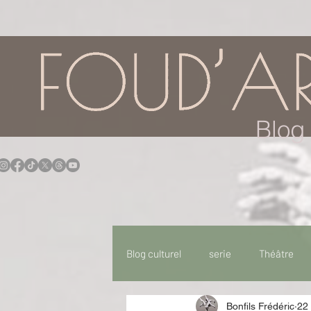
google.com, pub-7957174430108462, DIRECT, f08c47fec0942fa0
Blog 
Blog culturel
serie
Théâtre
Bonfils Frédéric
22 
Expo
Idées Sorties
Idée