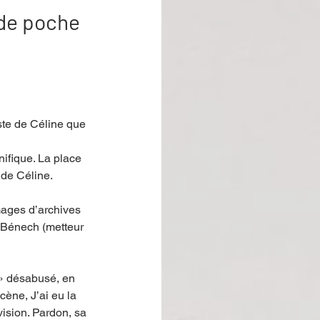
 de poche
ste de Céline que 
ifique. La place 
 de Céline. 
mages d’archives 
d Bénech (metteur 
 » désabusé, en 
cène, J’ai eu la 
ision. Pardon, sa 