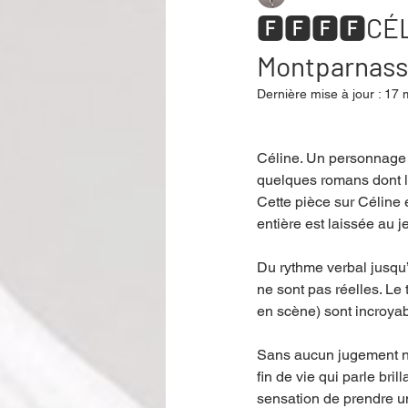
🅵🅵🅵🅵CÉLI
Montparnas
Performance
Rire
Réco
Dernière mise à jour :
17 
Événement
Validé par Romane
Céline. Un personnage s
quelques romans dont le
Cette pièce sur Céline 
Offre spéciale
Annuaire Théât
entière est laissée au j
Du rythme verbal jusqu’a
ne sont pas réelles. Le
en scène) sont incroyab
Sans aucun jugement ni
fin de vie qui parle bri
sensation de prendre un