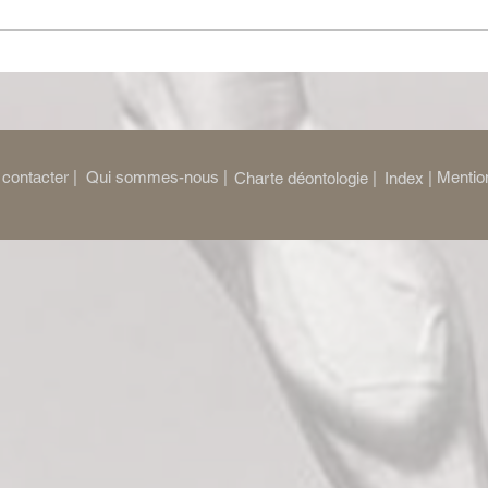
Nuit d’ivresse : Julie Ferrier
Le Ri
transforme le classique de
dysto
Balasko en vertige
perc
bouleversant
contacter |
Qui sommes-nous |
Mention
Charte déontologie |
Index |