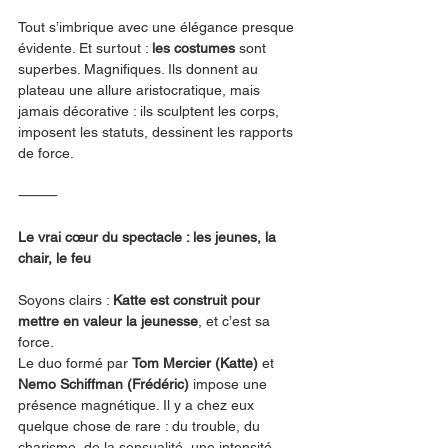
Tout s’imbrique avec une élégance presque 
évidente. Et surtout : 
les costumes
 sont 
superbes. Magnifiques. Ils donnent au 
plateau une allure aristocratique, mais 
jamais décorative : ils sculptent les corps, 
imposent les statuts, dessinent les rapports 
de force.
⸻
Le vrai cœur du spectacle : les jeunes, la 
chair, le feu
Soyons clairs : 
Katte est construit pour 
mettre en valeur la jeunesse
, et c’est sa 
force.
Le duo formé par 
Tom Mercier (Katte)
 et 
Nemo Schiffman (Frédéric)
 impose une 
présence magnétique. Il y a chez eux 
quelque chose de rare : du trouble, du 
charisme, de la sensualité, une intensité 