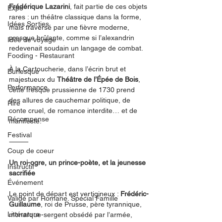
Frédérique Lazarini
, fait partie de ces objets 
Expo
rares : un théâtre classique dans la forme, 
Idées Sorties
mais traversé par une fièvre moderne, 
presque brûlante, comme si l’alexandrin 
Idée de voyage
redevenait soudain un langage de combat.
Fooding - Restaurant
À la Cartoucherie, dans l’écrin brut et 
Burlesque
majestueux du 
Théâtre de l’Épée de Bois
, 
Performance
cette fresque prussienne de 1730 prend 
des allures de cauchemar politique, de 
Rire
conte cruel, de romance interdite… et de 
Récompense
manifeste.
Festival
⸻
Coup de coeur
Un roi-ogre, un prince-poète, et la jeunesse 
Instructif
sacrifiée
Événement
Le point de départ est vertigineux : 
Frédéric-
Validé par Romane. Spécial Famille
Guillaume
, roi de Prusse, père tyrannique, 
Littérature
monarque-sergent obsédé par l’armée, 