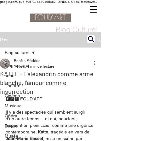
google.com, pub-7957174430108462, DIRECT, f08c47fec0942fa0
Blog Culturel
Post
Blog culturel
Bonfils Frédéric
Blog culturel
14 févr.
4 min de lecture
KATTE - L’alexandrin comme arme
serie
blanche, l’amour comme
Théâtre
insurrection
Cinéma
🅵🅵🅵 FOUD’ART
Musique
Il y a des spectacles qui semblent surgir 
Opéra
d’un autre temps… et qui, pourtant, 
frappent en plein cœur comme une urgence 
Danse
contemporaine. 
Katte
, tragédie en vers de 
Musée
Jean-Marie Besset
, mise en scène par 