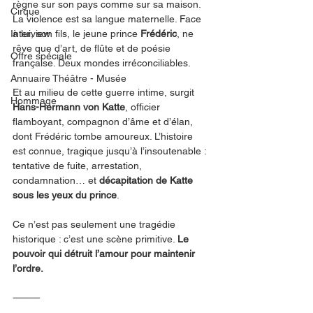
règne sur son pays comme sur sa maison. 
Cirque
La violence est sa langue maternelle. Face 
Interview
à lui, son fils, le jeune prince 
Frédéric
, ne 
rêve que d’art, de flûte et de poésie 
Offre spéciale
française. Deux mondes irréconciliables.
Annuaire Théâtre - Musée
Et au milieu de cette guerre intime, surgit 
Hommage
Hans-Hermann von Katte
, officier 
flamboyant, compagnon d’âme et d’élan, 
dont Frédéric tombe amoureux. L’histoire 
est connue, tragique jusqu’à l’insoutenable : 
tentative de fuite, arrestation, 
condamnation… et 
décapitation de Katte 
sous les yeux du prince
.
Ce n’est pas seulement une tragédie 
historique : c’est une scène primitive. 
Le 
pouvoir qui détruit l’amour pour maintenir 
l’ordre.
⸻