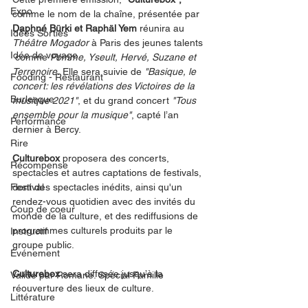
Expo
comme le nom de la chaîne, présentée par 
Daphné Bürki et Raphäl Yem
 réunira au 
Idées Sorties
Théâtre Mogador 
à Paris des jeunes talents 
Idée de voyage
 comme 
Pomme, Yseult, Hervé, Suzane et 
Terrenoire.
 Elle sera suivie de
 "Basique, le 
Fooding - Restaurant
concert: les révélations des Victoires de la 
Burlesque
musique 2021"
, et du grand concert 
"Tous 
ensemble pour la musique"
, capté l’an 
Performance
dernier à Bercy.
Rire
Culturebox
 proposera des concerts, 
Récompense
spectacles et autres captations de festivals, 
Festival
dont des spectacles inédits, ainsi qu'un 
rendez-vous quotidien avec des invités du 
Coup de coeur
monde de la culture, et des rediffusions de 
programmes culturels produits par le 
Instructif
groupe public.
Événement
Culturebox 
sera diffusée jusqu’à la 
Validé par Romane. Spécial Famille
réouverture des lieux de culture.
Littérature