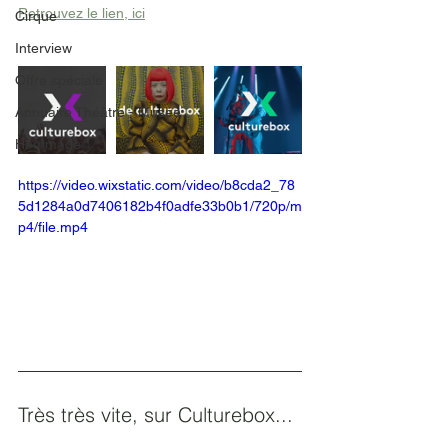
Retrouvez le lien, ici
Cirque
Interview
Offre spéciale
Annuaire Théâtre - Musée
Hommage
https://video.wixstatic.com/video/b8cda2_78
5d1284a0d7406182b4f0adfe33b0b1/720p/m
p4/file.mp4
Très très vite, sur Culturebox...