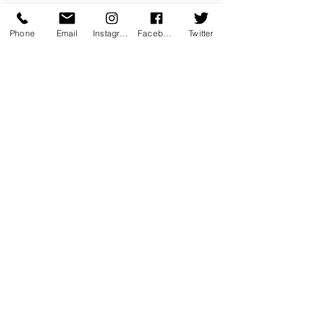
Phone
Email
Instagram
Facebook
Twitter
coup de coeur
theatre
culture
culture chez soi
culturebox
france tv
culture en video
culture en direct
kadoc
theatredurondpoint
Théâtre
Musique
Danse
Voir tout
Posts récents