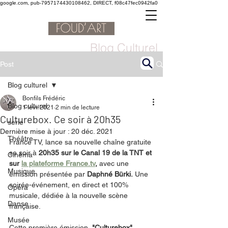
google.com, pub-7957174430108462, DIRECT, f08c47fec0942fa0
Blog Culturel
Post
Blog culturel
Bonfils Frédéric
Blog culturel
1 févr. 2021
2 min de lecture
Culturebox. Ce soir à 20h35
serie
Dernière mise à jour :
20 déc. 2021
Théâtre
France TV, lance sa nouvelle chaîne gratuite 
se soir à
 20h35 sur le Canal 19 de la TNT et 
Cinéma
sur 
la plateforme France.tv
, 
avec une 
Musique
émission présentée par 
Daphné Bürki.
 Une 
soirée-événement, en direct et 100% 
Opéra
musicale, dédiée à la nouvelle scène 
Danse
française. 
Musée
Cette première émission, 
"Culturebox", 