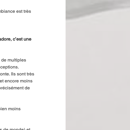
mbiance est très 
adore, c’est une 
e de multiples 
ceptions. 
te. Ils sont très 
 et encore moins 
 précisément de 
bien moins 
ns de monde) et 