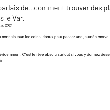
 parlais de...comment trouver des p
 le Var.
mpense
Festival
Coup de coeur
Instructif
vr. 2021
je connais tous les coins idéaux pour passer une journée mervei
. Spécial Famille
Littérature
Cirque
Interview
, évidemment. C’est le rêve absolu surtout si vous y dormez dessu
re - Musée
Hommage
in. 