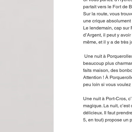
partait vers le Fort de 
Sur la route, vous trou
une crique absolument m
Le lendemain, cap sur P
d’Argent, il peut y avoi
même, et il y a de très j
 Une nuit à Porquerolles, c’est fantastique. L’île vraiment touristique change complètement et devient 
beaucoup plus charmant
faits maison, des bonbo
Attention ! À Porquerolle
peu loin si vous voulez v
Une nuit à Port-Cros, c’
magique. La nuit, c’est 
délicieux. Il faut prendr
5, en tout) propose un p