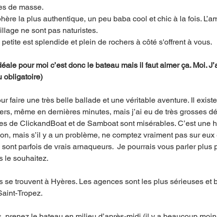
es de masse. 
sphère la plus authentique, un peu baba cool et chic à la fois. L’a
illage ne sont pas naturistes. 
 petite est splendide et plein de rochers à côté s'offrent à vous. 
ale pour moi c’est donc le bateau mais il faut aimer ça. Moi. J’
 obligatoire)
ur faire une très belle ballade et une véritable aventure. Il exist
liers, même en dernières minutes, mais j’ai eu de très grosses dé
s de ClickandBoat et de Samboat sont misérables. C’est une hon
ion, mais s’il y a un problème, ne comptez vraiment pas sur eux
i sont parfois de vrais arnaqueurs.  Je pourrais vous parler plus
 le souhaitez. 
s se trouvent à Hyères. Les agences sont les plus sérieuses et 
aint-Tropez. 
, prenez le bateau en milieu d’après-midi (il y a beaucoup moi