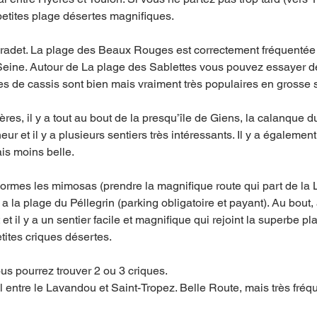
petites plage désertes magnifiques. 
det. La plage des Beaux Rouges est correctement fréquentée e
eine. Autour de La plage des Sablettes vous pouvez essayer de 
s de cassis sont bien mais vraiment très populaires en grosse s
s, il y a tout au bout de la presqu’île de Giens, la calanque 
eur et il y a plusieurs sentiers très intéressants. Il y a égalemen
is moins belle. 
mes les mimosas (prendre la magnifique route qui part de la L
 y a la plage du Péllegrin (parking obligatoire et payant). Au bout
 et il y a un sentier facile et magnifique qui rejoint la superbe pl
etites criques désertes.
s pourrez trouver 2 ou 3 criques. 
ral entre le Lavandou et Saint-Tropez. Belle Route, mais très fré