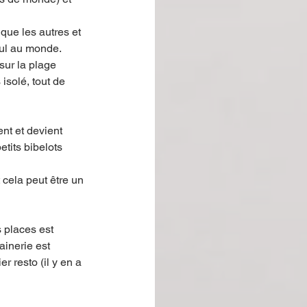
que les autres et 
eul au monde. 
sur la plage 
isolé, tout de 
tits bibelots 
t cela peut être un 
s places est 
ainerie est 
r resto (il y en a 