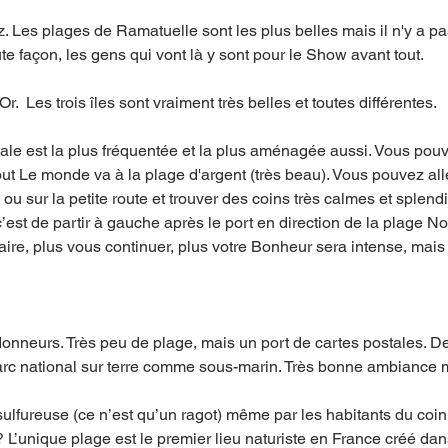
. Les plages de Ramatuelle sont les plus belles mais il n'y a pa
te façon, les gens qui vont là y sont pour le Show avant tout.
'Or.  Les trois îles sont vraiment très belles et toutes différentes.
iliale est la plus fréquentée et la plus aménagée aussi. Vous pou
out Le monde va à la plage d'argent (très beau). Vous pouvez alle
ou sur la petite route et trouver des coins très calmes et splendi
’est de partir à gauche après le port en direction de la plage N
e, plus vous continuer, plus votre Bonheur sera intense, mais a
ndonneurs. Très peu de plage, mais un port de cartes postales. D
rc national sur terre comme sous-marin. Très bonne ambiance m
 sulfureuse (ce n’est qu’un ragot) même par les habitants du coin 
L’unique plage est le premier lieu naturiste en France créé dan