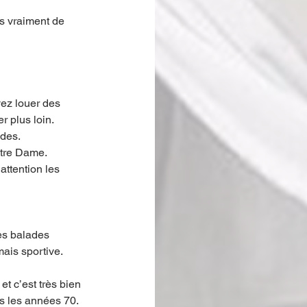
s vraiment de 
vez louer des 
r plus loin. 
des. 
otre Dame. 
ttention les 
es balades 
ais sportive.
et c’est très bien 
s les années 70. 