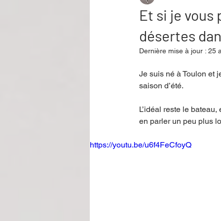
Et si je vous
désertes dans
Performance
Rire
Réco
Dernière mise à jour :
25 a
Je suis né à Toulon et 
Événement
Validé par Romane
saison d’été. 
L’idéal reste le bateau
Offre spéciale
Annuaire Théât
en parler un peu plus lo
https://youtu.be/u6f4FeCfoyQ