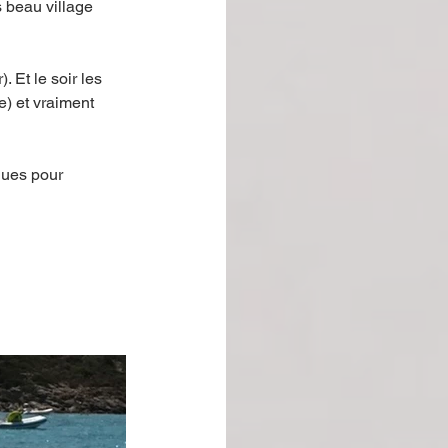
s beau village 
 Et le soir les 
e) et vraiment 
ques pour 