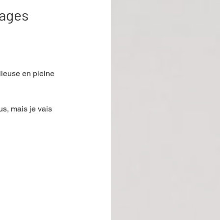
lages
lleuse en pleine 
s, mais je vais 