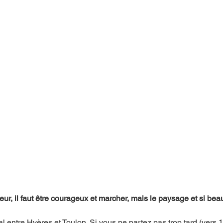
ur, il faut être courageux et marcher, mais le paysage et si beau
oral entre Hyères et Toulon. Si vous ne partez pas trop tard (vers 