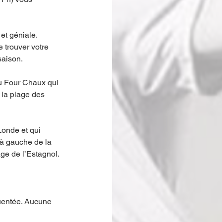
t géniale. 
trouver votre 
aison. 
du Four Chaux qui 
t la plage des 
onde et qui 
, à gauche de la 
age de l’Estagnol. 
quentée. Aucune 