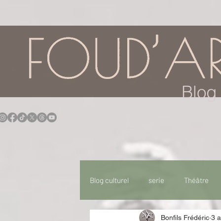
google.com, pub-7957174430108462, DIRECT, f08c47fec0942fa0
Blog 
Blog culturel
serie
Théâtre
Bonfils Frédéric
3 
Expo
Idées Sorties
Idée