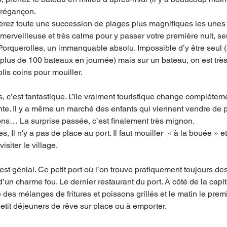
Brégançon. 
verez toute une succession de plages plus magnifiques les unes 
erveilleuse et très calme pour y passer votre première nuit, s
orquerolles, un immanquable absolu. Impossible d’y être seul (
r plus de 100 bateaux en journée) mais sur un bateau, on est très 
olis coins pour mouiller.
e. Il y a même un marché des enfants qui viennent vendre de pe
ns… La surprise passée, c’est finalement très mignon. 
s, Il n'y a pas de place au port. Il faut mouiller  « à la bouée » e
isiter le village. 
est génial. Ce petit port où l’on trouve pratiquement toujours de
d’un charme fou. Le dernier restaurant du port. À côté de la capit
e des mélanges de fritures et poissons grillés et le matin le premie
etit déjeuners de rêve sur place ou à emporter. 