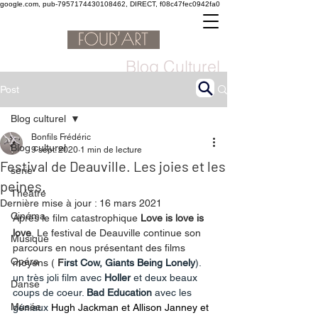
google.com, pub-7957174430108462, DIRECT, f08c47fec0942fa0
Blog Culturel
Post
Blog culturel
Bonfils Frédéric
Blog culturel
9 sept. 2020
1 min de lecture
Festival de Deauville. Les joies et les
serie
peines.
Théâtre
Dernière mise à jour :
16 mars 2021
Cinéma
Après le film catastrophique 
Love is love is 
love
, Le festival de Deauville continue son 
Musique
parcours en nous présentant des films 
Opéra
moyens ( 
F
irst Cow, Giants Being Lonely
). 
un très joli film avec 
Holler
 et deux beaux 
Danse
coups de coeur. 
Bad Education
 avec les 
Musée
géniaux 
Hugh Jackman et Allison Janney et 