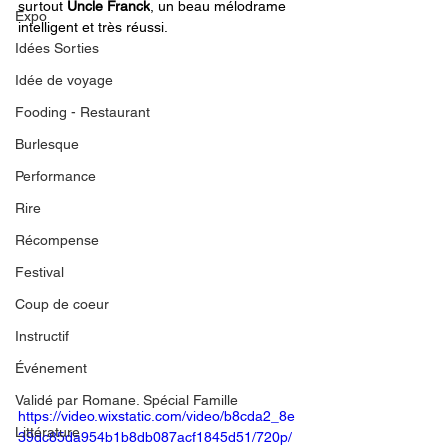
surtout 
Uncle Franck
, un beau mélodrame 
Expo
intelligent et très réussi. 
Idées Sorties
Idée de voyage
Fooding - Restaurant
Burlesque
Performance
Rire
Récompense
Festival
Coup de coeur
Instructif
Événement
Validé par Romane. Spécial Famille
https://video.wixstatic.com/video/b8cda2_8e
Littérature
39dc85da954b1b8db087acf1845d51/720p/