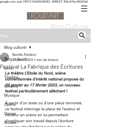
google.com, pub-7957174430108462, DIRECT, f08c47fec0942fa0
Blog Culturel
Post
Blog culturel
Bonfils Frédéric
Blog culturel
24 janv. 2023
1 min de lecture
Festival La Fabrique des Écritures
serie
Le théâtre L’Etoile du Nord, scène 
Théâtre
conventionnée d’intérêt national propose du 
25 janvier au 17 février 2023,
 un nouveau 
Cinéma
festival particulièrement alléchant !
Musique
À partir d’un texte ou d’une pièce terminée, 
Opéra
ce festival interroge la place de l’auteur et 
Danse
metteur en scène en lui permettant 
d’expliquer son travail depuis l’écriture 
Musée
jusqu’au résultat final sur la scène du 