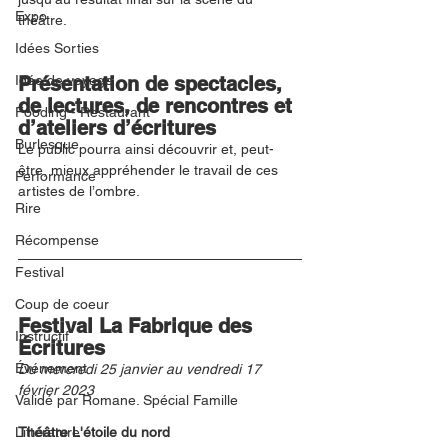
Expo
théâtre.
Idées Sorties
Idée de voyage
Présentation de spectacles, 
de lectures, de rencontres et 
Fooding - Restaurant
d’ateliers d’écritures
Burlesque
Le public pourra ainsi découvrir et, peut-
être, mieux appréhender le travail de ces 
Performance
artistes de l’ombre.
Rire
Récompense
Festival
Coup de coeur
Festival La Fabrique des 
Instructif
Écritures
Événement
Du mercredi 25 janvier au vendredi 17 
février 2023
Validé par Romane. Spécial Famille
Littérature
Théâtre L'étoile du nord