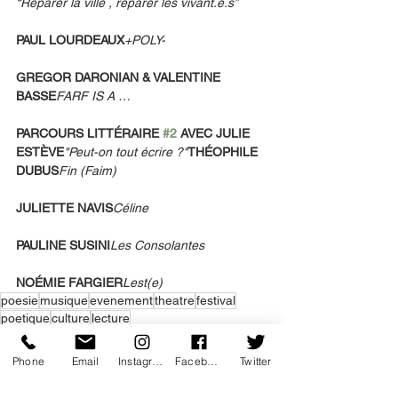
“Réparer la ville , réparer les vivant.e.s”
PAUL LOURDEAUX
+POLY-
GREGOR DARONIAN & VALENTINE 
BASSE
FARF IS A …
PARCOURS LITTÉRAIRE 
#2
 AVEC JULIE 
ESTÈVE
"Peut-on tout écrire ?"
THÉOPHILE 
DUBUS
Fin (Faim)
JULIETTE NAVIS
Céline
PAULINE SUSINI
Les Consolantes
NOÉMIE FARGIER
Lest(e)
poesie
musique
evenement
theatre
festival
poetique
culture
lecture
Théâtre
Festival
Phone
Email
Instagram
Facebook
Twitter
Événement