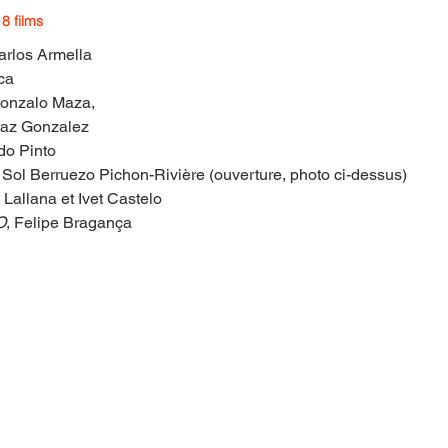
 films
arlos Armella
ca
Gonzalo Maza,
Paz Gonzalez
do Pinto
, Sol Berruezo Pichon-Rivière (ouverture, photo ci-dessus)
 Lallana et Ivet Castelo
O
, Felipe Bragança 