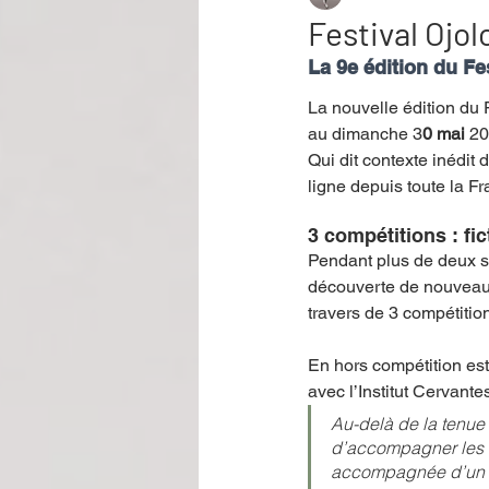
Festival Ojol
La 9e édition du Fe
Performance
Rire
Réco
La nouvelle édition du 
au dimanche 3
0 mai 
20
Qui dit contexte inédit d
Événement
Validé par Romane
ligne depuis toute la Fr
3 compétitions : fi
Offre spéciale
Annuaire Théât
Pendant plus de deux s
découverte de nouveaux
travers de 3 compétition
En hors compétition est
avec l’Institut Cervan
Au-delà de la tenue
d’accompagner les f
accompagnée d’un pr