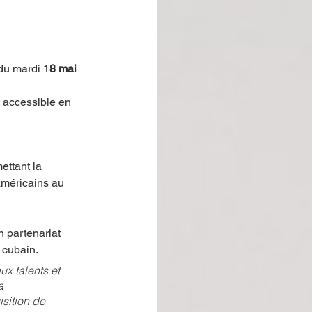
 du mardi 1
8 mai 
st accessible en 
ttant la 
américains au 
 partenariat 
 cubain.
x talents et 
a 
sition de 