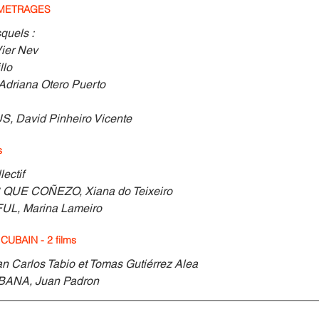
 METRAGES
quels :
ier Nev
lo 
riana Otero Puerto
 David Pinheiro Vicente
s
ectif 
UE COÑEZO, Xiana do Teixeiro
L, Marina Lameiro
UBAIN - 2 films
arlos Tabio et Tomas Gutiérrez Alea
ANA, Juan Padron