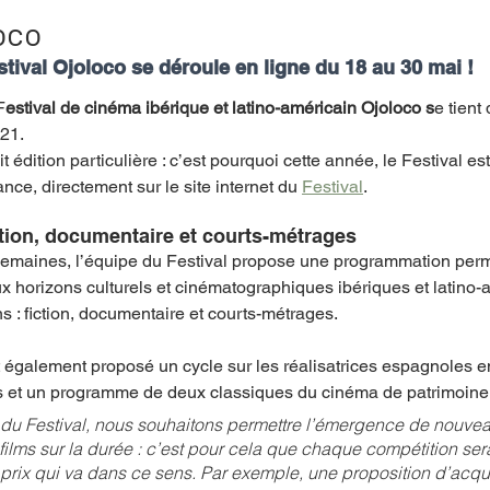
oco
stival Ojoloco se déroule en ligne 
du 18 au 30 mai
 !
mpense
Festival
Coup de coeur
Instructif
F
estival de cinéma ibérique et latino-américain Ojoloco s
e tient
21. 
it édition particulière : c’est pourquoi cette année, le Festival e
. Spécial Famille
Littérature
Cirque
Interview
ance, directement sur le site internet du 
Festival
. 
ction, documentaire et courts-métrages
re - Musée
Hommage
emaines, l’équipe du Festival propose une programmation perme
 horizons culturels et cinématographiques ibériques et latino-
s : fiction, documentaire et courts-métrages.
 également proposé un cycle sur les réalisatrices espagnoles en
tes et un programme de deux classiques du cinéma de patrimoine
 du Festival, nous souhaitons permettre l’émergence de nouveau
ilms sur la durée : c’est pour cela que chaque compétition ser
ix qui va dans ce sens. Par exemple, une proposition d’acqui