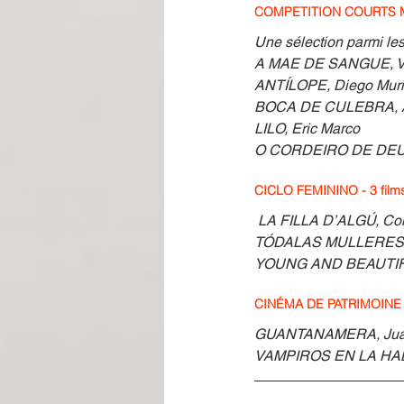
COMPETITION COURTS
Une sélection parmi les
A MAE DE SANGUE, V
ANTÍLOPE, Diego Muril
BOCA DE CULEBRA, Ad
LILO, Eric Marco
O CORDEIRO DE DEUS,
CICLO FEMININO - 3 film
LA FILLA D’ALGÚ, Coll
TÓDALAS MULLERES Q
YOUNG AND BEAUTIFU
CINÉMA DE PATRIMOINE C
GUANTANAMERA, Juan C
VAMPIROS EN LA HAB