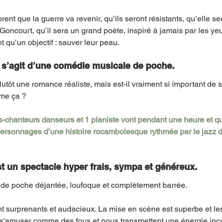
rent que la guerre va revenir, qu’ils seront résistants, qu’elle se
Goncourt, qu’il sera un grand poète, inspiré à jamais par les yeu
t qu’un objectif : sauver leur peau. 
 Il s’agit d’une comédie musicale de poche. 
lutôt une romance réaliste, mais est-il vraiment si important de sa
me ça ? 
chanteurs danseurs et 1 pianiste vont pendant une heure et qua
personnages d’une histoire rocambolesque rythmée par le jazz d’
st un spectacle hyper frais, sympa et généreux. 
de poche déjantée, loufoque et complètement barrée.
t surprenants et audacieux. La mise en scène est superbe et le
de s'amuser comme des fous et nous transmettent une énergie incro