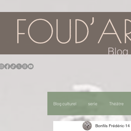
Blog 
Blog culturel
serie
Théâtre
Bonfils Frédéric
14 
Expo
Idées Sorties
Idée