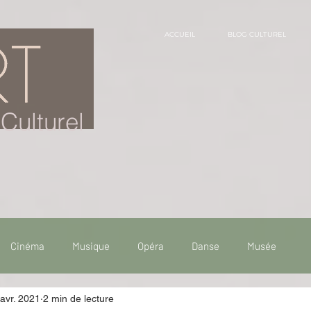
ACCUEIL
BLOG CULTUREL
Culturel
Cinéma
Musique
Opéra
Danse
Musée
avr. 2021
2 min de lecture
 de voyage
Fooding - Restaurant
Burlesque