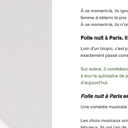
À ce moment-là, ils igno
femme à obtenir le prix 
À ce moment-là, ils n’on
Folle nuit à Paris.
Loin d'un biopic, c'est p
exactement passé com
Sur scène, 3 comédiens-
à tour la quinzaine de 
d’aujourd’hui.
Folle nuit à Paris
 e
Une comédie musicale 
Les choix musicaux son
fabuleux. Ils ont l'air 