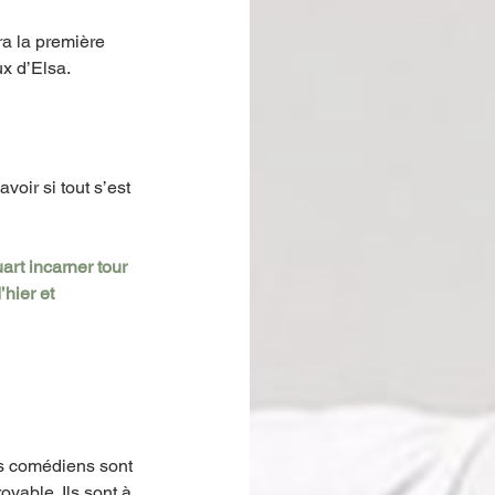
ra la première 
x d’Elsa. 
voir si tout s’est 
rt incarner tour 
hier et 
s comédiens sont 
yable. Ils sont à 