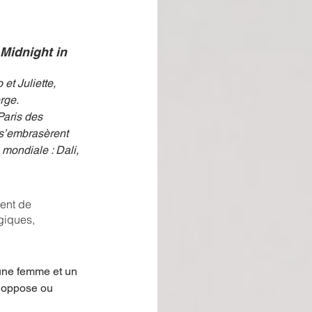
 Midnight in 
et Juliette,
rge.
 Paris des
 s’embrasèrent 
 mondiale : Dali, 
ent de 
giques, 
 une femme et un 
s oppose ou 