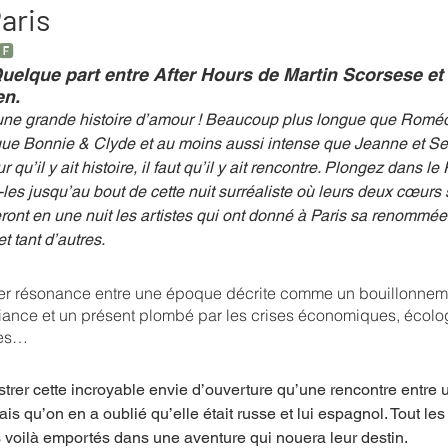
Paris
🅵
mpense
Festival
Coup de coeur
Instructif
 Quelque part entre After Hours de Martin Scorsese et
en.
 une grande histoire d’amour ! Beaucoup plus longue que Roméo 
que Bonnie & Clyde et au moins aussi intense que Jeanne et Se
. Spécial Famille
Littérature
Cirque
Interview
 qu’il y ait histoire, il faut qu’il y ait rencontre. Plongez dans le
-les jusqu’au bout de cette nuit surréaliste où leurs deux cœurs
iseront en une nuit les artistes qui ont donné à Paris sa renommée
re - Musée
Hommage
 tant d’autres.
ouver résonance entre une époque décrite comme un bouillonnem
uciance et un présent plombé par les crises économiques, écolo
res…
strer cette incroyable envie d’ouverture qu’une rencontre entre
is qu’on en a oublié qu’elle était russe et lui espagnol. Tout le
s voilà emportés dans une aventure qui nouera leur destin. 