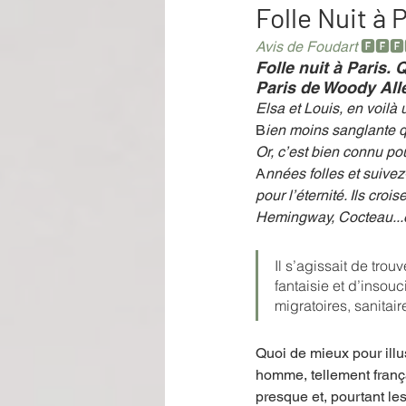
Folle Nuit à 
Avis de Foudart 
🅵🅵🅵
Performance
Rire
Réco
Folle nuit à Paris.
Paris de Woody All
Elsa et Louis, en voilà
B
ien moins sanglante 
Événement
Validé par Romane
Or, c’est bien connu pour
A
nnées folles et suivez
pour l’éternité. Ils cro
Offre spéciale
Annuaire Théât
Hemingway, Cocteau...et
Il s’agissait de tr
fantaisie et d’inso
migratoires, sanitai
Quoi de mieux pour illu
homme, tellement frança
presque et, pourtant le