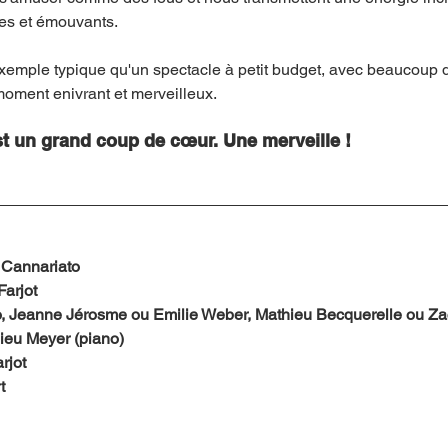
dres et émouvants.
exemple typique qu'un spectacle à petit budget, avec beaucoup de
moment enivrant et merveilleux.
st un grand coup de cœur. Une merveille !
Cannariato
Farjot
, Jeanne Jérosme ou Emilie Weber, Mathieu Becquerelle ou Zac
ieu Meyer (piano)
rjot
t