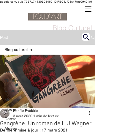
google.com, pub-7957174430108462, DIRECT, f08c47fec0942fa0
Blog Culturel
Post
Blog culturel
Blog culturel
serie
Théâtre
Cinéma
Musique
Opéra
Bonfils Frédéric
3 août 2020
1 min de lecture
Danse
Gangrène. Un roman de L.J Wagner
Musée
Dernière mise à jour :
17 mars 2021