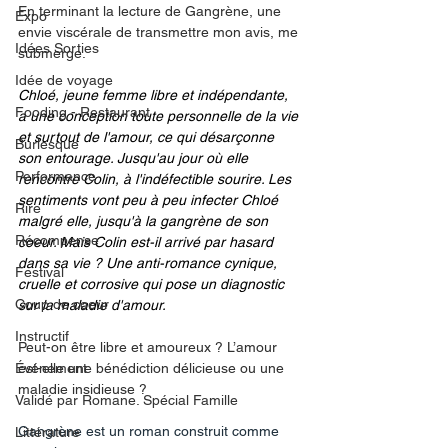
En terminant la lecture de Gangrène, une 
Expo
envie viscérale de transmettre mon avis, me 
Idées Sorties
submerge. 
Idée de voyage
Chloé, jeune femme libre et indépendante, 
Fooding - Restaurant
a une conception toute personnelle de la vie 
et surtout de l'amour, ce qui désarçonne 
Burlesque
son entourage. Jusqu'au jour où elle 
Performance
rencontre Colin, à l'indéfectible sourire. Les 
sentiments vont peu à peu infecter Chloé 
Rire
malgré elle, jusqu'à la gangrène de son 
Récompense
coeur. Mais Colin est-il arrivé par hasard 
dans sa vie ? Une anti-romance cynique, 
Festival
cruelle et corrosive qui pose un diagnostic 
Coup de coeur
sur la maladie d'amour.
Instructif
Peut-on être libre et amoureux ? L’amour 
Événement
est-elle une bénédiction délicieuse ou une 
maladie insidieuse ?
Validé par Romane. Spécial Famille
Gangrène est un roman construit comme 
Littérature