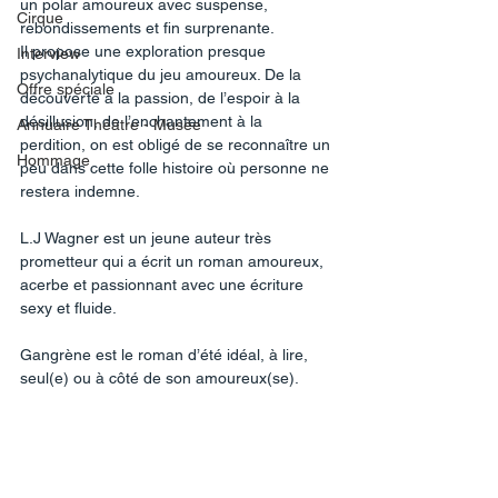
un polar amoureux avec suspense, 
Cirque
rebondissements et fin surprenante. 
Il propose une exploration presque 
Interview
psychanalytique du jeu amoureux. De la 
Offre spéciale
découverte à la passion, de l’espoir à la 
désillusion, de l’enchantement à la 
Annuaire Théâtre - Musée
perdition, on est obligé de se reconnaître un 
Hommage
peu dans cette folle histoire où personne ne 
restera indemne. 
L.J Wagner est un jeune auteur très 
prometteur qui a écrit un roman amoureux, 
acerbe et passionnant avec une écriture 
sexy et fluide. 
Gangrène est le roman d’été idéal, à lire, 
seul(e) ou à côté de son amoureux(se). 