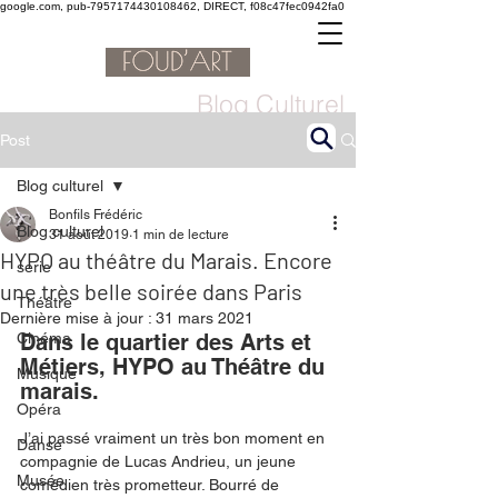
google.com, pub-7957174430108462, DIRECT, f08c47fec0942fa0
Blog Culturel
Post
Blog culturel
Bonfils Frédéric
Blog culturel
31 août 2019
1 min de lecture
HYPO au théâtre du Marais. Encore
serie
une très belle soirée dans Paris
Théâtre
Dernière mise à jour :
31 mars 2021
Cinéma
Dans le quartier des Arts et 
Métiers, HYPO au Théâtre du 
Musique
marais. 
Opéra
J’ai passé vraiment un très bon moment en 
Danse
compagnie de Lucas Andrieu, un jeune 
Musée
comédien très prometteur. Bourré de 