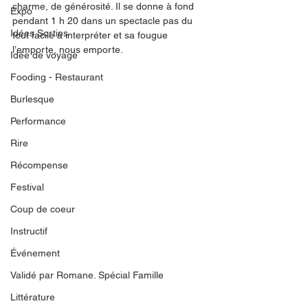
charme, de générosité. Il se donne à fond 
Expo
pendant 1 h 20 dans un spectacle pas du 
Idées Sorties
tout facile à interpréter et sa fougue 
l’emporte, nous emporte.
Idée de voyage
Fooding - Restaurant
Burlesque
Performance
Rire
Récompense
Festival
Coup de coeur
Instructif
Événement
Validé par Romane. Spécial Famille
Littérature