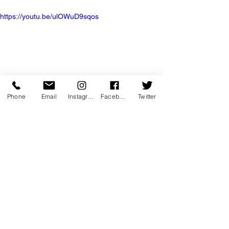
https://youtu.be/ulOWuD9sqos
Phone
Email
Instagram
Facebook
Twitter
theatre du marais
Théâtre
Fooding - Restaurant
Performance