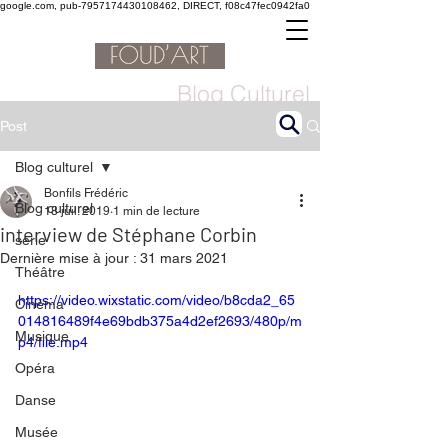
google.com, pub-7957174430108462, DIRECT, f08c47fec0942fa0
Blog Culturel
Post
Blog culturel
Bonfils Frédéric
Blog culturel
18 juil. 2019
1 min de lecture
interview de Stéphane Corbin
serie
Dernière mise à jour :
31 mars 2021
Théâtre
https://video.wixstatic.com/video/b8cda2_65
Cinéma
014816489f4e69bdb375a4d2ef2693/480p/m
Musique
p4/file.mp4
Opéra
Danse
Musée