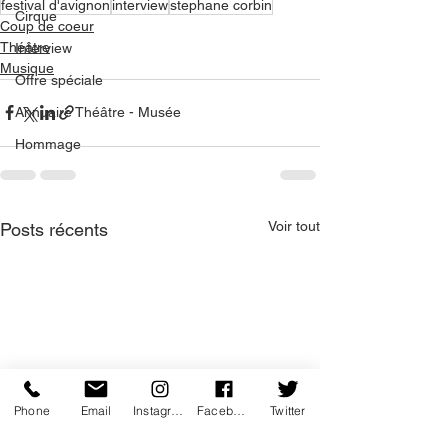
festival d'avignon
interview
stephane corbin
Cirque
Coup de coeur
Théâtre
Interview
Musique
Offre spéciale
Annuaire Théâtre - Musée
Hommage
Voir tout
Posts récents
Phone
Email
Instagram
Facebook
Twitter