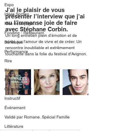
Expo
J'ai le plaisir de vous 
Idées Sorties
présenter l’interview que j'ai 
eu l'immense joie de faire 
Idée de voyage
avec Stéphane Corbin. 
Fooding - Restaurant
Un long entretien plein d’émotion et de 
vérité sur l'amour de vivre et de créer. Un 
Burlesque
rencontre inoubliable et extrêmement 
Performance
touchante dans la folie du festival d'Avignon.
Rire
Récompense
Festival
Coup de coeur
Instructif
Événement
Validé par Romane. Spécial Famille
Littérature