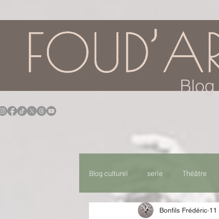
Blog 
Blog culturel
serie
Théâtre
Bonfils Frédéric
11 
Expo
Idées Sorties
Idée