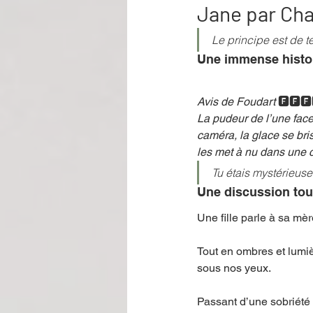
Jane par Cha
Le principe est de t
Performance
Rire
Réco
Une immense histo
Avis de Foudart
🅵🅵🅵
Événement
Validé par Romane
La pudeur de l’une face 
camé­ra, la glace se bri
les met à nu dans une co
Offre spéciale
Annuaire Théât
Tu étais mystérieuse
Une discussion tou
Une fille parle à sa mèr
Tout en ombres et lumi
sous nos yeux. 
Passant d’une sobriété 