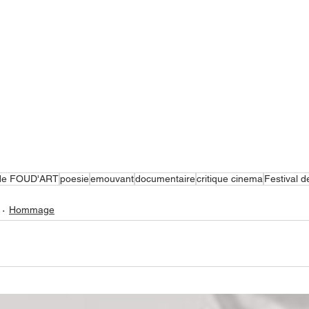
 de FOUD'ART
poesie
emouvant
documentaire
critique cinema
Festival d
Hommage