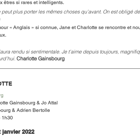
êtres si rares et intelligents. 
ne peut plus porter les mêmes choses qu’avant. On est obligé de
n
our « Anglais » si connue, Jane et Charlotte se rencontre et nous
x.  
ra rendu si sentimentale. Je t’aime depuis toujours, magnifiqu
d’hui. 
Charlotte Gainsbourg  
OTTE
rg 
otte Gainsbourg & Jo Attal  
­bourg & Adrien Bertolle
 1h30 
2 janvier 2022