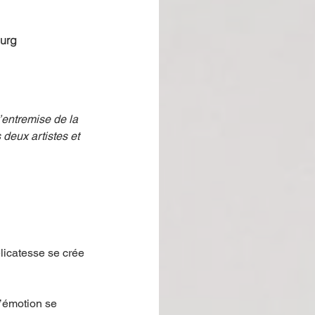
urg  
l’entremise de la 
 deux artistes et 
icatesse se crée 
’émotion se 