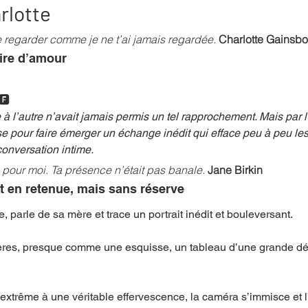
rlotte
e regarder comme je ne t’ai jamais regardée. 
Charlotte Gainsbo
mpense
Festival
Coup de coeur
Instructif
ire d’amour 
🅵
. Spécial Famille
Littérature
Cirque
Interview
à l’autre n’avait jamais per­mis un tel rap­pro­che­ment. Mais par 
se pour faire émer­ger un échange inédit qui efface peu à peu les
nver­sa­tion intime. 
re - Musée
Hommage
 pour moi. Ta présence n’était pas banale.
Jane Birkin
t en retenue, mais sans réserve 
e, parle de sa mère et trace un portrait inédit et bouleversant. 
ères, presque comme une esquisse, un tableau d’une grande dél
extrême à une véritable effervescence, la caméra s’immisce et l