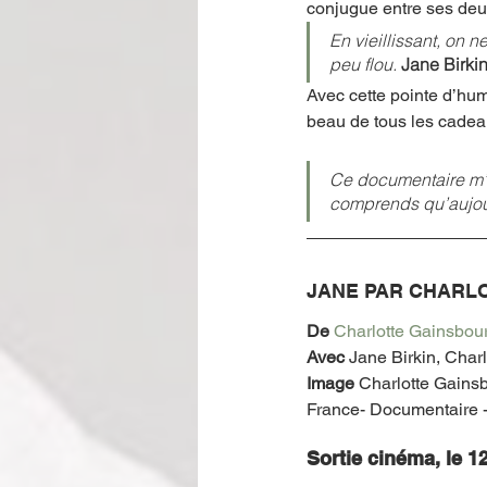
conjugue entre ses deux 
En vieillissant, on 
peu flou. 
Jane Birki
Avec cette pointe d’hum
beau de tous les cadeau
Ce documentaire m’au
comprends qu’aujour
JANE PAR CHARL
De 
Charlotte Gainsbou
Avec 
Jane Birkin, Charl
Image
 Char­lotte Gains
France- Documentaire -
Sortie cinéma, le 1