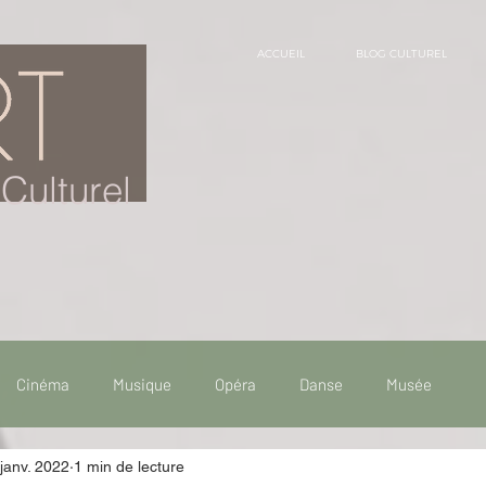
ACCUEIL
BLOG CULTUREL
Culturel
Cinéma
Musique
Opéra
Danse
Musée
janv. 2022
1 min de lecture
 de voyage
Fooding - Restaurant
Burlesque