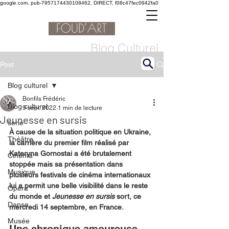
google.com, pub-7957174430108462, DIRECT, f08c47fec0942fa0
Blog Culturel
Post
Blog culturel
Bonfils Frédéric
Blog culturel
9 sept. 2022
1 min de lecture
Jeunesse en sursis
serie
À cause de la situation politique en Ukraine, 
Théâtre
la carrière du premier film réalisé par 
Kateryna Gornostai a été brutalement 
Cinéma
stoppée mais sa présentation dans 
Musique
plusieurs festivals de cinéma internationaux 
lui a permit une belle visibilité dans le reste 
Opéra
du monde et 
Jeunesse en sursis 
sort, ce 
Danse
mercredi 14 septembre, en France.
Musée