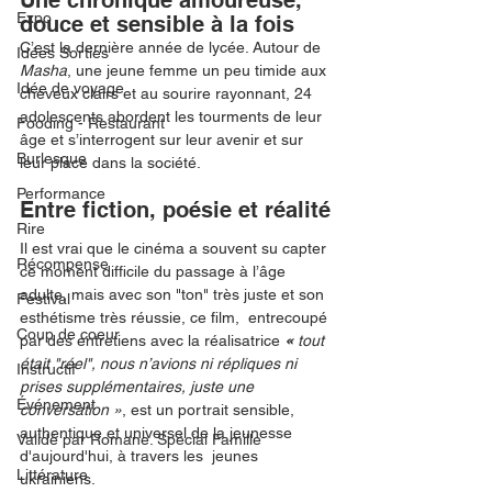
Une chronique amoureuse, 
Expo
douce et sensible à la fois
C’est la dernière année de lycée. Autour de 
Idées Sorties
Masha
, une jeune femme un peu timide aux 
Idée de voyage
cheveux clairs et au sourire rayonnant, 24 
adolescents
abordent les tourments de leur 
Fooding - Restaurant
âge et s’interrogent sur leur avenir et sur 
Burlesque
leur place dans la société.
Performance
Entre fiction, poésie et réalité
Rire
Il est vrai que le cinéma a souvent su capter 
Récompense
ce moment difficile du passage à l’âge 
adulte, mais avec son "ton" très juste et son 
Festival
esthétisme très réussie, ce film,  entrecoupé 
Coup de coeur
par des entretiens
avec la réalisatrice 
« 
tout 
était "réel", nous n’avions ni répliques ni 
Instructif
prises supplémentaires, juste une 
Événement
conversation »
, est un portrait sensible, 
authentique et universel de la jeunesse 
Validé par Romane. Spécial Famille
d'aujourd'hui, à travers les  jeunes 
Littérature
ukrainiens.