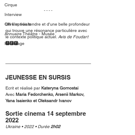
Cirque
Interview
Offre spéciale
Un film très tendre et d'une belle profondeur 
qui trouve une résonance particulière avec 
Annuaire Théâtre - Musée
le contexte politique actuel. 
Avis de Foudart 
🅵🅵🅵 
Hommage
JEUNESSE EN SURSIS
Ecrit et réalisé par 
Kateryna Gornostai
Avec 
Maria Fedorchenko, Arsenii Markov, 
Yana Isaienko et Oleksandr Ivanov
Sortie cinema 14 septembre 
2022
Ukraine • 2022 • Durée 
2h02