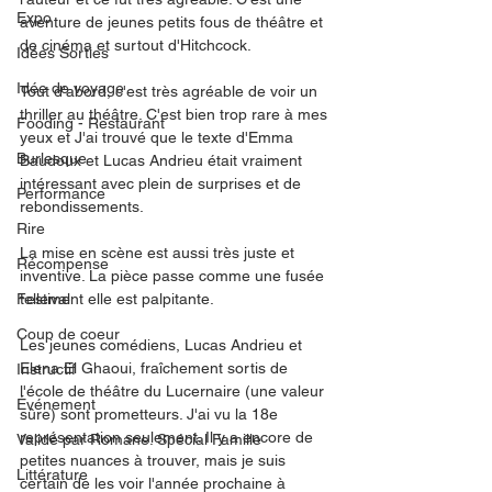
Expo
aventure de jeunes petits fous de théâtre et 
de cinéma et surtout d'Hitchcock. 
Idées Sorties
Idée de voyage
Tout d'abord, c'est très agréable de voir un 
thriller au théâtre. C'est bien trop rare à mes 
Fooding - Restaurant
yeux et J'ai trouvé que le texte d'Emma 
Burlesque
Baudoux et Lucas Andrieu était vraiment 
intéressant avec plein de surprises et de 
Performance
rebondissements. 
Rire
La mise en scène est aussi très juste et 
Récompense
inventive. La pièce passe comme une fusée 
Festival
tellement elle est palpitante. 
Coup de coeur
Les jeunes comédiens, Lucas Andrieu et 
Elena El Ghaoui, fraîchement sortis de 
Instructif
l'école de théâtre du Lucernaire (une valeur 
Événement
sûre) sont prometteurs. J'ai vu la 18e 
représentation seulement. Il y a encore de 
Validé par Romane. Spécial Famille
petites nuances à trouver, mais je suis 
Littérature
certain de les voir l'année prochaine à 