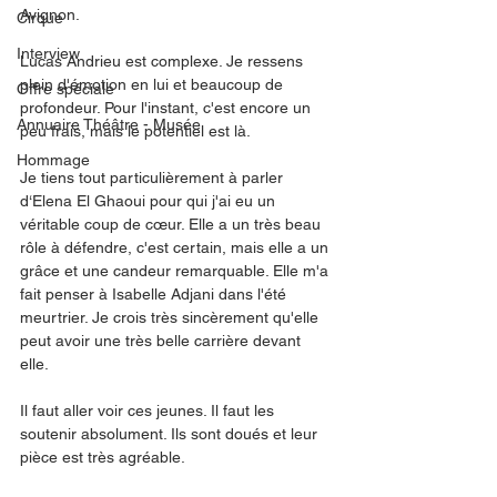
Avignon. 
Cirque
Interview
Lucas Andrieu est complexe. Je ressens 
plein d'émotion en lui et beaucoup de 
Offre spéciale
profondeur. Pour l'instant, c'est encore un 
Annuaire Théâtre - Musée
peu frais, mais le potentiel est là. 
Hommage
Je tiens tout particulièrement à parler 
d‘Elena El Ghaoui pour qui j'ai eu un 
véritable coup de cœur. Elle a un très beau 
rôle à défendre, c'est certain, mais elle a un 
grâce et une candeur remarquable. Elle m'a 
fait penser à Isabelle Adjani dans l'été 
meurtrier. Je crois très sincèrement qu'elle 
peut avoir une très belle carrière devant 
elle. 
Il faut aller voir ces jeunes. Il faut les 
soutenir absolument. Ils sont doués et leur 
pièce est très agréable.