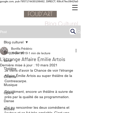
google.com, pub-7957174430108462, DIRECT, f08c47fec0942fa0
Blog Culturel
Post
Blog culturel
Bonfils Frédéric
Blog culturel
29 juil. 2019
1 min de lecture
L’étrange Affaire Émilie Artois
serie
Dernière mise à jour :
10 mars 2021
Théâtre
Je viens d'avoir la Chance de voir l'étrange 
Affaire Émilie Artois au super théâtre de la 
Cinéma
Contrescarpe. 
Musique
Décidément, encore un théâtre à suivre de 
Opéra
près par la qualité de sa programmation. 
Danse
J'ai pu rencontrer les deux comédiens et 
Musée
l'auteur et ce fut très agréable. C'est une 