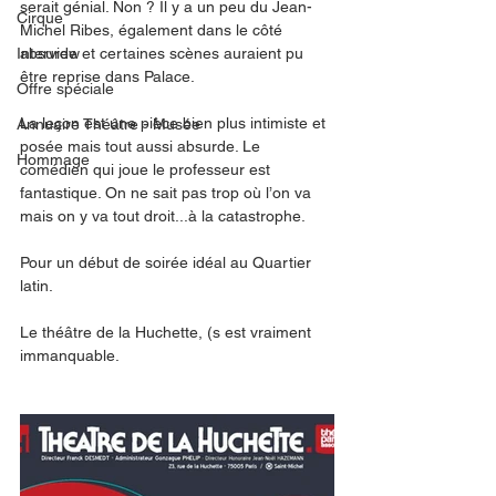
serait génial. Non ? Il y a un peu du Jean-
Cirque
Michel Ribes, également dans le côté 
Interview
absurde et certaines scènes auraient pu 
être reprise dans Palace. 
Offre spéciale
La leçon est une pièce bien plus intimiste et 
Annuaire Théâtre - Musée
posée mais tout aussi absurde. Le 
Hommage
comédien qui joue le professeur est 
fantastique. On ne sait pas trop où l’on va 
mais on y va tout droit...à la catastrophe. 
Pour un début de soirée idéal au Quartier 
latin. 
Le théâtre de la Huchette, (s est vraiment 
immanquable. 