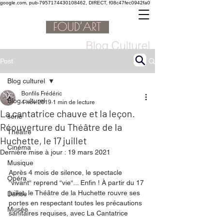
google.com, pub-7957174430108462, DIRECT, f08c47fec0942fa0
Blog Culturel
Post
Blog culturel
Bonfils Frédéric
Blog culturel
4 nov. 2019
1 min de lecture
La cantatrice chauve et la leçon.
serie
Réouverture du Théâtre de la
Théâtre
Huchette, le 17 juillet
Cinéma
Dernière mise à jour :
19 mars 2021
Musique
Après 4 mois de silence, le spectacle 
Opéra
“vivant“ reprend “vie“... Enfin ! À partir du 17 
juillet, le Théâtre de la Huchette rouvre ses 
Danse
portes en respectant toutes les précautions 
Musée
sanitaires requises, avec La Cantatrice 