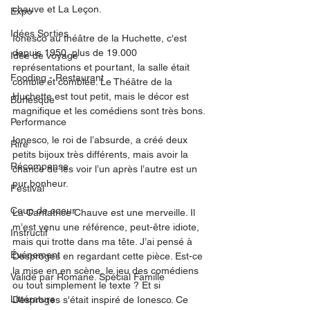
chauve et La Leçon. 
Expo
Idées Sorties
Ionesco au théâtre de la Huchette, c'est 
depuis 1950, plus de 19.000 
Idée de voyage
représentations et pourtant, la salle était 
Fooding - Restaurant
comble et comblée. Le Théâtre de la 
Huchette est tout petit, mais le décor est 
Burlesque
magnifique et les comédiens sont très bons. 
Performance
Ionesco, le roi de l’absurde, a créé deux 
Rire
petits bijoux très différents, mais avoir la 
Récompense
chance de les voir l’un après l’autre est un 
pur bonheur. 
Festival
Coup de coeur
La Cantatrice Chauve est une merveille. Il 
m’est venu une référence, peut-être idiote, 
Instructif
mais qui trotte dans ma tête. J’ai pensé à 
Événement
Desproges en regardant cette pièce. Est-ce 
la mise en en scène, le jeu des comédiens 
Validé par Romane. Spécial Famille
ou tout simplement le texte ? Et si 
Littérature
Desproges s'était inspiré de Ionesco. Ce 