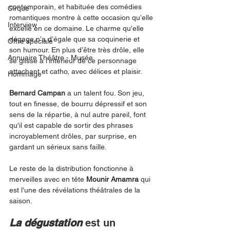
contemporain, et habituée des comédies 
Cirque
romantiques montre à cette occasion qu’elle 
Interview
excelle en ce domaine. Le charme qu'elle 
dégage n’a d’égale que sa coquinerie et 
Offre spéciale
son humour. En plus d’être très drôle, elle 
Annuaire Théâtre - Musée
se glisse à l'intérieur de ce personnage 
attachant et catho, avec délices et plaisir. 
Hommage
Bernard Campan
 a un talent fou. Son jeu, 
tout en finesse, de bourru dépressif et son 
sens de la répartie, à nul autre pareil, font 
qu'il est capable de sortir des phrases 
incroyablement drôles, par surprise, en 
gardant un sérieux sans faille.
Le reste de la distribution fonctionne à 
merveilles avec en tête 
Mounir Amamra
 qui 
est l'une des révélations théâtrales de la 
saison. 
La dégustation
 est un 