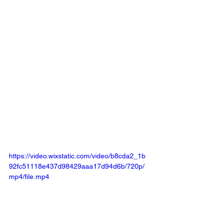
https://video.wixstatic.com/video/b8cda2_1b
92fc51118e437d98429aaa17d94d6b/720p/
mp4/file.mp4