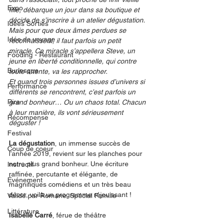
Expo
fille, débarque un jour dans sa boutique et 
décide de s’inscrire à un atelier dégustation.
Idées Sorties
Mais pour que deux âmes perdues se 
Idée de voyage
reconnaissent, il faut parfois un petit 
miracle. Ce miracle s’appellera Steve, un 
Fooding - Restaurant
jeune en liberté conditionnelle, qui contre 
Burlesque
toute attente, va les rapprocher.
Et quand trois personnes issues d’univers si 
Performance
différents se rencontrent, c’est parfois un 
Rire
grand bonheur… Ou un chaos total. Chacun 
à leur manière, ils vont sérieusement 
Récompense
déguster !
Festival
La dégustation
, un immense succès de 
Coup de coeur
l’année 2019, revient sur les planches pour 
notre plus grand bonheur. Une écriture 
Instructif
raffinée, percutante et élégante, de 
Événement
magnifiques comédiens et un très beau 
décor, voilà un programme réjouissant !
Validé par Romane. Spécial Famille
Littérature
Isabelle Carré
, férue de théâtre 