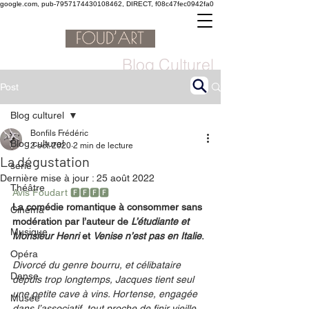
google.com, pub-7957174430108462, DIRECT, f08c47fec0942fa0
Blog Culturel
Post
Blog culturel
Bonfils Frédéric
Blog culturel
2 oct. 2020
2 min de lecture
La dégustation
serie
Dernière mise à jour :
25 août 2022
Théâtre
Avis Foudart 🅵🅵🅵🅵
La comédie romantique à consommer sans 
Cinéma
modération par l’auteur de 
L’étudiante et 
Musique
Monsieur Henri
 et 
Venise n’est pas en Italie
.
Opéra
Divorcé du genre bourru, et célibataire 
Danse
depuis trop longtemps, Jacques tient seul 
une petite cave à vins. Hortense, engagée 
Musée
dans l’associatif, tout proche de finir vieille 