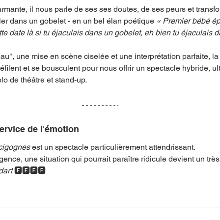
rmante, il nous parle de ses ses doutes, de ses peurs et transfo
uler dans un gobelet - en un bel élan poétique 
« Premier bébé ép
te date là si tu éjaculais dans un gobelet, eh bien tu éjaculais d
u", une mise en scène ciselée et une interprétation parfaite, la v
filent et se bousculent pour nous offrir un spectacle hybride, ul
lo de théâtre et stand-up.  
ervice de l'émotion
cigognes
 est un spectacle particulièrement attendrissant.
gence, une situation qui pourrait paraître ridicule devient un tr
art 
🅵🅵🅵🅵