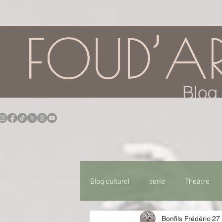
google.com, pub-7957174430108462, DIRECT, f08c47fec0942fa0
Blog 
Blog culturel
serie
Théâtre
Bonfils Frédéric
27 
Expo
Idées Sorties
Idée