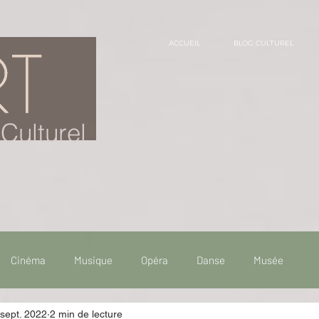
ACCUEIL
BLOG CULTUREL
Culturel
Cinéma
Musique
Opéra
Danse
Musée
sept. 2022
2 min de lecture
 de voyage
Fooding - Restaurant
Burlesque