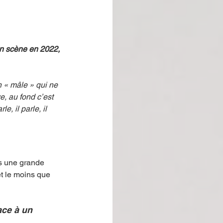
en scène en 2022, 
e, au fond c’est 
e, il parle, il 
 une grande 
et le moins que 