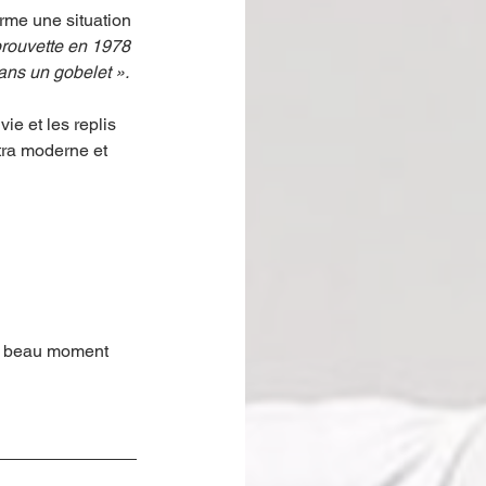
rme une situation 
rouvette en 1978 
ans un gobelet ». 
ie et les replis 
tra moderne et 
ès beau moment 