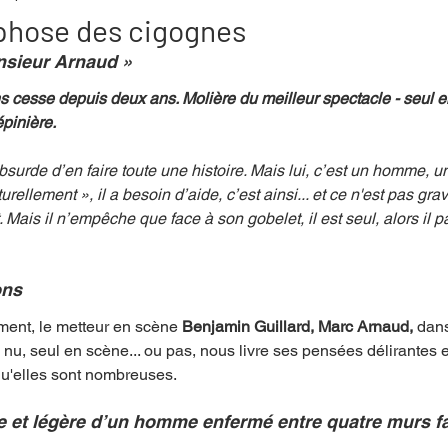
hose des cigognes
sieur Arnaud » 
mpense
Festival
Coup de coeur
Instructif
s cesse depuis deux ans. Molière du meilleur spectacle - seul 
pinière. 
. Spécial Famille
Littérature
Cirque
Interview
rellement », il a besoin d’aide, c’est ainsi... et ce n'est pas grav
Mais il n’empêche que face à son gobelet, il est seul, alors il parl
re - Musée
Hommage
ons
ment, le metteur en scène 
Benjamin Guillard, Marc Arnaud, 
dans
 nu, seul en scène... ou pas, nous livre ses pensées délirantes 
t qu'elles sont nombreuses.