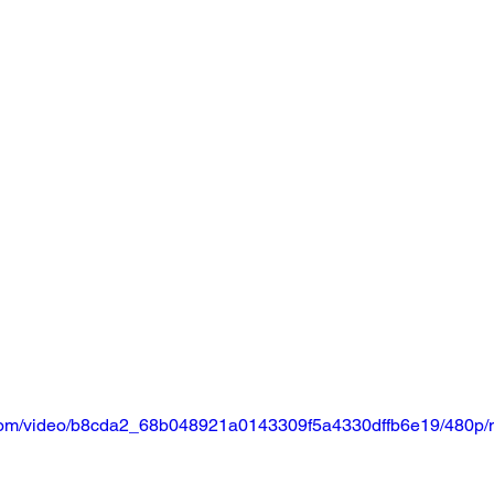
ic.com/video/b8cda2_68b048921a0143309f5a4330dffb6e19/480p/