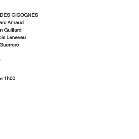
DES CIGOGNES
arc Arnaud
n Guillard
ois Leneveu
Guerrero 
 
ée
 1h00