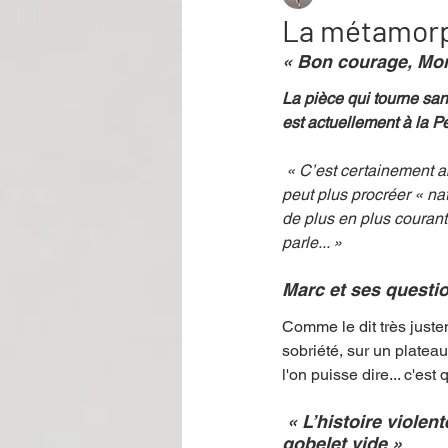
La métamorp
« Bon courage, Mon
Performance
Rire
Réco
La pièce qui tourne san
est actuellement à la Pé
Événement
Validé par Romane
 « C’est certainement absurde d’en faire toute une histoire. Mais lui, c’est un homme, un « mâle » qui ne 
peut plus procréer « natu
de plus en plus courant. 
Offre spéciale
Annuaire Théât
parle... » 
Marc et ses questi
Comme le dit très juste
sobriété, sur un plateau
l'on puisse dire... c'es
 « L’histoire violente et légère d’un homme enfermé entre quatre murs face à un 
gobelet vide »