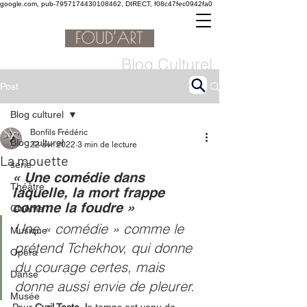
google.com, pub-7957174430108462, DIRECT, f08c47fec0942fa0
Blog Culturel
Post
Blog culturel
Bonfils Frédéric
Blog culturel
22 avr. 2022
3 min de lecture
La mouette
serie
« Une comédie dans 
Théâtre
laquelle, la mort frappe 
comme la foudre »
Cinéma
Une « comédie » comme le 
Musique
prétend Tchekhov, qui donne 
Opéra
du courage certes, mais 
Danse
donne aussi envie de pleurer.
Musée