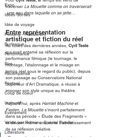
Pour
 Cyril Teste, l
e temps est venu de  
Expo
traverser 
La Mouette comme on traverserait 
 une eau dans laquelle on se jette…
Idées Sorties
Idée de voyage
Entre représentation 
Fooding - Restaurant
artistique et fiction du réel 
Burlesque
Au cours des dernières années, 
Cyril Teste 
qui avait entamé sa réflexion sur la 
Performance
performance filmique (le tournage, le 
Rire
montage, l’étalonnage et le mixage en 
temps réel sous le regard du public), depuis 
Récompense
son passage au Conservatoire National 
Festival
Supérieur d’Art Dramatique, a réussi à 
imposer son style unique au théâtre.
Coup de coeur
Instructif
Aujourd’hui, après 
Hamlet Machine 
et
Festen, La Mouette 
s’inscrit
parfaitement
Événement
dans sa période « Étude des Fragments » 
Validé par Romane. Spécial Famille
et devient même une sorte d’aboutissement 
de sa réflexion créative. 
Littérature