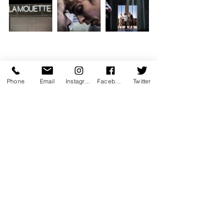
Phone
Email
Instagram
Facebook
Twitter
Dates tournée
Les 12 et 13 mai 2022 – Théâtre de Saint-
Quentin-en-Yvelines, Scène nationale (77)
Du 17 au 19 mai 2022 – Théâtre & 
Auditorium de Poitiers, Scène nationale (86)
Les 15 et 16 juin 2022 – CDN Orléans (45)