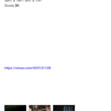
sam. à 18h / dim. à 15h
Durée 
2h
https://vimeo.com/423131128 