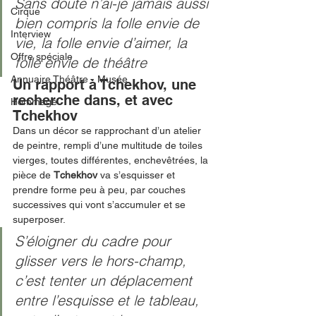
Sans doute n’ai-je jamais aussi 
Cirque
bien compris la folle envie de 
Interview
vie, la folle envie d’aimer, la 
Offre spéciale
folle envie de théâtre
Annuaire Théâtre - Musée
Un rapport à Tchekhov, une 
recherche dans, et avec 
Hommage
Tchekhov
Dans un décor se rapprochant d’un atelier 
de peintre, rempli d’une multitude de toiles 
vierges, toutes différentes, enchevêtrées, la 
pièce de 
Tchekhov 
va s’esquisser et 
prendre forme peu à peu, par couches 
successives qui vont s’accumuler et se 
superposer.
S’éloigner du cadre pour 
glisser vers le hors-champ, 
c’est tenter un déplacement 
entre l’esquisse et le tableau, 