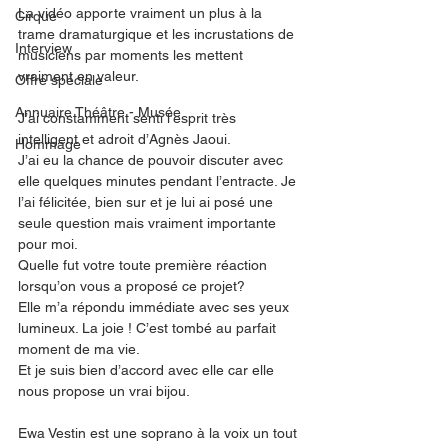
La vidéo apporte vraiment un plus à la 
Cirque
trame dramaturgique et les incrustations de 
Interview
musiciens par moments les mettent 
vraiment en valeur. 
Offre spéciale
Annuaire Théâtre - Musée
J’ai constamment senti l’esprit très 
intelligent et adroit d’Agnès Jaoui. 
Hommage
J’ai eu la chance de pouvoir discuter avec 
elle quelques minutes pendant l’entracte. Je 
l’ai félicitée, bien sur et je lui ai posé une 
seule question mais vraiment importante 
pour moi. 
Quelle fut votre toute première réaction 
lorsqu’on vous a proposé ce projet?  
Elle m’a répondu immédiate avec ses yeux 
lumineux. La joie ! C’est tombé au parfait 
moment de ma vie. 
Et je suis bien d’accord avec elle car elle 
nous propose un vrai bijou. 
Ewa Vestin est une soprano à la voix un tout 