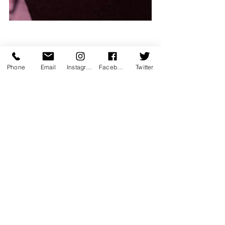
Phone
Email
Instagram
Facebook
Twitter
evenement
opera
opera en plein air
la tosca
Musique
Opéra
Performance
Voir tout
Posts récents