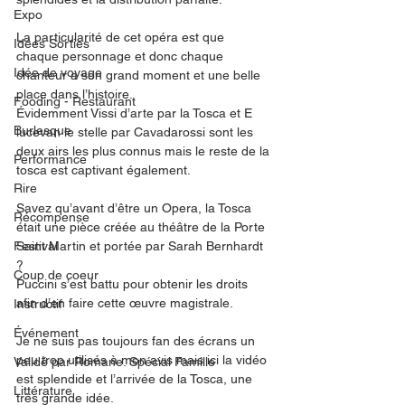
Expo
La particularité de cet opéra est que 
Idées Sorties
chaque personnage et donc chaque 
Idée de voyage
chanteur a son grand moment et une belle 
place dans l’histoire. 
Fooding - Restaurant
Évidemment Vissi d’arte par la Tosca et E 
Burlesque
lucevan le stelle par Cavadarossi sont les 
deux airs les plus connus mais le reste de la 
Performance
tosca est captivant également. 
Rire
Savez qu’avant d’être un Opera, la Tosca 
Récompense
était une pièce créée au théâtre de la Porte 
Festival
Saint Martin et portée par Sarah Bernhardt 
? 
Coup de coeur
Puccini s’est battu pour obtenir les droits 
afin d’en faire cette œuvre magistrale. 
Instructif
Événement
Je ne suis pas toujours fan des écrans un 
peu trop utilisés à mon avis mais ici la vidéo 
Validé par Romane. Spécial Famille
est splendide et l’arrivée de la Tosca, une 
Littérature
très grande idée. 