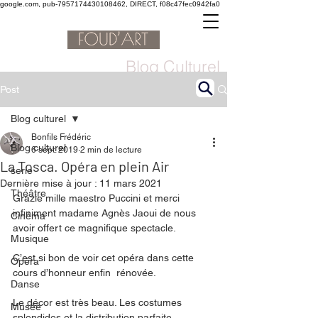
google.com, pub-7957174430108462, DIRECT, f08c47fec0942fa0
Blog Culturel
Post
Blog culturel
Bonfils Frédéric
Blog culturel
6 sept. 2019
2 min de lecture
La Tosca. Opéra en plein Air
serie
Dernière mise à jour :
11 mars 2021
Théâtre
Grazie mille maestro Puccini et merci 
infiniment madame Agnès Jaoui de nous 
Cinéma
avoir offert ce magnifique spectacle. 
Musique
C’est si bon de voir cet opéra dans cette 
Opéra
cours d’honneur enfin  rénovée. 
Danse
Le décor est très beau. Les costumes 
Musée
splendides et la distribution parfaite. 