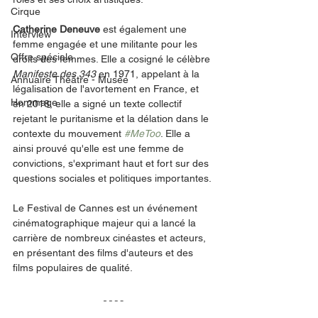
Cirque
Catherine Deneuve
 est également une 
Interview
femme engagée et une militante pour les 
Offre spéciale
droits des femmes. Elle a cosigné le célèbre 
Manifeste des 343
 en 1971, appelant à la 
Annuaire Théâtre - Musée
légalisation de l'avortement en France, et 
Hommage
en 2018, elle a signé un texte collectif 
rejetant le puritanisme et la délation dans le 
contexte du mouvement
#MeToo
. Elle a 
ainsi prouvé qu'elle est une femme de 
convictions, s'exprimant haut et fort sur des 
questions sociales et politiques importantes.
Le Festival de Cannes est un événement 
cinématographique majeur qui a lancé la 
carrière de nombreux cinéastes et acteurs, 
en présentant des films d'auteurs et des 
films populaires de qualité.