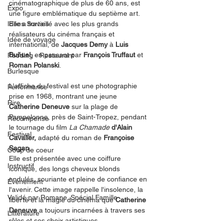
cinématographique de plus de 60 ans, est 
Expo
une figure emblématique du septième art. 
Idées Sorties
Elle a travaillé avec les plus grands 
réalisateurs du cinéma français et 
Idée de voyage
international, de 
Jacques Demy
 à 
Luis 
Buñuel
, en passant par 
François Truffaut
 et 
Fooding - Restaurant
Roman Polanski
.
Burlesque
L'affiche du festival est une photographie 
Performance
prise en 1968, montrant une jeune 
Rire
Catherine Deneuve
 sur la plage de 
Pampelonne, près de Saint-Tropez, pendant 
Récompense
le tournage du film 
La Chamade
d'Alain 
Festival
Cavalier, 
adapté du roman de 
Françoise 
Sagan
.
Coup de coeur
Elle est présentée avec une coiffure 
Instructif
iconique, des longs cheveux blonds 
ondulés, souriante et pleine de confiance en 
Événement
l'avenir. Cette image rappelle l'insolence, la 
Validé par Romane. Spécial Famille
liberté et la magie du cinéma que 
Catherine 
Deneuve
 a toujours incarnées à travers ses 
Littérature
rôles et ses choix artistiques.