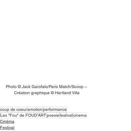
Photo © Jack Garofalo/Paris Match/Scoop – 
Création graphique © Hartland Villa
coup de coeur
emotion
performance
Les "Fou" de FOUD'ART
poesie
festival
cinema
Cinéma
Festival