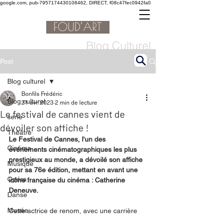
google.com, pub-7957174430108462, DIRECT, f08c47fec0942fa0
Blog Culturel
Post
Blog culturel
Bonfils Frédéric
Blog culturel
21 avr. 2023
2 min de lecture
Le festival de cannes vient de
serie
dévoiler son affiche !
Théâtre
Le Festival de Cannes, l'un des 
Cinéma
événements cinématographiques les plus 
prestigieux au monde, a dévoilé son affiche 
Musique
pour sa 76e édition, mettant en avant une 
Opéra
icône française du cinéma : Catherine 
Deneuve.
Danse
Musée
Cette actrice de renom, avec une carrière 