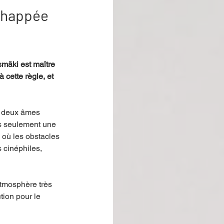
échappée
smäki est maître 
 cette règle, et 
e deux âmes 
as seulement une 
 où les obstacles 
 cinéphiles, 
tmosphère très 
tion pour le 