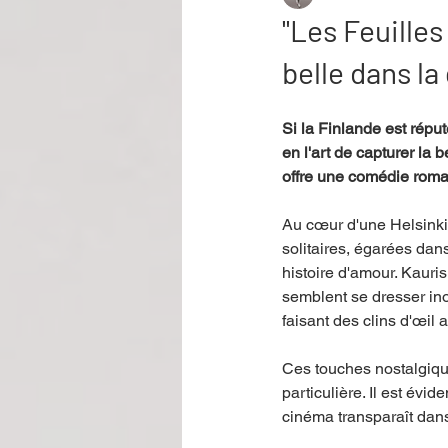
"Les Feuille
belle dans la 
Performance
Rire
Réco
Si la Finlande est répu
en l'art de capturer la 
Événement
Validé par Romane
offre une comédie roma
Au cœur d'une Helsinki 
Offre spéciale
Annuaire Théât
solitaires, égarées dan
histoire d'amour. Kauri
semblent se dresser in
faisant des clins d'œil 
Ces touches nostalgiqu
particulière. Il est évi
cinéma transparaît dan