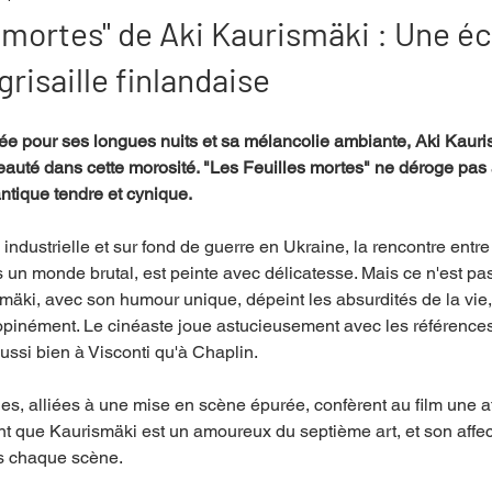
s mortes" de Aki Kaurismäki : Une 
grisaille finlandaise
mpense
Festival
Coup de coeur
Instructif
tée pour ses longues nuits et sa mélancolie ambiante, Aki Kauri
beauté dans cette morosité. "Les Feuilles mortes" ne déroge pas à
. Spécial Famille
Littérature
Cirque
Interview
ntique tendre et cynique.
industrielle et sur fond de guerre en Ukraine, la rencontre entr
re - Musée
Hommage
s un monde brutal, est peinte avec délicatesse. Mais ce n'est p
smäki, avec son humour unique, dépeint les absurdités de la vie,
opinément. Le cinéaste joue astucieusement avec les références
aussi bien à Visconti qu'à Chaplin.
es, alliées à une mise en scène épurée, confèrent au film une a
dent que Kaurismäki est un amoureux du septième art, et son affec
s chaque scène.