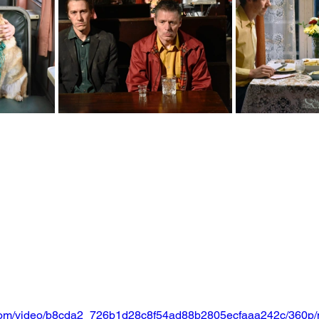
ic.com/video/b8cda2_726b1d28c8f54ad88b2805ecfaaa242c/360p/