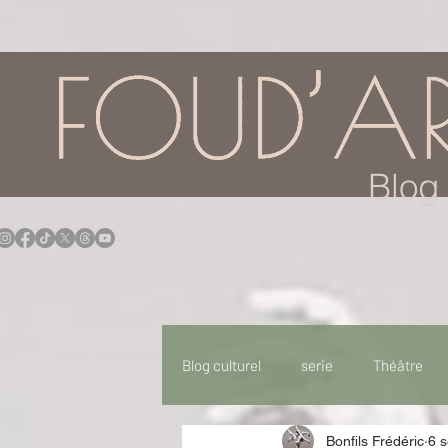
google.com, pub-7957174430108462, DIRECT, f08c47fec0942fa0
Blog 
Blog culturel
serie
Théâtre
Bonfils Frédéric
6 s
Expo
Idées Sorties
Idée