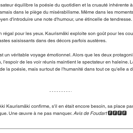
sateur équilibre la poésie du quotidien et la cruauté inhérente à 
 jamais dans le piège du misérabilisme. Même dans les moments 
oyen d'introduire une note d'humour, une étincelle de tendresse.
 régal pour les yeux. Kaurismäki exploite son goût pour les coul
astes saisissants dans des décors parfois austères.
st un véritable voyage émotionnel. Alors que les deux protagon
, l'espoir de les voir réunis maintient le spectateur en haleine. L
de la poésie, mais surtout de l'humanité dans tout ce qu'elle a d
Aki Kaurismäki confirme, s'il en était encore besoin, sa place pa
que. Une œuvre à ne pas manquer. 
Avis de Foudart
 🅵🅵🅵🅵