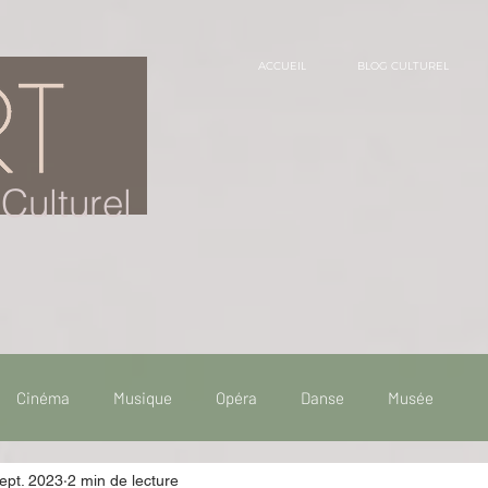
ACCUEIL
BLOG CULTUREL
Culturel
Cinéma
Musique
Opéra
Danse
Musée
ept. 2023
2 min de lecture
 de voyage
Fooding - Restaurant
Burlesque