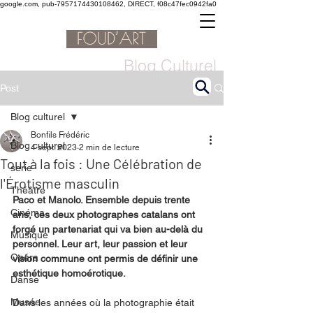
google.com, pub-7957174430108462, DIRECT, f08c47fec0942fa0
Blog Culturel
Post
Blog culturel
Bonfils Frédéric
Blog culturel
4 sept. 2023
2 min de lecture
Tout à la fois : Une Célébration de
serie
l'Érotisme masculin
Théâtre
Paco et Manolo. Ensemble depuis trente 
Cinéma
ans, ces deux photographes catalans ont 
forgé un partenariat qui va bien au-delà du 
Musique
personnel. Leur art, leur passion et leur 
Opéra
vision commune ont permis de définir une 
esthétique homoérotique.
Danse
Musée
Dans les années où la photographie était 