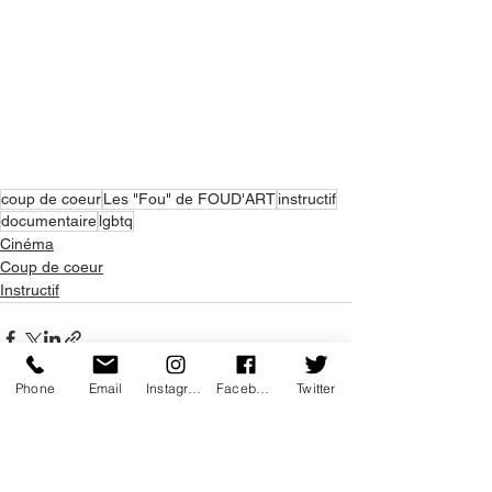
coup de coeur
Les "Fou" de FOUD'ART
instructif
documentaire
lgbtq
Cinéma
Coup de coeur
Instructif
Phone
Email
Instagram
Facebook
Twitter
Voir tout
Posts récents