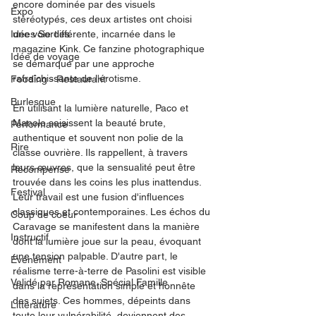
encore dominée par des visuels 
Expo
stéréotypés, ces deux artistes ont choisi 
Idées Sorties
une voie différente, incarnée dans le 
magazine Kink. Ce fanzine photographique 
Idée de voyage
se démarque par une approche 
rafraîchissante de l'érotisme.
Fooding - Restaurant
Burlesque
En utilisant la lumière naturelle, Paco et 
Manolo saisissent la beauté brute, 
Performance
authentique et souvent non polie de la 
Rire
classe ouvrière. Ils rappellent, à travers 
leurs œuvres, que la sensualité peut être 
Récompense
trouvée dans les coins les plus inattendus.
Festival
Leur travail est une fusion d'influences 
classiques et contemporaines. Les échos du 
Coup de coeur
Caravage se manifestent dans la manière 
Instructif
dont la lumière joue sur la peau, évoquant 
une tension palpable. D'autre part, le 
Événement
réalisme terre-à-terre de Pasolini est visible 
Validé par Romane. Spécial Famille
dans la représentation simple et honnête 
des sujets. Ces hommes, dépeints dans 
Littérature
toute leur vulnérabilité, deviennent des 