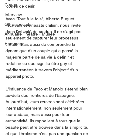
Cirque
icônes de désir.
Interview
Avec "Tout à la fois", Alberto Fuguet, 
Offre spéciale
l'écrivain et cinéaste chilien, nous invite 
dans l'intimité de ce duo. Il ne s'agit pas 
Annuaire Théâtre - Musée
seulement de capturer leur processus 
Hommage
créatif, mais aussi de comprendre la 
dynamique d'un couple qui a passé la 
majeure partie de sa vie à définir et 
redéfinir ce que signifie être gay et 
méditerranéen à travers l'objectif d'un 
appareil photo.
L'influence de Paco et Manolo s'étend bien 
au-delà des frontières de l'Espagne. 
Aujourd'hui, leurs œuvres sont célébrées 
internationalement, non seulement pour 
leur audace, mais aussi pour leur 
authenticité. Ils rappellent à tous que la 
beauté peut être trouvée dans la simplicité, 
et que l'érotisme n'est pas une question de 