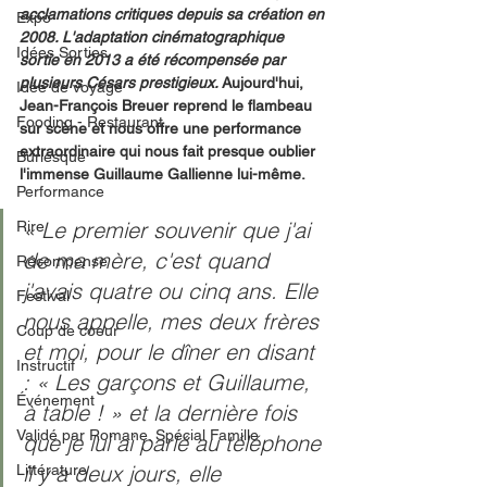
acclamations critiques depuis sa création en 
Expo
2008. L'adaptation cinématographique 
Idées Sorties
sortie en 2013 a été récompensée par 
plusieurs Césars prestigieux. 
Aujourd'hui, 
Idée de voyage
Jean-François Breuer reprend le flambeau 
Fooding - Restaurant
sur scène et nous offre une performance 
extraordinaire qui nous fait presque oublier 
Burlesque
l'immense Guillaume Gallienne lui-même.
Performance
« Le premier souvenir que j'ai 
Rire
de ma mère, c'est quand 
Récompense
j'avais quatre ou cinq ans. Elle 
Festival
nous appelle, mes deux frères 
Coup de coeur
et moi, pour le dîner en disant 
Instructif
: « Les garçons et Guillaume, 
Événement
à table ! » et la dernière fois 
Validé par Romane. Spécial Famille
que je lui ai parlé au téléphone 
il y a deux jours, elle 
Littérature