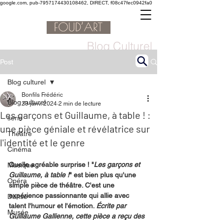
google.com, pub-7957174430108462, DIRECT, f08c47fec0942fa0
Blog Culturel
Post
Blog culturel
Bonfils Frédéric
Blog culturel
29 janv. 2024
2 min de lecture
Les garçons et Guillaume, à table ! :
serie
une pièce géniale et révélatrice sur
Théâtre
l'identité et le genre
Cinéma
Quelle agréable surprise ! "
Les garçons et 
Musique
Guillaume, à table !
" est bien plus qu'une 
Opéra
simple pièce de théâtre. C'est une 
expérience passionnante qui allie avec 
Danse
talent l'humour et l'émotion. 
Écrite par 
Musée
Guillaume Gallienne, cette pièce a reçu des 