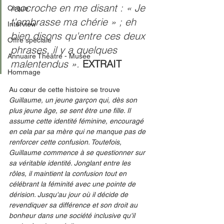
raccroche en me disant : « Je 
Cirque
t'embrasse ma chérie » ; eh 
Interview
bien disons qu'entre ces deux 
Offre spéciale
phrases, il y a quelques 
Annuaire Théâtre - Musée
malentendus ». 
EXTRAIT
Hommage
Au cœur de cette histoire se trouve 
Guillaume, un jeune garçon qui, dès son 
plus jeune âge, se sent être une fille. Il 
assume cette identité féminine, encouragé 
en cela par sa mère qui ne manque pas de 
renforcer cette confusion. Toutefois, 
Guillaume commence à se questionner sur 
sa véritable identité. Jonglant entre les 
rôles, il maintient la confusion tout en 
célébrant la féminité avec une pointe de 
dérision. Jusqu'au jour où il décide de 
revendiquer sa différence et son droit au 
bonheur dans une société inclusive qu'il 