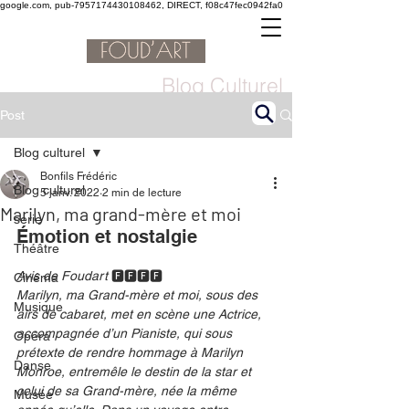
google.com, pub-7957174430108462, DIRECT, f08c47fec0942fa0
Blog Culturel
Post
Blog culturel
Bonfils Frédéric
Blog culturel
5 janv. 2022
2 min de lecture
Marilyn, ma grand-mère et moi
serie
Émotion et nostalgie
Théâtre
Avis de Foudart 
🅵🅵🅵🅵
Cinéma
Marilyn, ma Grand-mère et moi, sous des 
Musique
airs de cabaret, met en scène une Actrice, 
accompagnée d’un Pianiste, qui sous 
Opéra
prétexte de rendre hommage à Marilyn 
Danse
Monroe, entremêle le destin de la star et 
celui de sa Grand-mère, née la même 
Musée