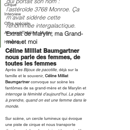
qui portait son nom : 
Cirque
l’astéroïde 3768 Monroe. Ça 
Interview
m’avait sidérée cette 
Offre spéciale
renommée intergalactique. 
Extrait de Marylin, ma Grand-
Annuaire Théâtre - Musée
mère et moi
Hommage
Céline Milliat Baumgartner 
nous parle des femmes, de 
toutes les femmes
Après 
les Bijoux de pacotille
, déjà sur la 
famille et le souvenir, 
Céline Milliat 
Baumgartner
 convoque sur scène les 
fantômes de sa grand-mère et de Marylin et 
interroge la féminité d’aujourd’hui. La place 
à prendre, quand on est une femme dans le 
monde.
Sur scène, un cercle lumineux qui évoque 
une piste de cirque et nous transporte 