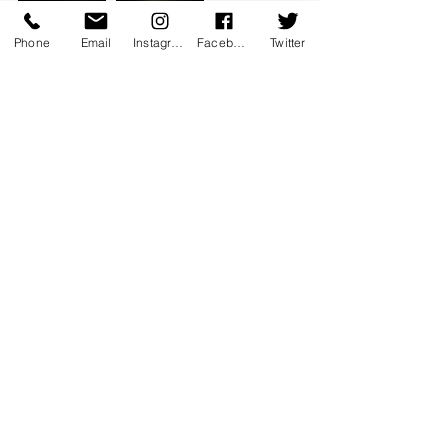
Phone
Email
Instagram
Facebook
Twitter
coup de coeur
emotion
Les "Fou" de FOUD'ART
musique
theatre musical
piano
Coup de coeur
Théâtre
Musique
Voir tout
Posts récents