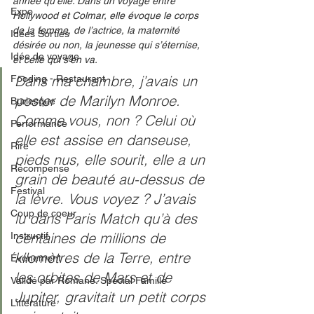
année qu’elle. Dans un voyage entre 
Expo
Hollywood et Colmar, elle évoque le corps 
de la femme, de l’actrice, la maternité 
Idées Sorties
désirée ou non, la jeunesse qui s’éternise, 
Idée de voyage
et celle qui s’en va.
Dans ma chambre, j’avais un 
Fooding - Restaurant
poster de Marilyn Monroe. 
Burlesque
Comme vous, non ? Celui où 
Performance
elle est assise en danseuse, 
Rire
pieds nus, elle sourit, elle a un 
Récompense
grain de beauté au-dessus de 
Festival
la lèvre. Vous voyez ? J’avais 
Coup de coeur
lu dans Paris Match qu’à des 
centaines de millions de 
Instructif
kilomètres de la Terre, entre 
Événement
les orbites de Mars et de 
Validé par Romane. Spécial Famille
Jupiter, gravitait un petit corps 
Littérature